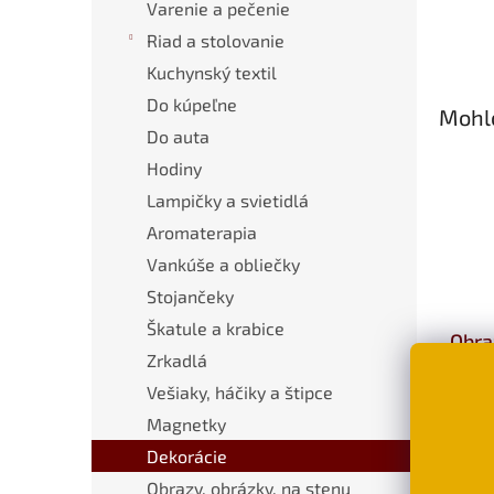
Varenie a pečenie
Riad a stolovanie
Kuchynský textil
Do kúpeľne
Mohlo
Do auta
Hodiny
Lampičky a svietidlá
Aromaterapia
Vankúše a obliečky
Stojančeky
Škatule a krabice
Obra
Zrkadlá
mačk
Vešiaky, háčiky a štipce
€11,
Magnetky
D
Dekorácie
Obrazy, obrázky, na stenu