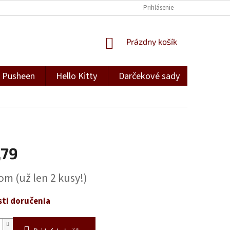
Prihlásenie
NÁKUPNÝ
Prázdny košík
KOŠÍK
Pusheen
Hello Kitty
Darčekové sady
Darček
,79
ová
dom
(už len 2 kusy!)
ti doručenia