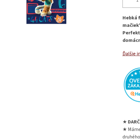
Hebká f
mačiek"
Perfekt
domácno
Ďalšie i
★
DARČ
★ Máme
druhého