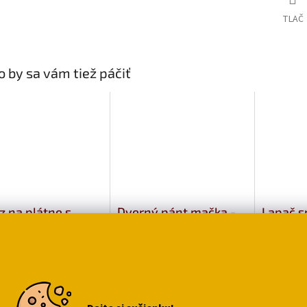
TLAČ
 by sa vám tiež páčiť
z na plátne s
Dverný pánt mačka -
Lapač s
ami a bublinami
sada 2 ks
magick
99
€6,39
Vyberte
€12,29
variantu
o košíka
Do ko