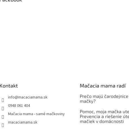
Kontakt
Mačacia mama radí
Prečo majú čarodejnice
info
@
macaciamama.sk
mačky?
0948 061 404
Pomoc, moja mačka ute
Mačacia mama - samé mačkoviny
Prevencia a riešenie út
mačiek v domácnosti
macaciamama.sk