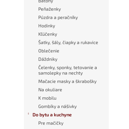
Batohy
Peňaženky
Púzdra a peračníky
Hodinky
Kľúčenky
Šatky, šály, čiapky a rukavice
Oblečenie
Dáždniky
Čelenky, sponky, tetovanie a
samolepky na nechty
Mačacie masky a škrabošky
Na okuliare
K mobilu
Gombíky a nášivky
Do bytu a kuchyne
Pre mačičky