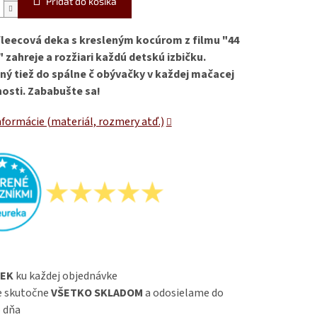
Pridať do košíka
leecová deka s kresleným kocúrom z filmu "44
 zahreje a rozžiari každú detskú izbičku.
ný tiež do spálne č obývačky v každej mačacej
sti. Zababušte sa!
nformácie (materiál, rozmery atď.)
EK
ku každej objednávke
 skutočne
VŠETKO SKLADOM
a odosielame do
 dňa