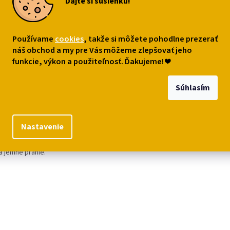
Dajte si sušienku!
s
Podobné (3)
Diskusia
Používame
cookies
, takže si môžete pohodlne prezerať
náš obchod a my pre Vás môžeme zlepšovať jeho
robný popis
funkcie, výkon a použiteľnosť. Ďakujeme!
❤
á fleecová deka s kresleným kocúrom z filmu "44 mačiek" zahreje a 
ú detskú izbičku. Perfektný tiež do spálne č obývačky v každej mač
Súhlasím
cnosti. Zababušte sa!
iál: fleece
Nastavenie
er: 100 x 140 cm
a jemné pranie.