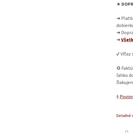
★
DOPR
➜ Platba
dobierk
➜ Dopra
➜
Všet
✔ Víťaz
♻ Faktú
ľahko do
Ďakujem
§
Povinn
Detailné 