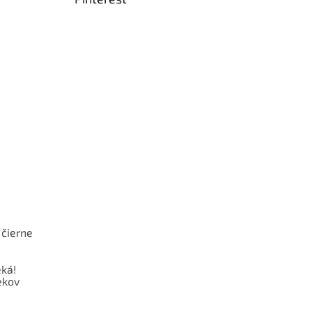
 čierne
ká!
ekov