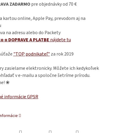
AVA ZADARMO
pre objednávky od 70 €
 kartou online, Apple Pay, prevodom aj na
u
va na adresu alebo do Packety
ko o DOPRAVE A PLATBE
nájdete
tu
 súťaže
"TOP podnikateľ"
za rok 2019
ry zasielame elektronicky. Môžete ich kedykoľvek
hľadať v e-mailu a spoločne šetríme prírodu.
e! ❀
é informácie GPSR
informácie