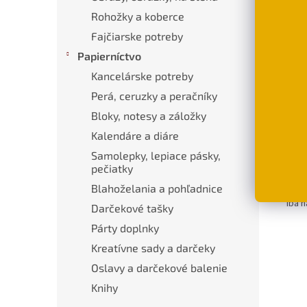
Rohožky a koberce
Popi
Fajčiarske potreby
Papierníctvo
Pod
Kancelárske potreby
Perá, ceruzky a peračníky
Hebk
každ
Bloky, notesy a záložky
domá
Kalendáre a diáre
Mater
Samolepky, lepiace pásky,
pečiatky
Rozm
Blahoželania a pohľadnice
Iba n
Darčekové tašky
Párty doplnky
Kreatívne sady a darčeky
Oslavy a darčekové balenie
Knihy