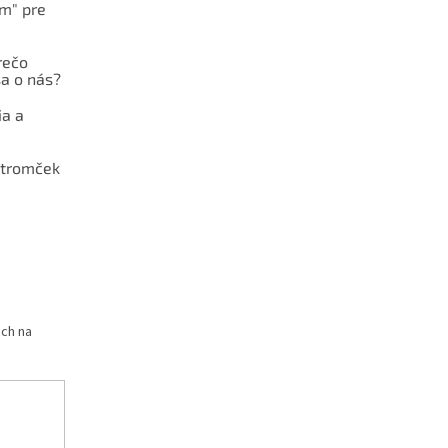
ám" pre
rečo
a o nás?
ia a
stromček
och na