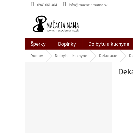
Prejsť
0948 061 404
info@macaciamama.sk
na
obsah
Šperky
Doplnky
Do bytu a kuchyne
Domov
Do bytu a kuchyne
Dekorácie
D
B
Dek
o
č
n
ý
p
a
n
e
l