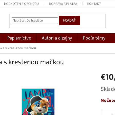
HODNOTENIE OBCHODU
DOPRAVA A PLATBA
KONTAKT
HĽADAŤ
Papierníctvo
Autori a dizajny
Podľa témy
eka s kreslenou mačkou
a s kreslenou mačkou
€10
Jednotk
Skla
cena:
Možnos