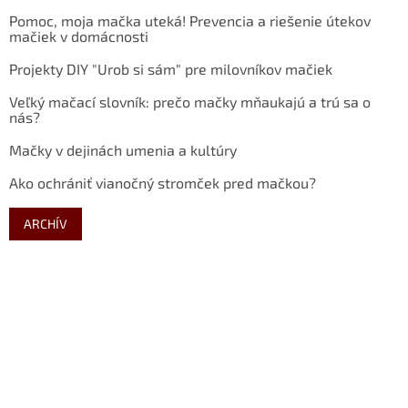
Pomoc, moja mačka uteká! Prevencia a riešenie útekov
mačiek v domácnosti
Projekty DIY "Urob si sám" pre milovníkov mačiek
Veľký mačací slovník: prečo mačky mňaukajú a trú sa o
nás?
Mačky v dejinách umenia a kultúry
Ako ochrániť vianočný stromček pred mačkou?
ARCHÍV