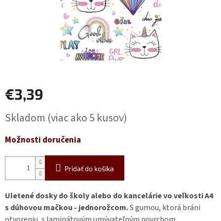
€3,39
Jednotková
Skladom
(viac ako 5 kusov)
cena:
Možnosti doručenia
Pridať do košíka
Uletené dosky do školy alebo do kancelárie vo veľkosti A4
s dúhovou mačkou - jednorožcom.
S gumou, ktorá bráni
otvoreniu, s laminátovým umývateľným povrchom.