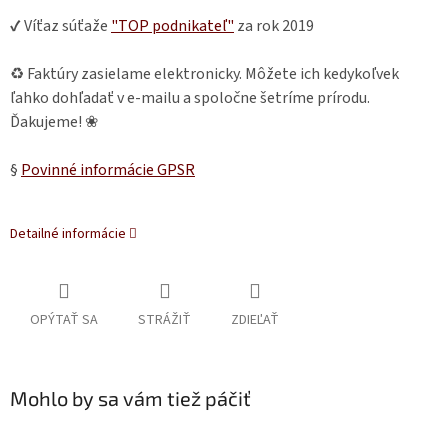
✔ Víťaz súťaže
"TOP podnikateľ"
za rok 2019
♻ Faktúry zasielame elektronicky. Môžete ich kedykoľvek
ľahko dohľadať v e-mailu a spoločne šetríme prírodu.
Ďakujeme! ❀
§
Povinné informácie GPSR
Detailné informácie
OPÝTAŤ SA
STRÁŽIŤ
ZDIEĽAŤ
Mohlo by sa vám tiež páčiť