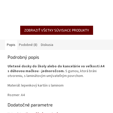
ZOBRAZIŤ VŠETKY SÚVISIACE PRODUKTY
Popis
Podobné (8)
Diskusia
Podrobný popis
Uletené dosky do školy alebo do kancelárie vo veľkosti A4
s dúhovou mačkou - jednorožcom.
S gumou, ktorá bráni
otvoreniu, s laminátovým umývateľným povrchom.
Materiál: lepenkový kartón s laminom
Rozmer: A4
Dodatočné parametre