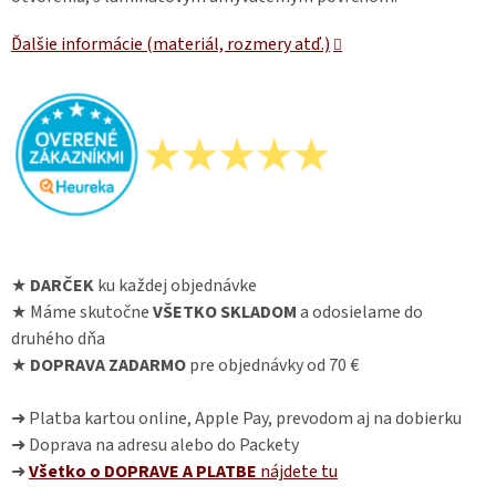
Ďalšie informácie (materiál, rozmery atď.)
★
DARČEK
ku každej objednávke
★ Máme skutočne
VŠETKO SKLADOM
a odosielame do
druhého dňa
★
DOPRAVA ZADARMO
pre objednávky od 70 €
➜ Platba kartou online, Apple Pay, prevodom aj na dobierku
➜ Doprava na adresu alebo do Packety
➜
Všetko o DOPRAVE A PLATBE
nájdete
tu