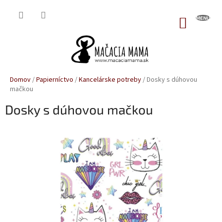
Prejsť
na
NÁKUP
obsah
KOŠÍK
Domov
/
Papierníctvo
/
Kancelárske potreby
/
Dosky s dúhovou
mačkou
Dosky s dúhovou mačkou