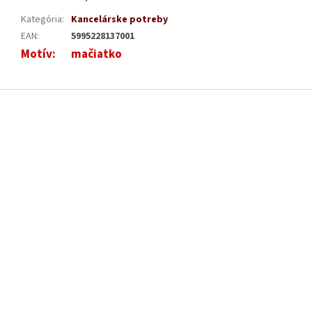
Kategória
:
Kancelárske potreby
EAN
:
5995228137001
Motív
:
mačiatko
Z
á
p
ä
t
i
e