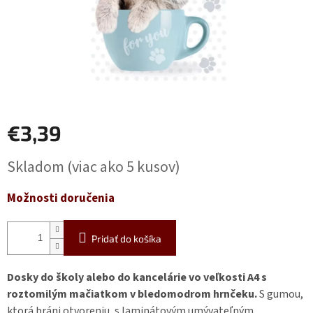
€3,39
Jednotková
Skladom
(viac ako 5 kusov)
cena:
Možnosti doručenia
Pridať do košíka
Dosky do školy alebo do kancelárie vo veľkosti A4 s
roztomilým mačiatkom v bledomodrom hrnčeku.
S gumou,
ktorá bráni otvoreniu, s laminátovým umývateľným