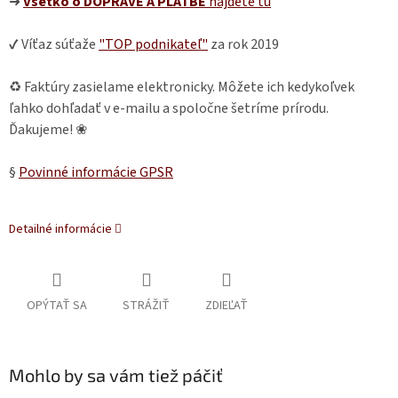
➜
Všetko o DOPRAVE A PLATBE
nájdete
tu
✔ Víťaz súťaže
"TOP podnikateľ"
za rok 2019
♻ Faktúry zasielame elektronicky. Môžete ich kedykoľvek
ľahko dohľadať v e-mailu a spoločne šetríme prírodu.
Ďakujeme! ❀
§
Povinné informácie GPSR
Detailné informácie
OPÝTAŤ SA
STRÁŽIŤ
ZDIEĽAŤ
Mohlo by sa vám tiež páčiť