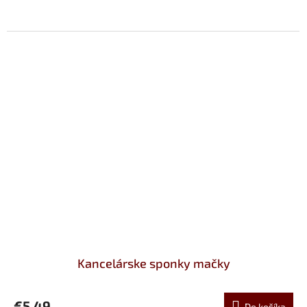
Kancelárske sponky mačky
€5,49
Do košíka