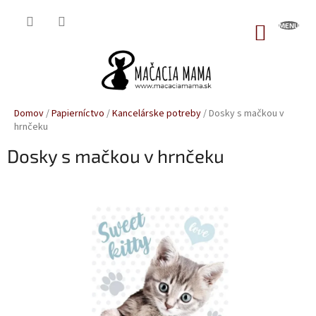
Prejsť
na
NÁKUP
obsah
KOŠÍK
Domov
/
Papierníctvo
/
Kancelárske potreby
/
Dosky s mačkou v
hrnčeku
Dosky s mačkou v hrnčeku