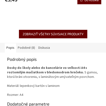
ZOBRAZIŤ VŠETKY SÚVISIACE PRODUKTY
Popis
Podobné (8)
Diskusia
Podrobný popis
Dosky do školy alebo do kancelárie vo veľkosti A4 s
roztomilým mačiatkom v bledomodrom hrnčeku.
S gumou,
ktorá bráni otvoreniu, s laminátovým umývateľným povrchom.
Materiál: lepenkový kartón s laminom
Rozmer: A4
Dodatočné parametre