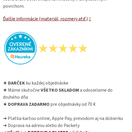
povrchom.
Ďalšie informácie (materiál, rozmery atď.)
★
DARČEK
ku každej objednávke
★ Máme skutočne
VŠETKO SKLADOM
a odosielame do
druhého dňa
★
DOPRAVA ZADARMO
pre objednávky od 70 €
➜ Platba kartou online, Apple Pay, prevodom aj na dobierku
➜ Doprava na adresu alebo do Packety