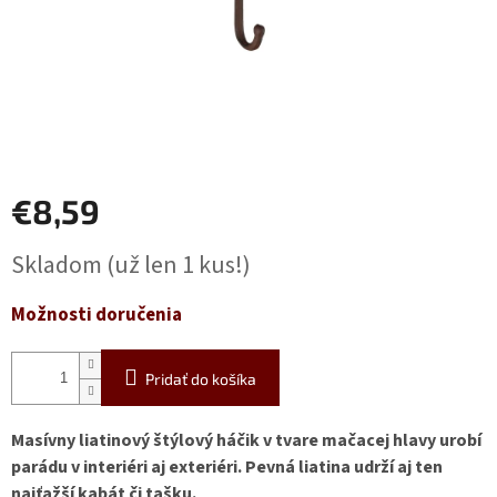
€8,59
Jednotková
Skladom
(už len 1 kus!)
cena:
Možnosti doručenia
Pridať do košíka
Masívny liatinový štýlový háčik v tvare mačacej hlavy urobí
parádu v interiéri aj exteriéri. Pevná liatina udrží aj ten
najťažší kabát či tašku.