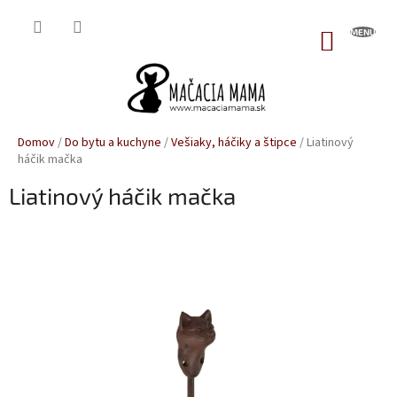
Prejsť
na
NÁKUP
obsah
KOŠÍK
Domov
/
Do bytu a kuchyne
/
Vešiaky, háčiky a štipce
/
Liatinový
háčik mačka
Liatinový háčik mačka