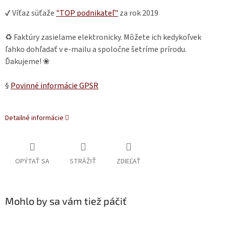
✔ Víťaz súťaže
"TOP podnikateľ"
za rok 2019
♻ Faktúry zasielame elektronicky. Môžete ich kedykoľvek
ľahko dohľadať v e-mailu a spoločne šetríme prírodu.
Ďakujeme! ❀
§
Povinné informácie GPSR
Detailné informácie
OPÝTAŤ SA
STRÁŽIŤ
ZDIEĽAŤ
Mohlo by sa vám tiež páčiť