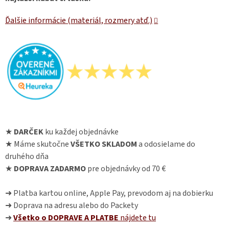
Ďalšie informácie (materiál, rozmery atď.)
★
DARČEK
ku každej objednávke
★ Máme skutočne
VŠETKO SKLADOM
a odosielame do
druhého dňa
★
DOPRAVA ZADARMO
pre objednávky od 70 €
➜ Platba kartou online, Apple Pay, prevodom aj na dobierku
➜ Doprava na adresu alebo do Packety
➜
Všetko o DOPRAVE A PLATBE
nájdete
tu