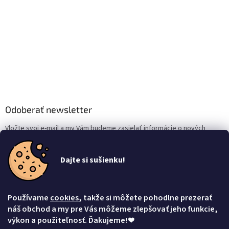
Odoberať newsletter
Vložte svoj e-mail a my Vám budeme zasielať informácie o nových
produktoch na našom e-shope.
Dajte si sušienku!
Email
Vložením e-mailu súhlasíte s
podmienkami ochrany osobných údajov
Používame
cookies
, takže si môžete pohodlne prezerať
Prihlásiť sa
náš obchod a my pre Vás môžeme zlepšovať jeho funkcie,
výkon a použiteľnosť. Ďakujeme!
❤