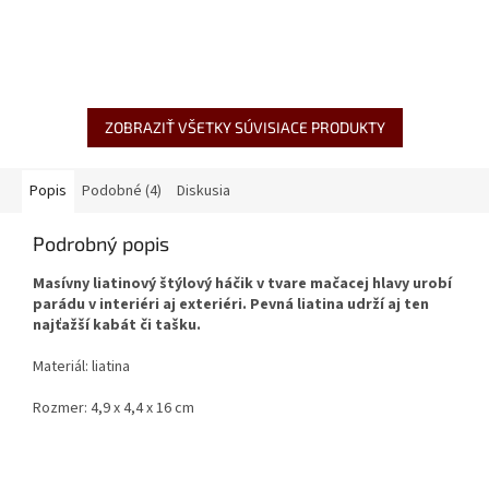
ZOBRAZIŤ VŠETKY SÚVISIACE PRODUKTY
Popis
Podobné (4)
Diskusia
Podrobný popis
Masívny liatinový štýlový háčik v tvare mačacej hlavy urobí
parádu v interiéri aj exteriéri. Pevná liatina udrží aj ten
najťažší kabát či tašku.
Materiál: liatina
Rozmer: 4,9 x 4,4 x 16 cm