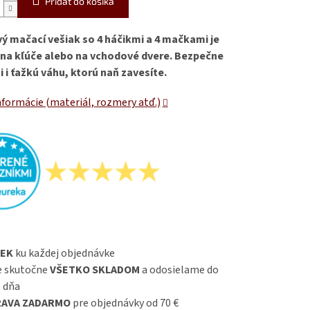
Pridať do košíka
vý mačací vešiak so 4 háčikmi a 4 mačkami je
 na kľúče alebo na vchodové dvere. Bezpečne
i i ťažkú váhu, ktorú naň zavesíte.
nformácie (materiál, rozmery atď.)
EK
ku každej objednávke
 skutočne
VŠETKO SKLADOM
a odosielame do
 dňa
AVA ZADARMO
pre objednávky od 70 €