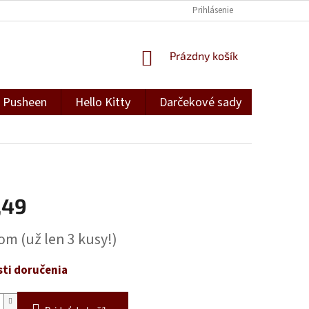
Prihlásenie
NÁKUPNÝ
Prázdny košík
KOŠÍK
Pusheen
Hello Kitty
Darčekové sady
Darček
,49
ová
dom
(už len 3 kusy!)
ti doručenia