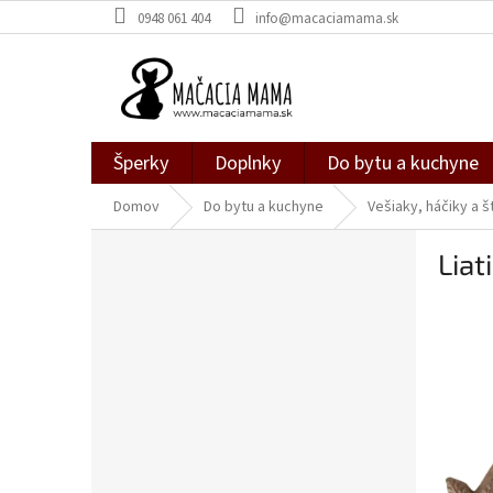
Prejsť
0948 061 404
info@macaciamama.sk
na
obsah
Šperky
Doplnky
Do bytu a kuchyne
Domov
Do bytu a kuchyne
Vešiaky, háčiky a š
B
Liat
o
č
n
ý
p
a
n
e
l