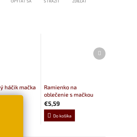
OPÝTAŤ SA
STRÁŽIŤ
ZDIEĽAŤ
Ďalší
produkt
vý háčik mačka
Ramienko na
oblečenie s mačkou
Cookie
€5,59
šíka
Do košíka