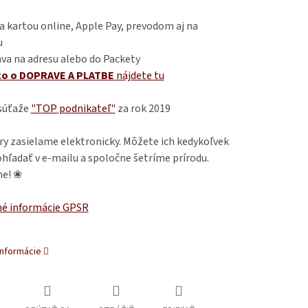
 kartou online, Apple Pay, prevodom aj na
u
va na adresu alebo do Packety
ko o DOPRAVE A PLATBE
nájdete
tu
 súťaže
"TOP podnikateľ"
za rok 2019
ry zasielame elektronicky. Môžete ich kedykoľvek
hľadať v e-mailu a spoločne šetríme prírodu.
e! ❀
é informácie GPSR
informácie