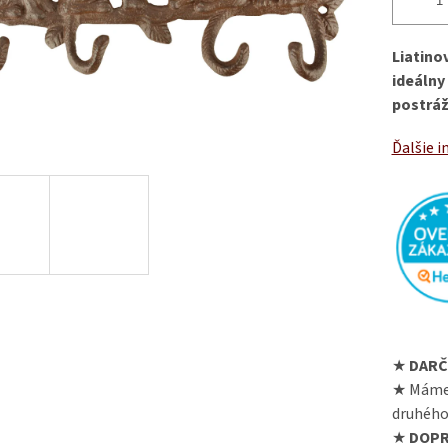
Liatino
ideálny
postráž
Ďalšie i
★
DARČ
★ Máme
druhého
★
DOPR