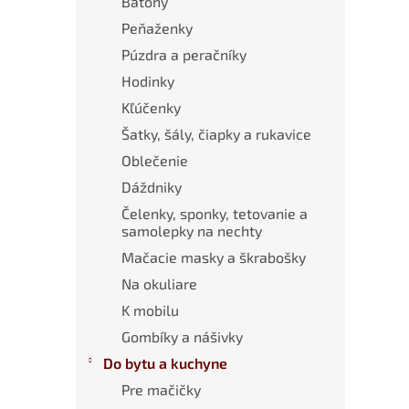
Batohy
Peňaženky
Púzdra a peračníky
Hodinky
Kľúčenky
Šatky, šály, čiapky a rukavice
Oblečenie
Dáždniky
Čelenky, sponky, tetovanie a
samolepky na nechty
Mačacie masky a škrabošky
Na okuliare
K mobilu
Gombíky a nášivky
Do bytu a kuchyne
Pre mačičky