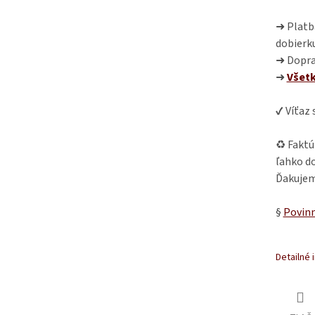
➜ Platba
dobierk
➜ Dopra
➜
Všet
✔ Víťaz
♻ Faktú
ľahko do
Ďakujem
§
Povinn
Detailné 