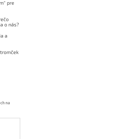
ám" pre
rečo
a o nás?
ia a
stromček
och na