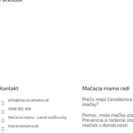
Kontakt
Mačacia mama radí
Prečo majú čarodejnice
info
@
macaciamama.sk
mačky?
0948 061 404
Pomoc, moja mačka ute
Mačacia mama - samé mačkoviny
Prevencia a riešenie út
mačiek v domácnosti
macaciamama.sk