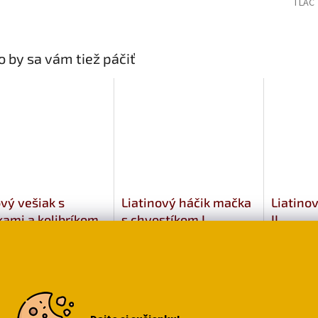
TLAČ
 by sa vám tiež páčiť
vý vešiak s
Liatinový háčik mačka
Liatino
ami a kolibríkom
s chvostíkom I
II
,72
€8,39
Vyberte
€3,99
variantu
o košíka
Do ko