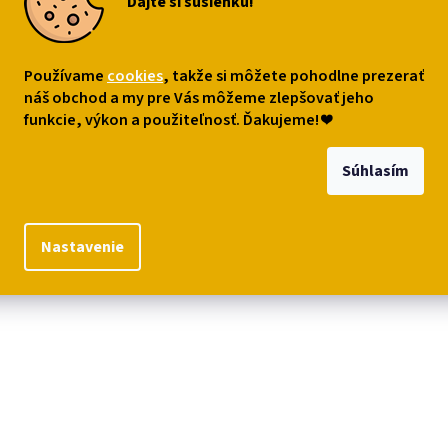
Dajte si sušienku!
s
Podobné (4)
Diskusia
Používame
cookies
, takže si môžete pohodlne prezerať
robný popis
náš obchod a my pre Vás môžeme zlepšovať jeho
funkcie, výkon a použiteľnosť. Ďakujeme!
❤
inový mačací vešiak so 4 háčikmi a 4 mačkami je ideálny na kľúče ale
dové dvere. Bezpečne postráži i ťažkú váhu, ktorú naň zavesíte.
Súhlasím
iál: liatina
mer:
29 x 4,4 x 14
cm
Nastavenie