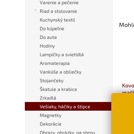
Varenie a pečenie
Riad a stolovanie
Kuchynský textil
Mohlo
Do kúpeľne
Do auta
Hodiny
Lampičky a svietidlá
Aromaterapia
Vankúše a obliečky
Stojančeky
Kovo
Škatule a krabice
mačk
Zrkadlá
€12
Vešiaky, háčiky a štipce
D
Magnetky
Dekorácie
Obrazy, obrázky, na stenu