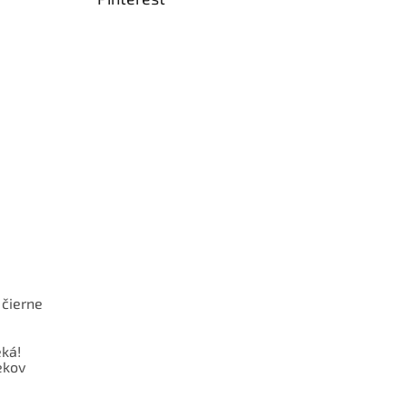
 čierne
ká!
ekov