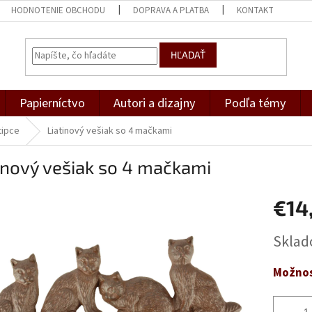
HODNOTENIE OBCHODU
DOPRAVA A PLATBA
KONTAKT
HĽADAŤ
Papierníctvo
Autori a dizajny
Podľa témy
tipce
Liatinový vešiak so 4 mačkami
inový vešiak so 4 mačkami
€14
Jednotk
Skla
cena:
Možnos