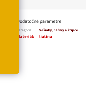
Dodatočné parametre
bo na
Kategória
:
Vešiaky, háčiky a štipce
Materiál
:
liatina