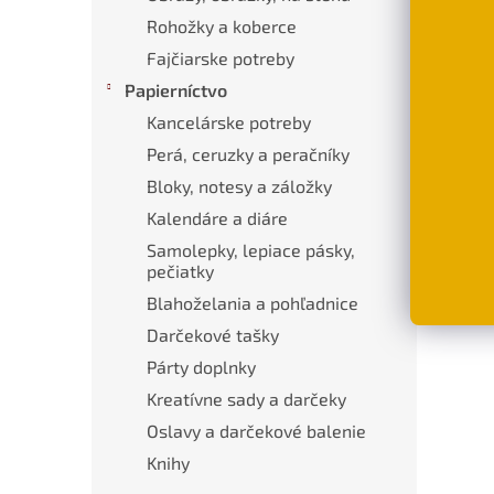
Popi
Rohožky a koberce
Fajčiarske potreby
Papierníctvo
Pod
Kancelárske potreby
Liat
vcho
Perá, ceruzky a peračníky
Bloky, notesy a záložky
Mater
Kalendáre a diáre
Roz
Samolepky, lepiace pásky,
pečiatky
Blahoželania a pohľadnice
Darčekové tašky
Párty doplnky
Kreatívne sady a darčeky
Oslavy a darčekové balenie
Knihy