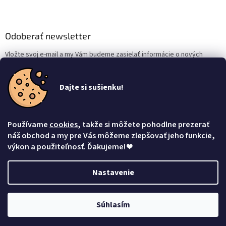
Odoberať newsletter
Vložte svoj e-mail a my Vám budeme zasielať informácie o nových
produktoch na našom e-shope.
Email
Dajte si sušienku!
Vložením e-mailu súhlasíte s
podmienkami ochrany osobných údajov
Používame
cookies
, takže si môžete pohodlne prezerať
Prihlásiť sa
náš obchod a my pre Vás môžeme zlepšovať jeho funkcie,
výkon a použiteľnosť. Ďakujeme!
❤
Nastavenie
Vytvoril Shoptet
Súhlasím
Copyright 2026
Mačacia mama
. Všetky práva vyhradené.