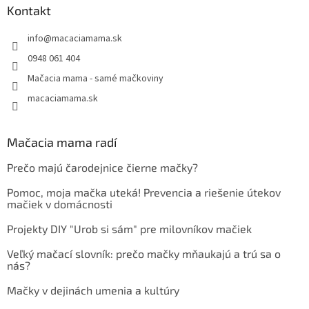
Kontakt
info
@
macaciamama.sk
0948 061 404
Mačacia mama - samé mačkoviny
macaciamama.sk
Mačacia mama radí
Prečo majú čarodejnice čierne mačky?
Pomoc, moja mačka uteká! Prevencia a riešenie útekov
mačiek v domácnosti
Projekty DIY "Urob si sám" pre milovníkov mačiek
Veľký mačací slovník: prečo mačky mňaukajú a trú sa o
nás?
Mačky v dejinách umenia a kultúry