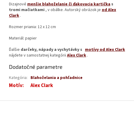
Dizajnové
menšie blahoželanie či ďakovacia kartička
s
tromi mačiatkami
, v obálke. Autorský obrázok je
od Alex
Clark
.
Rozmer priania: 12 x 12 cm
Materiál: papier
Ďalšie
darčeky, nápady a vychytávky s
motívy od Alex Clark
nájdete v samostatnej kategórii
Alex Clark
.
Dodatočné parametre
Kategória
:
Blahoželania a pohľadnice
Motív
:
Alex Clark
Z
á
p
ä
t