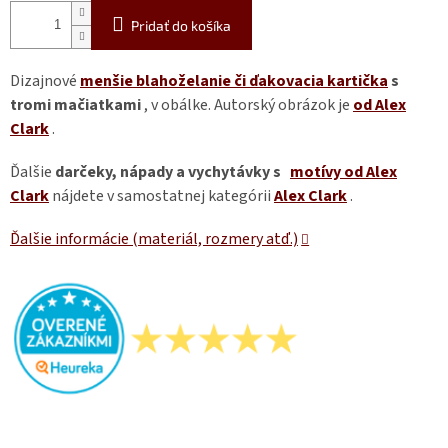
Pridať do košíka
Dizajnové
menšie blahoželanie či ďakovacia kartička
s
tromi mačiatkami
, v obálke. Autorský obrázok je
od Alex
Clark
.
Ďalšie
darčeky, nápady a vychytávky s
motívy od Alex
Clark
nájdete v samostatnej kategórii
Alex Clark
.
Ďalšie informácie (materiál, rozmery atď.)