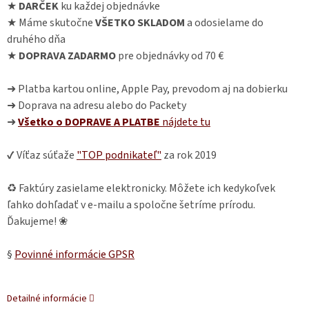
★
DARČEK
ku každej objednávke
★ Máme skutočne
VŠETKO SKLADOM
a odosielame do
druhého dňa
★
DOPRAVA ZADARMO
pre objednávky od 70 €
➜ Platba kartou online, Apple Pay, prevodom aj na dobierku
➜ Doprava na adresu alebo do Packety
➜
Všetko o DOPRAVE A PLATBE
nájdete
tu
✔ Víťaz súťaže
"TOP podnikateľ"
za rok 2019
♻ Faktúry zasielame elektronicky. Môžete ich kedykoľvek
ľahko dohľadať v e-mailu a spoločne šetríme prírodu.
Ďakujeme! ❀
§
Povinné informácie GPSR
Detailné informácie