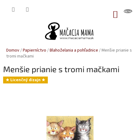
Prejsť
na
NÁKUP
obsah
KOŠÍK
Domov
/
Papierníctvo
/
Blahoželania a pohľadnice
/
Menšie prianie s
tromi mačkami
Menšie prianie s tromi mačkami
★ Licenčný dizajn ★