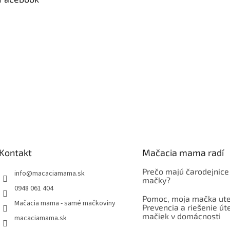
Kontakt
Mačacia mama radí
Prečo majú čarodejnice
info
@
macaciamama.sk
mačky?
0948 061 404
Pomoc, moja mačka ute
Mačacia mama - samé mačkoviny
Prevencia a riešenie út
mačiek v domácnosti
macaciamama.sk