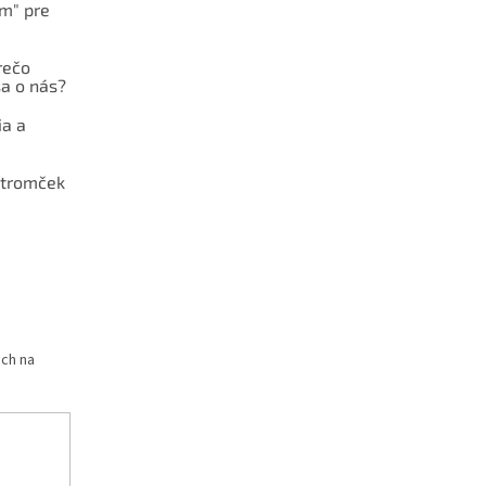
ám" pre
rečo
a o nás?
ia a
stromček
och na