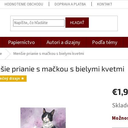
HODNOTENIE OBCHODU
DOPRAVA A PLATBA
KONTAKT
HĽADAŤ
Papierníctvo
Autori a dizajny
Podľa témy
ce
Menšie prianie s mačkou s bielymi kvetmi
ie prianie s mačkou s bielymi kvetmi
nčný dizajn ★
€1,
Jednotk
Skla
cena:
Možnos