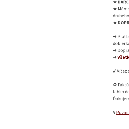
★
DARČ
★ Máme
druhého
★
DOPR
➜ Platba
dobierk
➜ Dopra
➜
Všet
✔ Víťaz
♻ Faktú
ľahko do
Ďakujem
§
Povinn