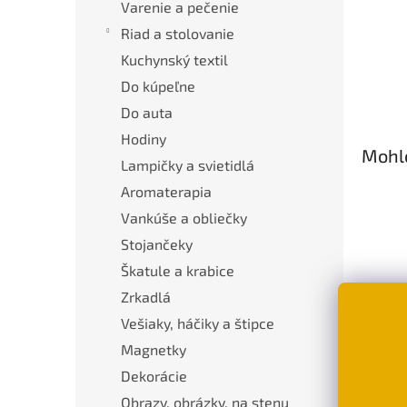
Varenie a pečenie
Riad a stolovanie
Kuchynský textil
Do kúpeľne
Do auta
Hodiny
Mohlo
Lampičky a svietidlá
Aromaterapia
Vankúše a obliečky
Stojančeky
Škatule a krabice
Zrkadlá
Vešiaky, háčiky a štipce
Malé
Magnetky
Dekorácie
€1,5
Obrazy, obrázky, na stenu