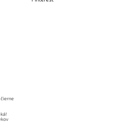
 čierne
ká!
ekov