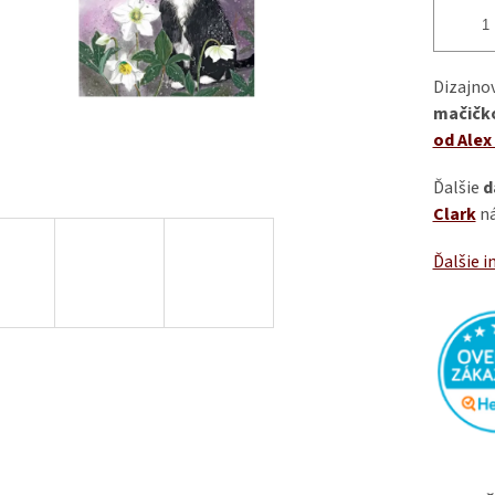
Dizajno
mačičk
od Alex
Ďalšie
d
Clark
ná
Ďalšie i