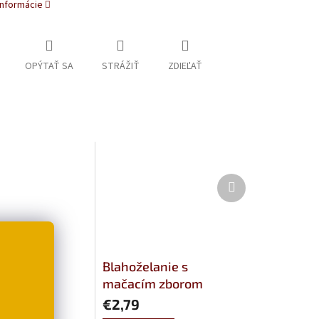
informácie
OPÝTAŤ SA
STRÁŽIŤ
ZDIEĽAŤ
Ďalší
produkt
prianie s
Blahoželanie s
mačkami
mačacím zborom
€2,79