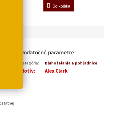
šíka
Do košíka
Dodatočné parametre
kvetmi, v
Kategória
:
Blahoželania a pohľadnice
Motív
:
Alex Clark
ostatnej