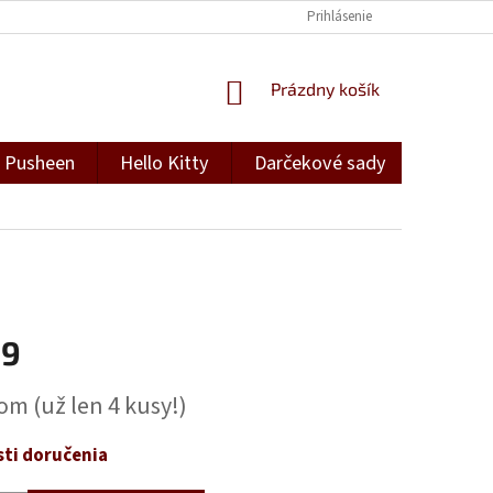
Prihlásenie
NÁKUPNÝ
Prázdny košík
KOŠÍK
Pusheen
Hello Kitty
Darčekové sady
Darček
99
ová
dom
(už len 4 kusy!)
ti doručenia