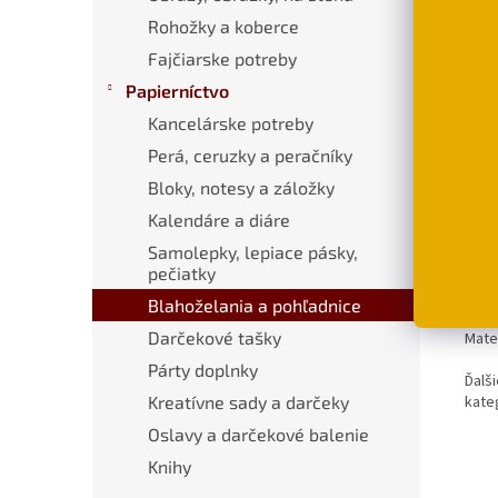
D
Rohožky a koberce
Fajčiarske potreby
Papierníctvo
Popi
Kancelárske potreby
Perá, ceruzky a peračníky
Bloky, notesy a záložky
Pod
Kalendáre a diáre
Diza
Samolepky, lepiace pásky,
obál
pečiatky
Rozm
Blahoželania a pohľadnice
Darčekové tašky
Mater
Párty doplnky
Ďalši
kateg
Kreatívne sady a darčeky
Oslavy a darčekové balenie
Knihy