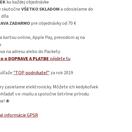
EK
ku každej objednávke
 skutočne
VŠETKO SKLADOM
a odosielame do
 dňa
AVA ZADARMO
pre objednávky od 70 €
 kartou online, Apple Pay, prevodom aj na
u
va na adresu alebo do Packety
ko o DOPRAVE A PLATBE
nájdete
tu
 súťaže
"TOP podnikateľ"
za rok 2019
ry zasielame elektronicky. Môžete ich kedykoľvek
hľadať v e-mailu a spoločne šetríme prírodu.
e! ❀
é informácie GPSR