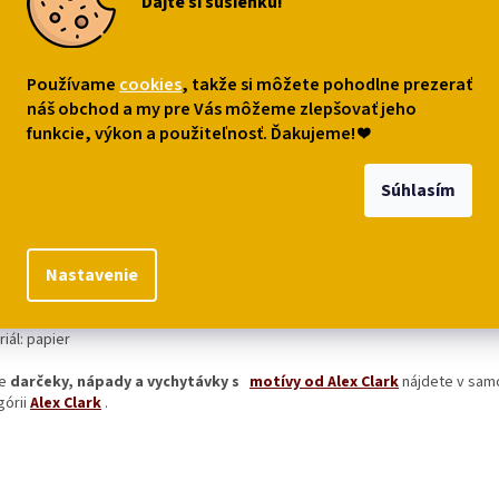
Dajte si sušienku!
o košíka
Do košíka
Do ko
Používame
cookies
, takže si môžete pohodlne prezerať
náš obchod a my pre Vás môžeme zlepšovať jeho
s
Podobné (6)
Diskusia
funkcie, výkon a použiteľnosť. Ďakujeme!
❤
Súhlasím
robný popis
jnové
menšie blahoželanie či ďakovacia kartička
s mačičkou
a bielymi 
ke. Autorský obrázok je
od Alex Clark
.
Nastavenie
er priania: 12 x 12 cm
iál: papier
e
darčeky, nápady a vychytávky s
motívy od Alex Clark
nájdete v sam
órii
Alex Clark
.