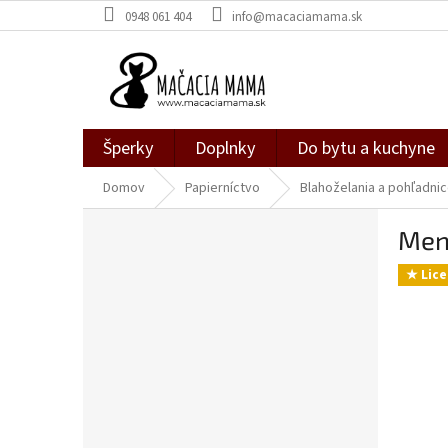
Prejsť
0948 061 404
info@macaciamama.sk
na
obsah
Šperky
Doplnky
Do bytu a kuchyne
Domov
Papierníctvo
Blahoželania a pohľadni
B
Menš
o
č
★ Lice
n
ý
p
a
n
e
l