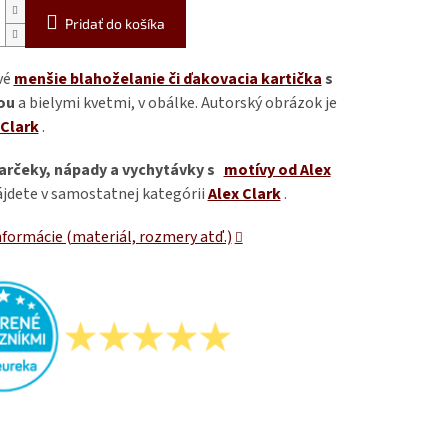
Pridať do košíka
vé
menšie blahoželanie či ďakovacia kartička
s
ou
a bielymi kvetmi, v obálke. Autorský obrázok je
 Clark
.
arčeky, nápady a vychytávky s
motívy od Alex
jdete v samostatnej kategórii
Alex Clark
.
nformácie (materiál, rozmery atď.)