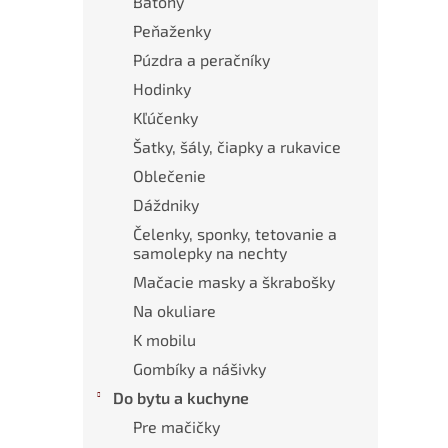
Batohy
Peňaženky
Púzdra a peračníky
Hodinky
Kľúčenky
Šatky, šály, čiapky a rukavice
Oblečenie
Dáždniky
Čelenky, sponky, tetovanie a
samolepky na nechty
Mačacie masky a škrabošky
Na okuliare
K mobilu
Gombíky a nášivky
Do bytu a kuchyne
Pre mačičky