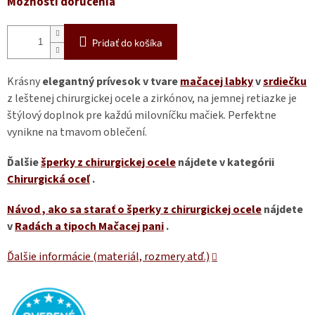
Možnosti doručenia
Pridať do košíka
Krásny
elegantný prívesok v tvare
mačacej labky
v
srdiečku
z leštenej chirurgickej ocele a zirkónov, na jemnej retiazke je
štýlový doplnok pre každú milovníčku mačiek. Perfektne
vynikne na tmavom oblečení.
Ďalšie
šperky z chirurgickej ocele
nájdete v kategórii
Chirurgická oceľ
.
Návod
, ako sa starať o šperky z chirurgickej ocele
nájdete
v
Radách a tipoch Mačacej pani
.
Ďalšie informácie (materiál, rozmery atď.)