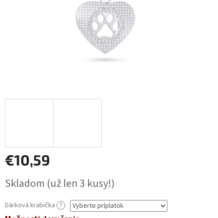
€10,59
Jednotková
Skladom
(už len 3 kusy!)
cena:
Dárková krabička
?