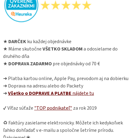
★
DARČEK
ku každej objednávke
★ Máme skutočne
VŠETKO SKLADOM
a odosielame do
druhého dňa
★
DOPRAVA ZADARMO
pre objednávky od 70 €
➜ Platba kartou online, Apple Pay, prevodom aj na dobierku
➜ Doprava na adresu alebo do Packety
➜
Všetko o DOPRAVE A PLATBE
nájdete
tu
✔ Víťaz súťaže
"TOP podnikateľ"
za rok 2019
♻ Faktúry zasielame elektronicky. Môžete ich kedykoľvek
ľahko dohľadať v e-mailu a spoločne šetríme prírodu.
Ďakujeme! ❀