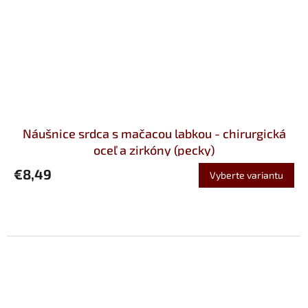
Náušnice srdca s mačacou labkou - chirurgická
oceľ a zirkóny (pecky)
€8,49
Vyberte variantu