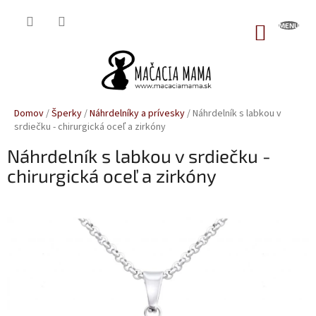
Prejsť
na
NÁKUP
obsah
KOŠÍK
Domov
/
Šperky
/
Náhrdelníky a prívesky
/
Náhrdelník s labkou v
srdiečku - chirurgická oceľ a zirkóny
Náhrdelník s labkou v srdiečku -
chirurgická oceľ a zirkóny