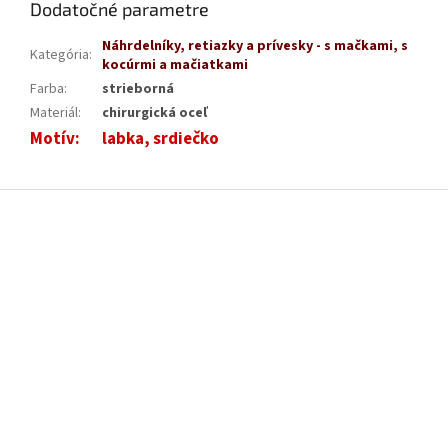
Dodatočné parametre
Náhrdelníky, retiazky a prívesky - s mačkami, s
Kategória
:
kocúrmi a mačiatkami
Farba
:
strieborná
Materiál
:
chirurgická oceľ
Motív
:
labka, srdiečko
Z
á
p
ä
t
i
e