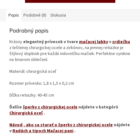
Popis
Podobné (8)
Diskusia
Podrobný popis
Krásny
elegantný prívesok v tvare
mačacej labky
v
srdiečku
z leštenej chirurgickej ocele a zirkónov, na jemnej retiazke je
štýlový doplnok pre každú milovníčku mačiek. Perfektne vynikne
na tmavom oblečení.
Materiál: chirurgická oceľ
Rozmer prívesku: 1,8 x 1,5 x 0,2 cm
Dĺžka retiazky: 40-45 cm
Ďalšie
šperky z chirurgickej ocele
nájdete v kategórii
Chirurgická oceľ
.
Návod
, ako sa starať o šperky z chirurgickej ocele
nájdete
v
Radách a tipoch Mačacej pani
.