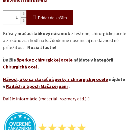
Možnosti doručenia
Pridať do košíka
Krásny
mačací labkový náramok
z leštenej chirurgickej ocele
a zirkónov sa hodí na každodenné nosenie aj na slávnostné
príležitosti.
Nosia šťastie!
Ďalšie
šperky z chirurgickej ocele
nájdete v kategórii
Chirurgická oceľ
.
Návod
, ako sa starať o šperky z chirurgickej ocele
nájdete
v
Radách a tipoch Mačacej pani
.
Ďalšie informácie (materiál, rozmery atď.)