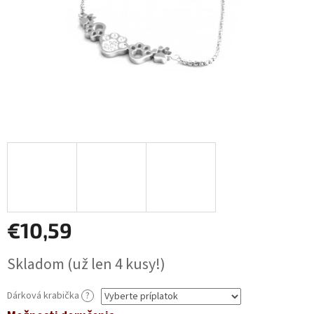
€10,59
Jednotková
Skladom
(už len 4 kusy!)
cena:
Dárková krabička
?