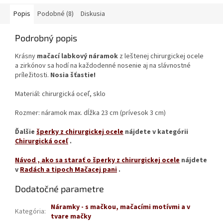
Popis
Podobné (8)
Diskusia
Podrobný popis
Krásny
mačací labkový náramok
z leštenej chirurgickej ocele
a zirkónov sa hodí na každodenné nosenie aj na slávnostné
príležitosti.
Nosia šťastie!
Materiál: chirurgická oceľ, sklo
Rozmer: náramok max. dĺžka 23 cm (prívesok 3 cm)
Ďalšie
šperky z chirurgickej ocele
nájdete v kategórii
Chirurgická oceľ
.
Návod
, ako sa starať o šperky z chirurgickej ocele
nájdete
v
Radách a tipoch Mačacej pani
.
Dodatočné parametre
Náramky - s mačkou, mačacími motívmi a v
Kategória
:
tvare mačky