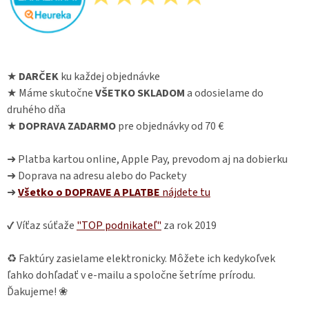
★
DARČEK
ku každej objednávke
★ Máme skutočne
VŠETKO SKLADOM
a odosielame do
druhého dňa
★
DOPRAVA ZADARMO
pre objednávky od 70 €
➜ Platba kartou online, Apple Pay, prevodom aj na dobierku
➜ Doprava na adresu alebo do Packety
➜
Všetko o DOPRAVE A PLATBE
nájdete
tu
✔ Víťaz súťaže
"TOP podnikateľ"
za rok 2019
♻ Faktúry zasielame elektronicky. Môžete ich kedykoľvek
ľahko dohľadať v e-mailu a spoločne šetríme prírodu.
Ďakujeme! ❀