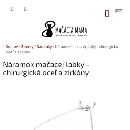
Prejsť
na
NÁKUP
obsah
KOŠÍK
Domov
/
Šperky
/
Náramky
/
Náramok mačacej labky - chirurgická
oceľ a zirkóny
Náramok mačacej labky -
chirurgická oceľ a zirkóny