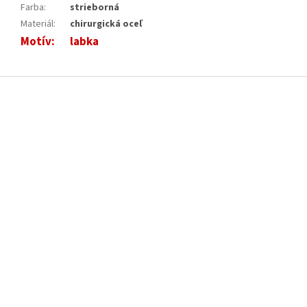
Farba
:
strieborná
Materiál
:
chirurgická oceľ
Motív
:
labka
Z
á
p
ä
t
i
e