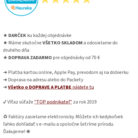
★
DARČEK
ku každej objednávke
★ Máme skutočne
VŠETKO SKLADOM
a odosielame do
druhého dňa
★
DOPRAVA ZADARMO
pre objednávky od 70 €
➜ Platba kartou online, Apple Pay, prevodom aj na dobierku
➜ Doprava na adresu alebo do Packety
➜
Všetko o DOPRAVE A PLATBE
nájdete
tu
✔ Víťaz súťaže
"TOP podnikateľ"
za rok 2019
♻ Faktúry zasielame elektronicky. Môžete ich kedykoľvek
ľahko dohľadať v e-mailu a spoločne šetríme prírodu.
Ďakujeme! ❀