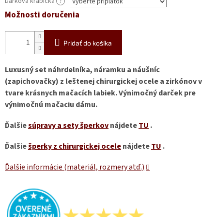
Dárková krabička
?
Možnosti doručenia
Pridať do košíka
Luxusný set náhrdelníka, náramku a náušníc
(zapichovačky) z leštenej chirurgickej ocele a zirkónov v
tvare krásnych mačacích labiek. Výnimočný darček pre
výnimočnú mačaciu dámu.
Ďalšie
súpravy a sety šperkov
nájdete
TU
.
Ďalšie
šperky z chirurgickej ocele
nájdete
TU
.
Ďalšie informácie (materiál, rozmery atď.)