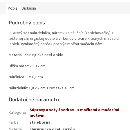
Popis
Diskusia
Podrobný popis
Luxusný set náhrdelníka, náramku a náušníc (zapichovačky) z
leštenej chirurgickej ocele a zirkónov v tvare krásnych mačacích
labiek. Výnimočný darček pre výnimočnú mačaciu dámu.
Materiál: chirurgická oceľ a sklo
Dĺžka náramku: 17 cm
Náušnice: 1 x 1,1 cm
Náhrdelník: 1,8 x 2 cm + retiazka 45 cm
Dodatočné parametre
Súpravy a sety šperkov - s mačkami a mačacími
Kategória
:
motívmi
Farba
:
strieborná
Materiál
:
chirurgická oceľ, zirkón