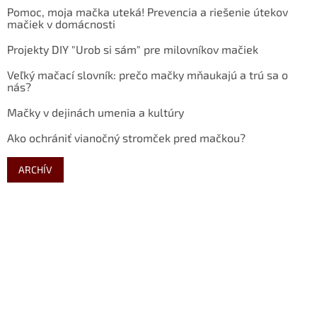
Pomoc, moja mačka uteká! Prevencia a riešenie útekov
mačiek v domácnosti
Projekty DIY "Urob si sám" pre milovníkov mačiek
Veľký mačací slovník: prečo mačky mňaukajú a trú sa o
nás?
Mačky v dejinách umenia a kultúry
Ako ochrániť vianočný stromček pred mačkou?
ARCHÍV