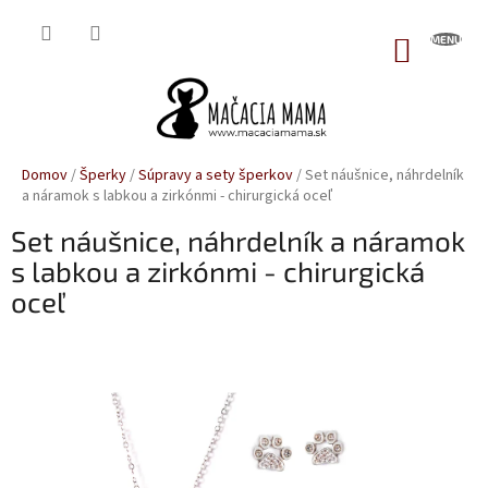
Prejsť
na
NÁKUP
obsah
KOŠÍK
Domov
/
Šperky
/
Súpravy a sety šperkov
/
Set náušnice, náhrdelník
a náramok s labkou a zirkónmi - chirurgická oceľ
Set náušnice, náhrdelník a náramok
s labkou a zirkónmi - chirurgická
oceľ