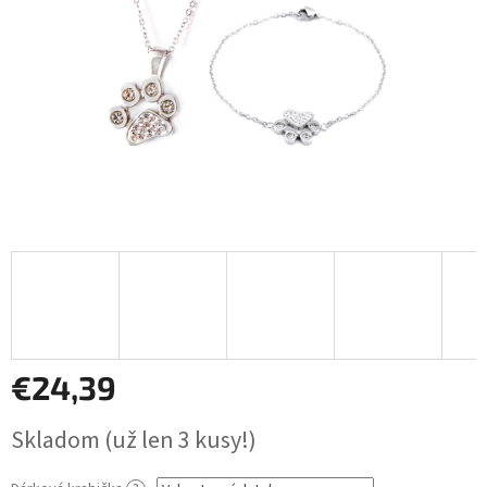
€24,39
Jednotková
Skladom
(už len 3 kusy!)
cena: