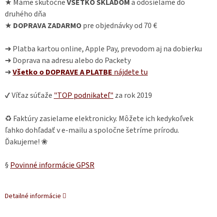
★ Máme skutočne
VŠETKO SKLADOM
a odosielame do
druhého dňa
★
DOPRAVA ZADARMO
pre objednávky od 70 €
➜ Platba kartou online, Apple Pay, prevodom aj na dobierku
➜ Doprava na adresu alebo do Packety
➜
Všetko o DOPRAVE A PLATBE
nájdete
tu
✔ Víťaz súťaže
"TOP podnikateľ"
za rok 2019
♻ Faktúry zasielame elektronicky. Môžete ich kedykoľvek
ľahko dohľadať v e-mailu a spoločne šetríme prírodu.
Ďakujeme! ❀
§
Povinné informácie GPSR
Detailné informácie