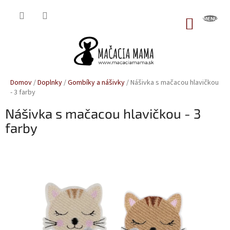
Prejsť
na
NÁKUP
obsah
KOŠÍK
Domov
/
Doplnky
/
Gombíky a nášivky
/
Nášivka s mačacou hlavičkou
- 3 farby
Nášivka s mačacou hlavičkou - 3
farby