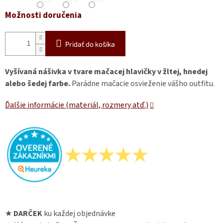
Možnosti doručenia
Pridať do košíka
Vyšívaná nášivka v tvare mačacej hlavičky v žltej, hnedej
alebo šedej farbe.
Parádne mačacie osvieženie vášho outfitu.
Ďalšie informácie (materiál, rozmery atď.)
★
DARČEK
ku každej objednávke