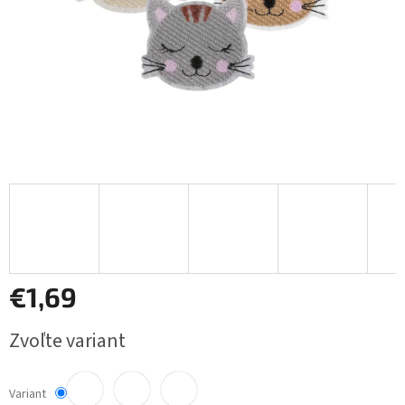
€1,69
Jednotková
Zvoľte variant
cena:
Variant