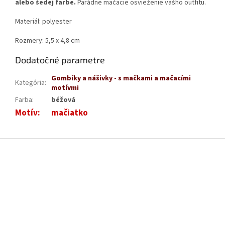
alebo šedej farbe.
Parádne mačacie osvieženie vášho outfitu.
Materiál:
polyester
Rozmery: 5,5 x 4,8 cm
Dodatočné parametre
Gombíky a nášivky - s mačkami a mačacími
Kategória
:
motívmi
Farba
:
béžová
Motív
:
mačiatko
Z
á
p
ä
t
i
e