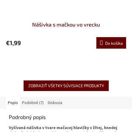
Nášivka s mačkou vo vrecku
€1,99
Do košíka
ZOBRAZIŤ VŠETKY SÚVISIACE PRODUKTY
Popis
Podobné (7)
Diskusia
Podrobný popis
Vyšívaná nášivka v tvare mačacej hlavičky v žltej, hnedej