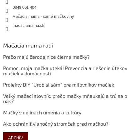
0948 061 404
Mačacia mama - samé mačkoviny
macaciamama.sk
Mačacia mama radí
Prečo majú čarodejnice čierne mačky?
Pomoc, moja mačka uteká! Prevencia a riešenie útekov
mačiek v domácnosti
Projekty DIY "Urob si sám" pre milovníkov mačiek
Veľký mačací slovník: prečo mačky mňaukajú a trú sa o
nás?
Mačky v dejinách umenia a kultúry
Ako ochrániť vianočný stromček pred mačkou?
ARCHÍV