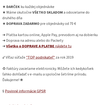
★
DARČEK
ku každej objednávke
★ Máme skutočne
VŠETKO SKLADOM
a odosielame do
druhého dňa
★
DOPRAVA ZADARMO
pre objednávky od 70 €
➜ Platba kartou online, Apple Pay, prevodom aj na dobierku
➜ Doprava na adresu alebo do Packety
➜
Všetko o DOPRAVE A PLATBE
nájdete
tu
✔ Víťaz súťaže
"TOP podnikateľ"
za rok 2019
♻ Faktúry zasielame elektronicky. Môžete ich kedykoľvek
ľahko dohľadať v e-mailu a spoločne šetríme prírodu.
Ďakujeme! ❀
§
Povinné informácie GPSR