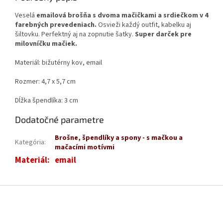
Veselá
emailová brošňa s dvoma mačičkami a srdiečkom v 4
farebných prevedeniach.
Osvieži každý outfit, kabelku aj
šiltovku. Perfektný aj na zopnutie šatky.
Super darček pre
milovníčku mačiek.
Materiál: bižutérny kov, email
Rozmer: 4,7 x 5,7 cm
Dĺžka špendlíka: 3 cm
Dodatočné parametre
Brošne, špendlíky a spony - s mačkou a
Kategória
:
mačacími motívmi
Materiál
:
email
Z
á
p