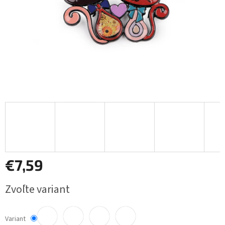
€7,59
Jednotková
Zvoľte variant
cena:
Variant