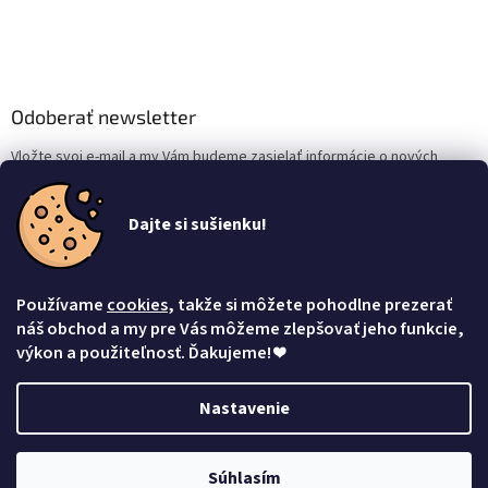
Odoberať newsletter
Vložte svoj e-mail a my Vám budeme zasielať informácie o nových
produktoch na našom e-shope.
Dajte si sušienku!
Email
Vložením e-mailu súhlasíte s
podmienkami ochrany osobných údajov
Používame
cookies
, takže si môžete pohodlne prezerať
Prihlásiť sa
náš obchod a my pre Vás môžeme zlepšovať jeho funkcie,
výkon a použiteľnosť. Ďakujeme!
❤
Nastavenie
Vytvoril Shoptet
Súhlasím
Copyright 2026
Mačacia mama
. Všetky práva vyhradené.