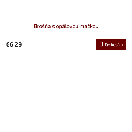
Brošňa s opálovou mačkou
€6,29
Do košíka