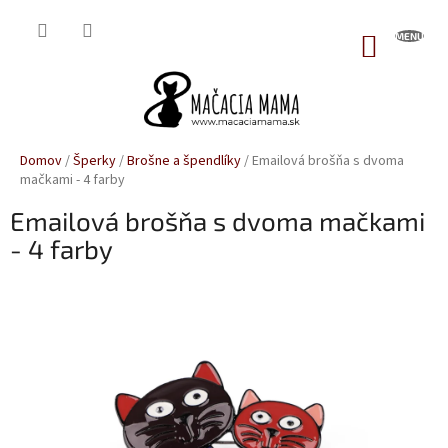
Prejsť
na
NÁKUP
obsah
KOŠÍK
Domov
/
Šperky
/
Brošne a špendlíky
/
Emailová brošňa s dvoma
mačkami - 4 farby
Emailová brošňa s dvoma mačkami
- 4 farby