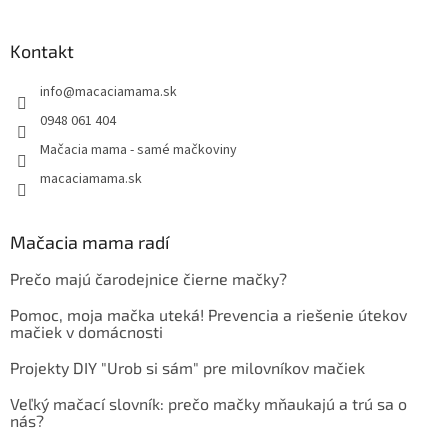
Kontakt
info
@
macaciamama.sk
0948 061 404
Mačacia mama - samé mačkoviny
macaciamama.sk
Mačacia mama radí
Prečo majú čarodejnice čierne mačky?
Pomoc, moja mačka uteká! Prevencia a riešenie útekov
mačiek v domácnosti
Projekty DIY "Urob si sám" pre milovníkov mačiek
Veľký mačací slovník: prečo mačky mňaukajú a trú sa o
nás?