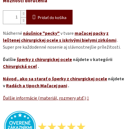
Možnosti doručenia
Pridať do košíka
Nádherné
náušnice "pecky"
v tvare
mačacej packy
z
leštenej chirurgickej ocele s iskrivými bielymi zirkónmi
.
Super pre každodenné nosenie aj slávnostnejšie príležitosti.
Ďalšie
šperky z chirurgickej ocele
nájdete v kategórii
Chirurgická oceľ
.
Návod
, ako sa starať o šperky z chirurgickej ocele
nájdete
v
Radách a tipoch Mačacej pani
.
Ďalšie informácie (materiál, rozmery atď.)