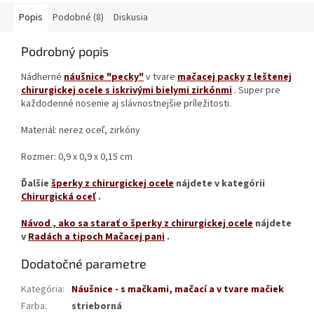
Popis
Podobné (8)
Diskusia
Podrobný popis
Nádherné
náušnice "pecky"
v tvare
mačacej packy
z leštenej
chirurgickej ocele s iskrivými bielymi zirkónmi
. Super pre
každodenné nosenie aj slávnostnejšie príležitosti.
Materiál: nerez oceľ, zirkóny
Rozmer: 0,9 x 0,9 x 0,15 cm
Ďalšie
šperky z chirurgickej ocele
nájdete v kategórii
Chirurgická oceľ
.
Návod
, ako sa starať o šperky z chirurgickej ocele
nájdete
v
Radách a tipoch Mačacej pani
.
Dodatočné parametre
Kategória
:
Náušnice - s mačkami, mačací a v tvare mačiek
Farba
:
strieborná