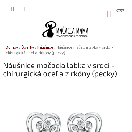
Prejsť
na
NÁKUP
obsah
KOŠÍK
Domov
/
Šperky
/
Náušnice
/
Náušnice mačacia labka v srdci -
chirurgická oceľ a zirkóny (pecky)
Náušnice mačacia labka v srdci -
chirurgická oceľ a zirkóny (pecky)