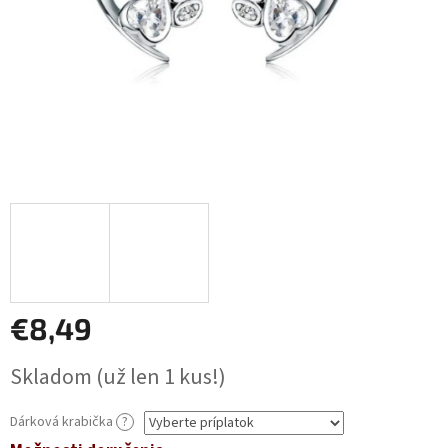
€8,49
Jednotková
Skladom
(už len 1 kus!)
cena:
Dárková krabička
?