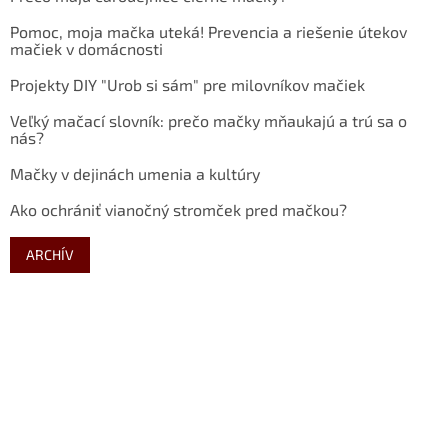
Pomoc, moja mačka uteká! Prevencia a riešenie útekov
mačiek v domácnosti
Projekty DIY "Urob si sám" pre milovníkov mačiek
Veľký mačací slovník: prečo mačky mňaukajú a trú sa o
nás?
Mačky v dejinách umenia a kultúry
Ako ochrániť vianočný stromček pred mačkou?
ARCHÍV