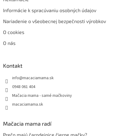
Informácie k spracúvaniu osobných údajov
Nariadenie o všeobecnej bezpečnosti výrobkov
O cookies
O nás
Kontakt
info
@
macaciamama.sk
0948 061 404
Mačacia mama - samé mačkoviny
macaciamama.sk
Mačacia mama radí
Prečo majú čarodejnice čierne mačky?