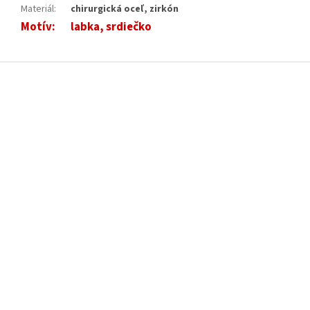
Materiál
:
chirurgická oceľ, zirkón
Motív
:
labka, srdiečko
Z
á
p
ä
t
i
e