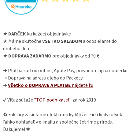
★
DARČEK
ku každej objednávke
★ Máme skutočne
VŠETKO SKLADOM
a odosielame do
druhého dňa
★
DOPRAVA ZADARMO
pre objednávky od 70 €
➜ Platba kartou online, Apple Pay, prevodom aj na dobierku
➜ Doprava na adresu alebo do Packety
➜
Všetko o DOPRAVE A PLATBE
nájdete
tu
✔ Víťaz súťaže
"TOP podnikateľ"
za rok 2019
♻ Faktúry zasielame elektronicky. Môžete ich kedykoľvek
ľahko dohľadať v e-mailu a spoločne šetríme prírodu.
Ďakujeme! ❀