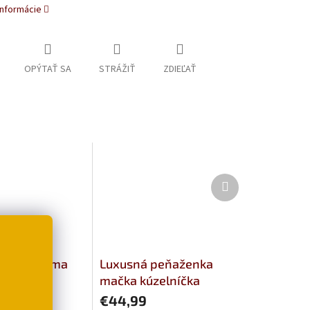
informácie
OPÝTAŤ SA
STRÁŽIŤ
ZDIEĽAŤ
Ďalší
produkt
nka s dvoma
Luxusná peňaženka
kami
mačka kúzelníčka
€44,99