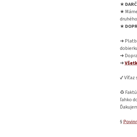
★
DARČ
★ Máme
druhého
★
DOPR
➜ Platba
dobierk
➜ Dopra
➜
Všet
✔ Víťaz
♻ Faktú
ľahko do
Ďakujem
§
Povinn