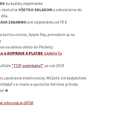
EK
ku každej objednávke
 skutočne
VŠETKO SKLADOM
a odosielame do
 dňa
AVA ZADARMO
pre objednávky od 70 €
 kartou online, Apple Pay, prevodom aj na
u
va na adresu alebo do Packety
ko o DOPRAVE A PLATBE
nájdete
tu
 súťaže
"TOP podnikateľ"
za rok 2019
ry zasielame elektronicky. Môžete ich kedykoľvek
hľadať v e-mailu a spoločne šetríme prírodu.
e! ❀
é informácie GPSR