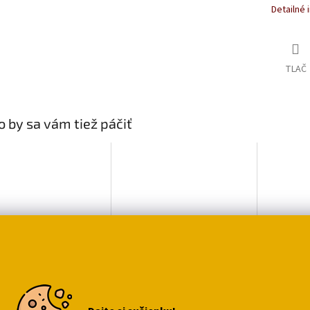
Detailné 
TLAČ
 by sa vám tiež páčiť
sná peňaženka s
Peňaženka s čierno-
Peňaže
ou a knihami
bielou mačkou
mačiat
,99
€9,39
€9,19