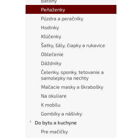
Batohy
Peňaženky
Púzdra a peračníky
Hodinky
Kľúčenky
Šatky, šály, čiapky a rukavice
Oblečenie
Dáždniky
Čelenky, sponky, tetovanie a
samolepky na nechty
Mačacie masky a škrabošky
Na okuliare
K mobilu
Gombíky a nášivky
Do bytu a kuchyne
Pre mačičky