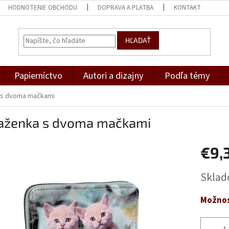
HODNOTENIE OBCHODU
DOPRAVA A PLATBA
KONTAKT
HĽADAŤ
Papierníctvo
Autori a dizajny
Podľa témy
 s dvoma mačkami
aženka s dvoma mačkami
€9,
Jednotk
Skla
cena:
Možnos