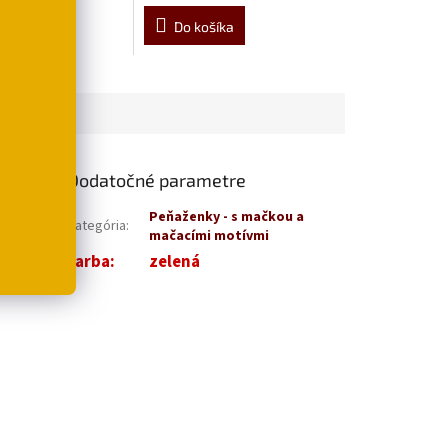
šíka
Do košíka
Dodatočné parametre
nka sa
Peňaženky - s mačkou a
Kategória
:
ku na zips
mačacími motívmi
iek na
Farba
:
zelená
.