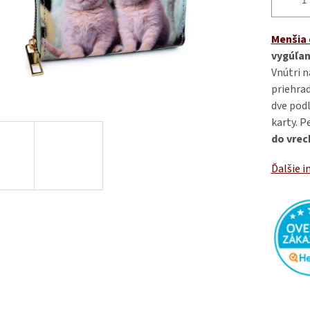
Menšia
vygúľan
Vnútri n
priehrad
dve podl
karty. P
do vrec
Ďalšie i