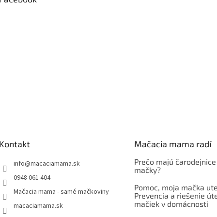
Kontakt
Mačacia mama radí
Prečo majú čarodejnice
info
@
macaciamama.sk
mačky?
0948 061 404
Pomoc, moja mačka ute
Mačacia mama - samé mačkoviny
Prevencia a riešenie út
mačiek v domácnosti
macaciamama.sk