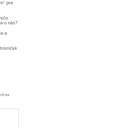
ám" pre
rečo
a o nás?
ia a
stromček
och na