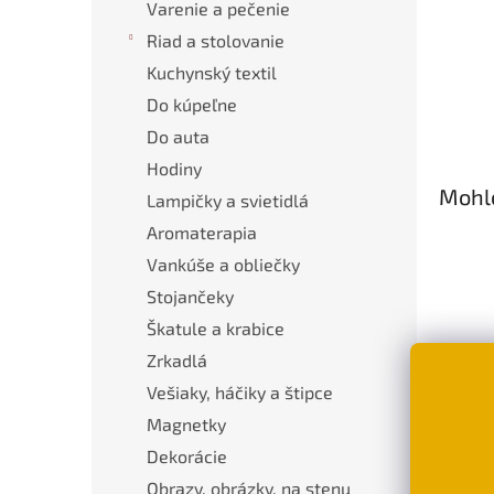
Varenie a pečenie
Riad a stolovanie
Kuchynský textil
Do kúpeľne
Do auta
Hodiny
Mohlo
Lampičky a svietidlá
Aromaterapia
Vankúše a obliečky
Stojančeky
Škatule a krabice
Zrkadlá
Vešiaky, háčiky a štipce
Luxu
Magnetky
mačk
Dekorácie
€44
Obrazy, obrázky, na stenu