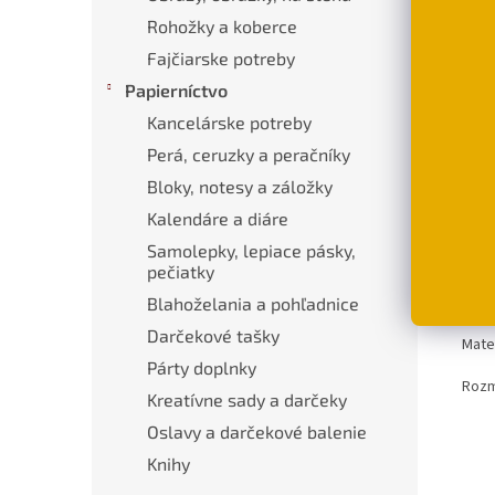
Rohožky a koberce
D
Fajčiarske potreby
Papierníctvo
Kancelárske potreby
Popi
Perá, ceruzky a peračníky
Bloky, notesy a záložky
Pod
Kalendáre a diáre
Men
Samolepky, lepiace pásky,
zapín
pečiatky
na d
dokl
Blahoželania a pohľadnice
Darčekové tašky
Mate
Párty doplnky
Rozme
Kreatívne sady a darčeky
Oslavy a darčekové balenie
Knihy