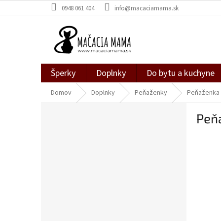
Prejsť
0948 061 404
info@macaciamama.sk
na
obsah
Šperky
Doplnky
Do bytu a kuchyne
Domov
Doplnky
Peňaženky
Peňaženka
B
Peň
o
č
n
ý
p
a
n
e
l