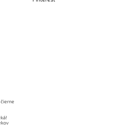
 čierne
ká!
ekov