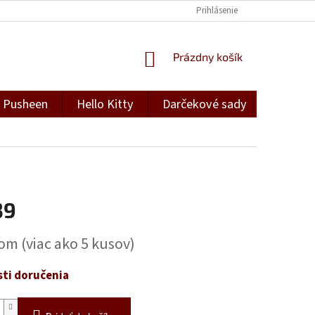
Prihlásenie
NÁKUPNÝ
Prázdny košík
KOŠÍK
Pusheen
Hello Kitty
Darčekové sady
Darček
39
ová
dom
(viac ako 5 kusov)
ti doručenia