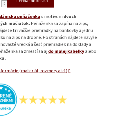
Pridať do košíka
 dámska peňaženka
s motívom
dvoch
ých mačiatok.
Peňaženka sa zapína na zips,
ájdete tri väčšie priehradky na bankovky a jednu
ku na zips na drobné. Po stranách nájdete navyše
hovasté vrecká a šesť priehradiek na doklady a
eňaženka sa zmestí sa aj
do malej kabelky
alebo
ka
.
nformácie (materiál, rozmery atď.)