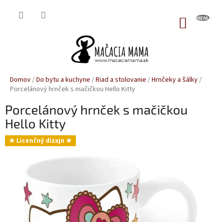
Prejsť
na
NÁKUP
obsah
KOŠÍK
Domov
/
Do bytu a kuchyne
/
Riad a stolovanie
/
Hrnčeky a šálky
/
Porcelánový hrnček s mačičkou Hello Kitty
Porcelánový hrnček s mačičkou
Hello Kitty
★ Licenčný dizajn ★