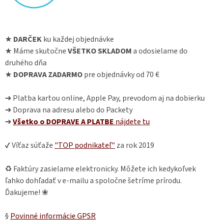
★
DARČEK
ku každej objednávke
★ Máme skutočne
VŠETKO SKLADOM
a odosielame do
druhého dňa
★
DOPRAVA ZADARMO
pre objednávky od 70 €
➜ Platba kartou online, Apple Pay, prevodom aj na dobierku
➜ Doprava na adresu alebo do Packety
➜
Všetko o DOPRAVE A PLATBE
nájdete
tu
✔ Víťaz súťaže
"TOP podnikateľ"
za rok 2019
♻ Faktúry zasielame elektronicky. Môžete ich kedykoľvek
ľahko dohľadať v e-mailu a spoločne šetríme prírodu.
Ďakujeme! ❀
§
Povinné informácie GPSR