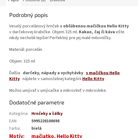
Popis
Podobné (8)
Diskusia
Podrobný popis
Veselý porcelánový hrnček
s obľúbenou mačičkou Hello Kitty
v darčekovej krabičke. Objem 325 ml.
Kakao, čaj či káva
ešte
nikdy nechutili lepšie! Perfektný pre jej malé milovníčky.
Materiál: porcelán
Objem: 325 ml
Ďalšia
darčeky, nápady a vychytávky
s mačičkou Hello
Kitty
nájdete v samostatnej kategórii
Hello Kitty
.
Možno umývať v umývačke a mikrovlniť v mikrovlnke.
Dodatočné parametre
Kategória
:
Hrnčeky a šálky
EAN
:
5995228108698
Farba
:
bielá
Motív
:
mačiatko, Hello Kitty