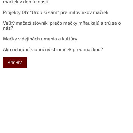
mačiek v domácnosti
Projekty DIY "Urob si sám" pre milovníkov mačiek
Veľký mačací slovník: prečo mačky mňaukajú a trú sa o
nás?
Mačky v dejinách umenia a kultúry
Ako ochrániť vianočný stromček pred mačkou?
ARCHÍV