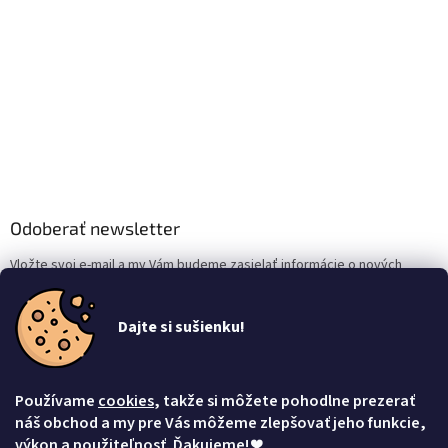
Odoberať newsletter
Vložte svoj e-mail a my Vám budeme zasielať informácie o nových
produktoch na našom e-shope.
Dajte si sušienku!
Email
Vložením e-mailu súhlasíte s
podmienkami ochrany osobných údajov
Používame
cookies
, takže si môžete pohodlne prezerať
Prihlásiť sa
náš obchod a my pre Vás môžeme zlepšovať jeho funkcie,
výkon a použiteľnosť. Ďakujeme!
❤