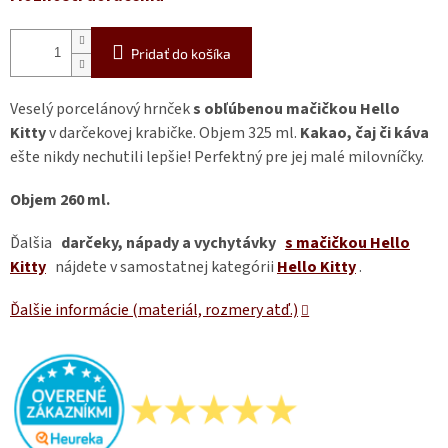
Pridať do košíka
Veselý porcelánový hrnček
s obľúbenou mačičkou Hello
Kitty
v darčekovej krabičke. Objem 325 ml.
Kakao, čaj či káva
ešte nikdy nechutili lepšie! Perfektný pre jej malé milovníčky.
Objem 260 ml.
Ďalšia
darčeky, nápady a vychytávky
s mačičkou Hello
Kitty
nájdete v samostatnej kategórii
Hello Kitty
.
Ďalšie informácie (materiál, rozmery atď.)