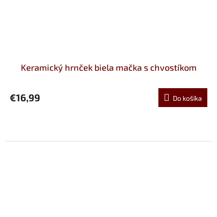
Keramický hrnček biela mačka s chvostíkom
€16,99
Do košíka