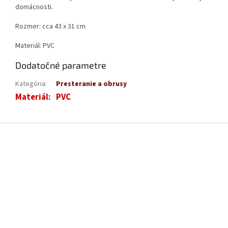
domácnosti.
Rozmer: cca 43 x 31 cm
Materiál: PVC
Dodatočné parametre
Kategória
:
Presteranie a obrusy
Materiál
:
PVC
Z
á
p
ä
t
i
e