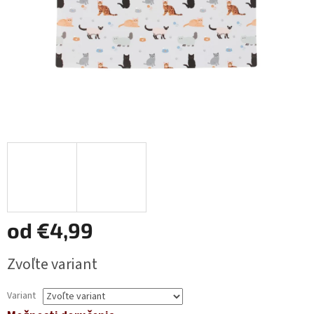
od
€4,99
Jednotková
Zvoľte variant
cena:
Variant