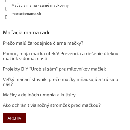
Mačacia mama - samé mačkoviny
macaciamama.sk
Mačacia mama radí
Prečo majú čarodejnice čierne mačky?
Pomoc, moja mačka uteká! Prevencia a riešenie útekov
mačiek v domácnosti
Projekty DIY "Urob si sám" pre milovníkov mačiek
Veľký mačací slovník: prečo mačky mňaukajú a trú sa o
nás?
Mačky v dejinách umenia a kultúry
Ako ochrániť vianočný stromček pred mačkou?
ARCHÍV