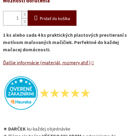
Možnosti doručenia
Pridať do košíka
1 ks alebo sada 4 ks praktických plastových prestieraní s
motívom maľovaných mačičiek. Perfektné do každej
mačacej domácnosti.
Ďalšie informácie (materiál, rozmery atď.)
★
DARČEK
ku každej objednávke