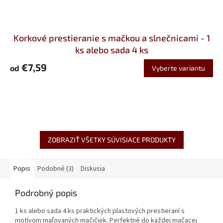
Korkové prestieranie s mačkou a slnečnicami - 1
ks alebo sada 4 ks
€7,59
od
Vyberte variantu
ZOBRAZIŤ VŠETKY SÚVISIACE PRODUKTY
Popis
Podobné (3)
Diskusia
Podrobný popis
1 ks alebo sada 4 ks praktických plastových prestieraní s
motívom maľovaných mačičiek. Perfektné do každej mačacej