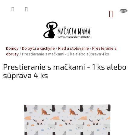
Prejsť
na
NÁKUP
obsah
KOŠÍK
Domov
/
Do bytu a kuchyne
/
Riad a stolovanie
/
Presteranie a
obrusy
/
Prestieranie s mačkami - 1 ks alebo súprava 4 ks
Prestieranie s mačkami - 1 ks alebo
súprava 4 ks