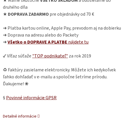
★ Máme skutočne
VŠETKO SKLADOM
a odosielame do
druhého dňa
★
DOPRAVA ZADARMO
pre objednávky od 70 €
➜ Platba kartou online, Apple Pay, prevodom aj na dobierku
➜ Doprava na adresu alebo do Packety
➜
Všetko o DOPRAVE A PLATBE
nájdete
tu
✔ Víťaz súťaže
"TOP podnikateľ"
za rok 2019
♻ Faktúry zasielame elektronicky. Môžete ich kedykoľvek
ľahko dohľadať v e-mailu a spoločne šetríme prírodu.
Ďakujeme! ❀
§
Povinné informácie GPSR
Detailné informácie