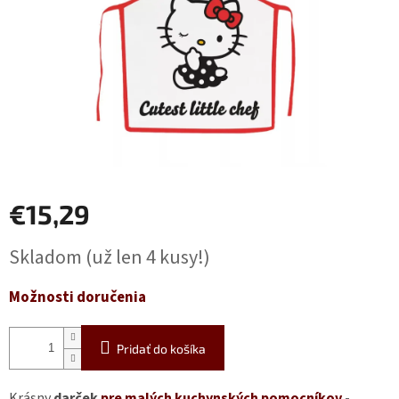
€15,29
Jednotková
Skladom
(už len 4 kusy!)
cena:
Možnosti doručenia
Pridať do košíka
Krásny
darček
pre malých kuchynských
pomocníkov
-