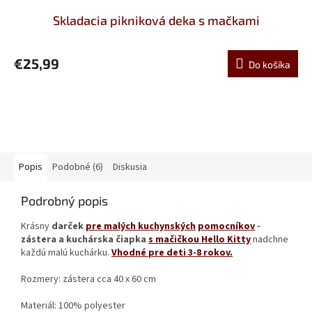
Skladacia pikniková deka s mačkami
€25,99
Do košíka
Popis
Podobné (6)
Diskusia
Podrobný popis
Krásny
darček
pre malých kuchynských
pomocníkov
-
zástera a kuchárska čiapka
s mačičkou Hello Kitty
nadchne
každú malú kuchárku.
Vhodné pre deti 3-8 rokov.
Rozmery: zástera cca 40 x 60 cm
Materiál: 100% polyester