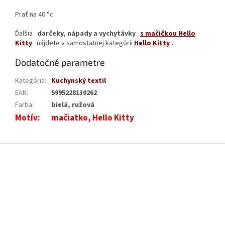
Prať na 40 °c
Ďalšia
darčeky, nápady a vychytávky
s mačičkou Hello
Kitty
nájdete v samostatnej kategórii
Hello Kitty
.
Dodatočné parametre
Kategória
:
Kuchynský textil
EAN
:
5995228130262
Farba
:
bielá, ružová
Motív
:
mačiatko, Hello Kitty
Z
á
p
ä
t
i
e