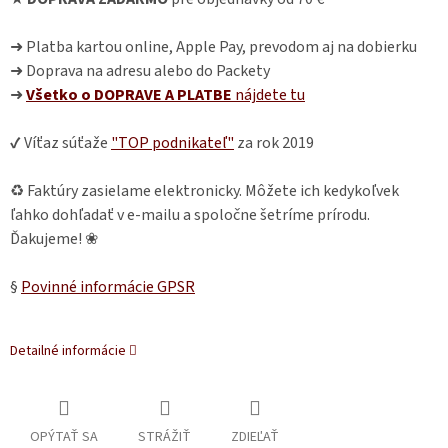
➜ Platba kartou online, Apple Pay, prevodom aj na dobierku
➜ Doprava na adresu alebo do Packety
➜
Všetko o DOPRAVE A PLATBE
nájdete
tu
✔ Víťaz súťaže
"TOP podnikateľ"
za rok 2019
♻ Faktúry zasielame elektronicky. Môžete ich kedykoľvek
ľahko dohľadať v e-mailu a spoločne šetríme prírodu.
Ďakujeme! ❀
§
Povinné informácie GPSR
Detailné informácie
OPÝTAŤ SA
STRÁŽIŤ
ZDIEĽAŤ