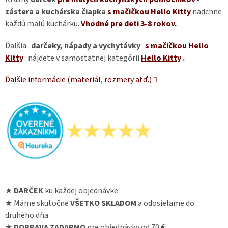
zástera a kuchárska čiapka
s mačičkou Hello Kitty
nadchne
každú malú kuchárku.
Vhodné pre deti 3-8 rokov.
Ďalšia
darčeky, nápady a vychytávky
s mačičkou Hello
Kitty
nájdete v samostatnej kategórii
Hello Kitty
.
Ďalšie informácie (materiál, rozmery atď.)
★
DARČEK
ku každej objednávke
★ Máme skutočne
VŠETKO SKLADOM
a odosielame do
druhého dňa
★
DOPRAVA ZADARMO
pre objednávky od 70 €