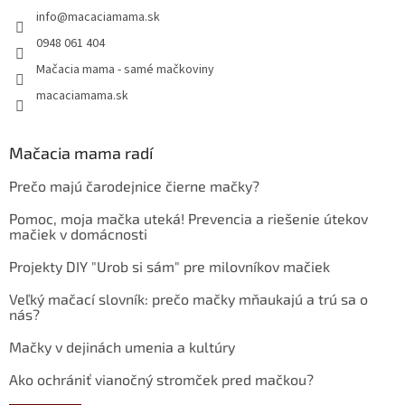
info
@
macaciamama.sk
0948 061 404
Mačacia mama - samé mačkoviny
macaciamama.sk
Mačacia mama radí
Prečo majú čarodejnice čierne mačky?
Pomoc, moja mačka uteká! Prevencia a riešenie útekov
mačiek v domácnosti
Projekty DIY "Urob si sám" pre milovníkov mačiek
Veľký mačací slovník: prečo mačky mňaukajú a trú sa o
nás?
Mačky v dejinách umenia a kultúry
Ako ochrániť vianočný stromček pred mačkou?