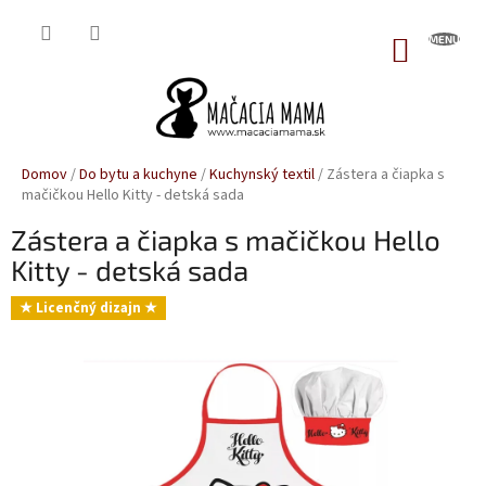
Prejsť
na
NÁKUP
obsah
KOŠÍK
Domov
/
Do bytu a kuchyne
/
Kuchynský textil
/
Zástera a čiapka s
mačičkou Hello Kitty - detská sada
Zástera a čiapka s mačičkou Hello
Kitty - detská sada
★ Licenčný dizajn ★