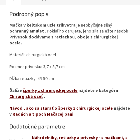
Podrobný popis
Mačka v keltskom uzle trikvetra
je neobyčajne silný
ochranný amulet
. Pokiaľ ho darujete, jeho sila sa ešte násobí!
Prívesok dodávame s retiazkou, oboje z chirurgickej
ocele.
Materiál: chirurgická oceľ
Rozmer prívesku: 3,7 x 3,7 cm
Dĺžka retiazky: 45-50 cm
Ďalšie
šperky z chirurgickej ocele
nájdete v kategórii
Chirurgická oceľ
.
Návod
, ako sa starať o šperky z chirurgickej ocele
nájdete
v
Radách a tipoch Mačacej pani
.
Dodatočné parametre
Náhrdelníky, retiazky a prívesky - s mačkami, s