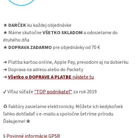
★
DARČEK
ku každej objednávke
★ Máme skutočne
VŠETKO SKLADOM
a odosielame do
druhého dňa
★
DOPRAVA ZADARMO
pre objednávky od 70 €
➜ Platba kartou online, Apple Pay, prevodom aj na dobierku
➜ Doprava na adresu alebo do Packety
➜
Všetko o DOPRAVE A PLATBE
nájdete
tu
✔ Víťaz súťaže
"TOP podnikateľ"
za rok 2019
♻ Faktúry zasielame elektronicky. Môžete ich kedykoľvek
ľahko dohľadať v e-mailu a spoločne šetríme prírodu.
Ďakujeme! ❀
§
Povinné informácie GPSR