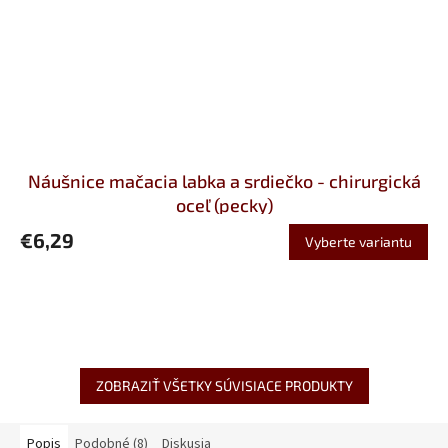
Náušnice mačacia labka a srdiečko - chirurgická
oceľ (pecky)
€6,29
Vyberte variantu
ZOBRAZIŤ VŠETKY SÚVISIACE PRODUKTY
Popis
Podobné (8)
Diskusia