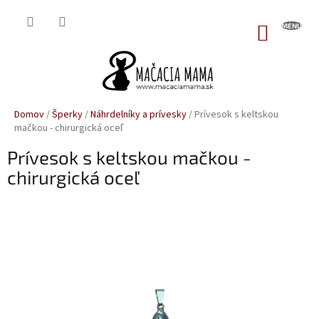
Prejsť
na
NÁKUP
obsah
KOŠÍK
Domov
/
Šperky
/
Náhrdelníky a prívesky
/
Prívesok s keltskou
mačkou - chirurgická oceľ
Prívesok s keltskou mačkou -
chirurgická oceľ