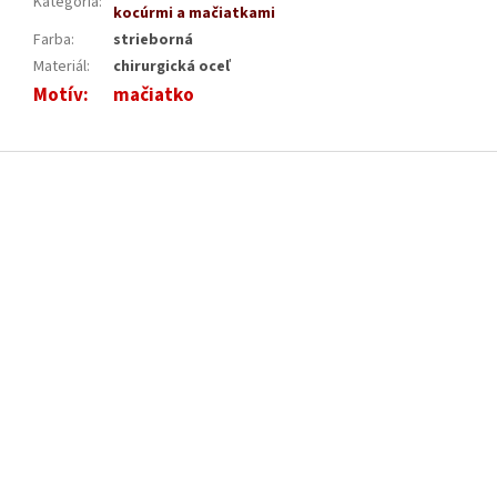
Kategória
:
kocúrmi a mačiatkami
Farba
:
strieborná
Materiál
:
chirurgická oceľ
Motív
:
mačiatko
Z
á
p
ä
t
i
e