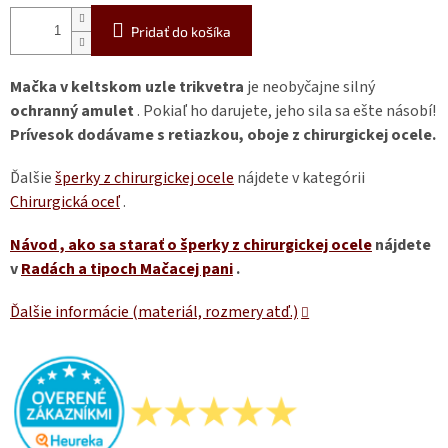
Pridať do košíka
Mačka v keltskom uzle trikvetra
je neobyčajne silný
ochranný amulet
. Pokiaľ ho darujete, jeho sila sa ešte násobí!
Prívesok dodávame s retiazkou, oboje z chirurgickej ocele.
Ďalšie
šperky z chirurgickej ocele
nájdete v kategórii
Chirurgická oceľ
.
Návod
, ako sa starať o šperky z chirurgickej ocele
nájdete
v
Radách a tipoch Mačacej pani
.
Ďalšie informácie (materiál, rozmery atď.)