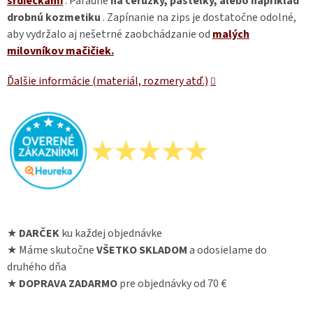
srdiečkami
. Parádne
na ceruzky, pastelky, alebo napríklad
drobnú kozmetiku
. Zapínanie na zips je dostatočne odolné,
aby vydržalo aj nešetrné zaobchádzanie od
malých
milovníkov mačičiek.
Ďalšie informácie (materiál, rozmery atď.)
★
DARČEK
ku každej objednávke
★ Máme skutočne
VŠETKO SKLADOM
a odosielame do
druhého dňa
★
DOPRAVA ZADARMO
pre objednávky od 70 €