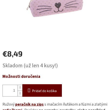
€8,49
Jednotková
Skladom
(už len 4 kusy!)
cena:
Možnosti doručenia
Pridať do košíka
Ružový
peračník na zips
s mačacím ňufákom a fúzmi a zlatými