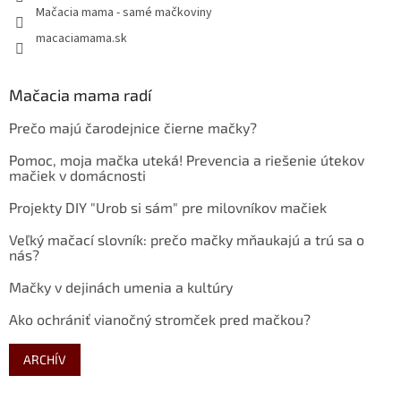
Mačacia mama - samé mačkoviny
macaciamama.sk
Mačacia mama radí
Prečo majú čarodejnice čierne mačky?
Pomoc, moja mačka uteká! Prevencia a riešenie útekov
mačiek v domácnosti
Projekty DIY "Urob si sám" pre milovníkov mačiek
Veľký mačací slovník: prečo mačky mňaukajú a trú sa o
nás?
Mačky v dejinách umenia a kultúry
Ako ochrániť vianočný stromček pred mačkou?
ARCHÍV