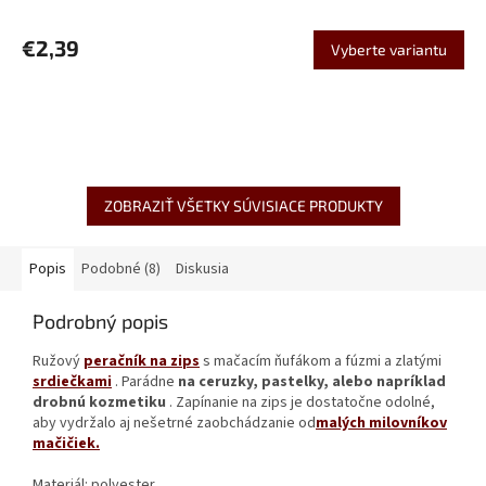
€2,39
Vyberte variantu
ZOBRAZIŤ VŠETKY SÚVISIACE PRODUKTY
Popis
Podobné (8)
Diskusia
Podrobný popis
Ružový
peračník na zips
s mačacím ňufákom a fúzmi a zlatými
srdiečkami
. Parádne
na ceruzky, pastelky, alebo napríklad
drobnú kozmetiku
. Zapínanie na zips je dostatočne odolné,
aby vydržalo aj nešetrné zaobchádzanie od
malých milovníkov
mačičiek.
Materiál: polyester