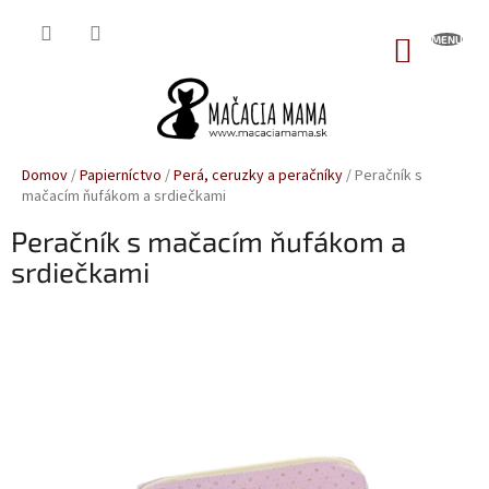
Prejsť
na
NÁKUP
obsah
KOŠÍK
Domov
/
Papierníctvo
/
Perá, ceruzky a peračníky
/
Peračník s
mačacím ňufákom a srdiečkami
Peračník s mačacím ňufákom a
srdiečkami