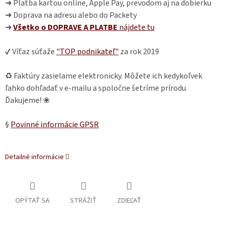
➜ Platba kartou online, Apple Pay, prevodom aj na dobierku
➜ Doprava na adresu alebo do Packety
➜
Všetko o DOPRAVE A PLATBE
nájdete
tu
✔ Víťaz súťaže
"TOP podnikateľ"
za rok 2019
♻ Faktúry zasielame elektronicky. Môžete ich kedykoľvek
ľahko dohľadať v e-mailu a spoločne šetríme prírodu.
Ďakujeme! ❀
§
Povinné informácie GPSR
Detailné informácie
OPÝTAŤ SA
STRÁŽIŤ
ZDIEĽAŤ