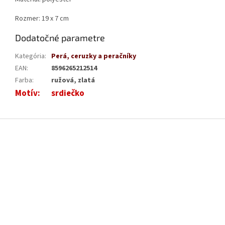
Rozmer: 19 x 7 cm
Dodatočné parametre
Kategória
:
Perá, ceruzky a peračníky
EAN
:
8596265212514
Farba
:
ružová, zlatá
Motív
:
srdiečko
Z
á
p
ä
t
i
e