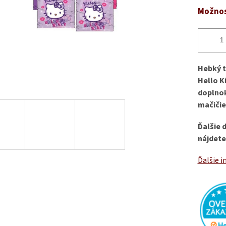
Možnos
Hebký t
Hello K
doplnok
mačičie
Ďalšie 
nájdete
Ďalšie i