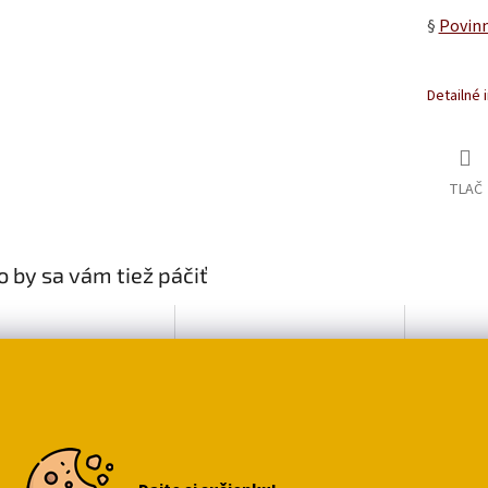
§
Povinn
Detailné 
TLAČ
 by sa vám tiež páčiť