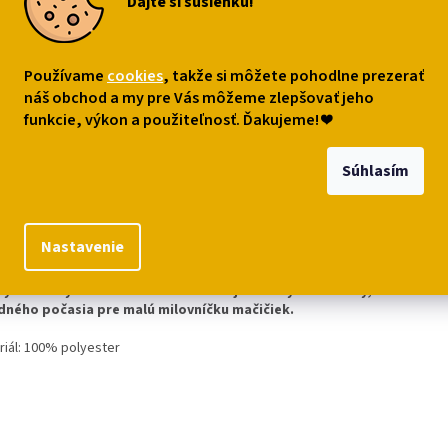
Dajte si sušienku!
ečky s mačičkou
Gulich s mačičkou
Sada či
 Kitty
Hello Kitty - 2 varianty,
s mačičk
2 veľkosti
- 2 farb
,49
Vyberte
Používame
cookies
, takže si môžete pohodlne prezerať
€5,99
€7,99
variantu
náš obchod a my pre Vás môžeme zlepšovať jeho
o košíka
funkcie, výkon a použiteľnosť. Ďakujeme!
❤
Súhlasím
s
Podobné (8)
Diskusia
Nastavenie
robný popis
ý tunelový šál s motívom obľúbenej mačičky Hello Kitty, v dvoch f
dného počasia pre malú milovníčku mačičiek.
riál: 100% polyester