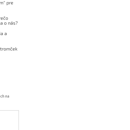
ám" pre
rečo
a o nás?
ia a
stromček
och na