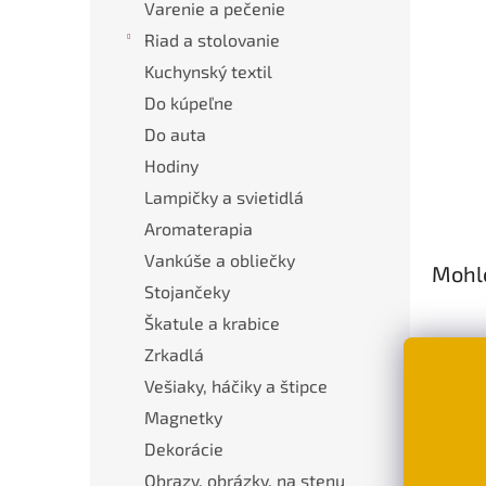
Varenie a pečenie
Riad a stolovanie
Kuchynský textil
Do kúpeľne
Do auta
Hodiny
Lampičky a svietidlá
Aromaterapia
Vankúše a obliečky
Mohlo
Stojančeky
Škatule a krabice
Zrkadlá
Vešiaky, háčiky a štipce
Magnetky
Dekorácie
Obrazy, obrázky, na stenu