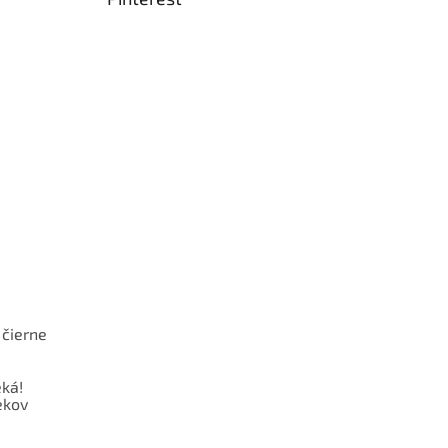
 čierne
ká!
ekov