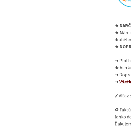
★
DARČ
★ Máme
druhého
★
DOPR
➜ Platba
dobierk
➜ Dopra
➜
Všet
✔ Víťaz
♻ Faktú
ľahko do
Ďakujem