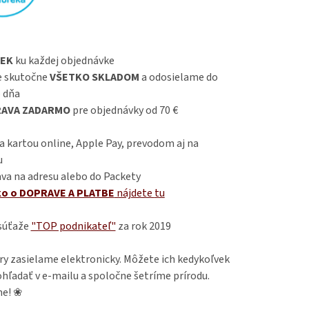
EK
ku každej objednávke
 skutočne
VŠETKO SKLADOM
a odosielame do
 dňa
AVA ZADARMO
pre objednávky od 70 €
 kartou online, Apple Pay, prevodom aj na
u
va na adresu alebo do Packety
ko o DOPRAVE A PLATBE
nájdete
tu
 súťaže
"TOP podnikateľ"
za rok 2019
ry zasielame elektronicky. Môžete ich kedykoľvek
hľadať v e-mailu a spoločne šetríme prírodu.
e! ❀