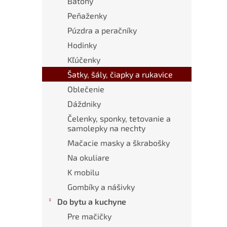
Batohy
Peňaženky
Púzdra a peračníky
Hodinky
Kľúčenky
Šatky, šály, čiapky a rukavice
Oblečenie
Dáždniky
Čelenky, sponky, tetovanie a
samolepky na nechty
Mačacie masky a škrabošky
Na okuliare
K mobilu
Gombíky a nášivky
Do bytu a kuchyne
Pre mačičky