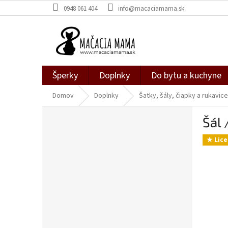
Prejsť
0948 061 404
info@macaciamama.sk
na
obsah
Šperky
Doplnky
Do bytu a kuchyne
Domov
Doplnky
Šatky, šály, čiapky a rukavice
B
Šál 
o
č
★ Lice
n
ý
p
a
n
e
l