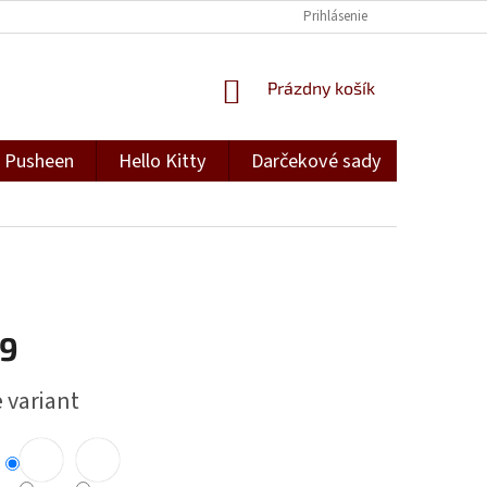
Prihlásenie
NÁKUPNÝ
Prázdny košík
KOŠÍK
Pusheen
Hello Kitty
Darčekové sady
Darček
19
ová
 variant