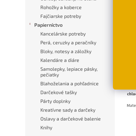
Obli
Rohožky a koberce
Hello
Fajčiarske potreby
€42
Papierníctvo
D
Kancelárske potreby
Perá, ceruzky a peračníky
Bloky, notesy a záložky
Popi
Kalendáre a diáre
Samolepky, lepiace pásky,
pečiatky
Pod
Blahoželania a pohľadnice
Hebk
Darčekové tašky
chla
Párty doplnky
Mate
Kreatívne sady a darčeky
Oslavy a darčekové balenie
Knihy