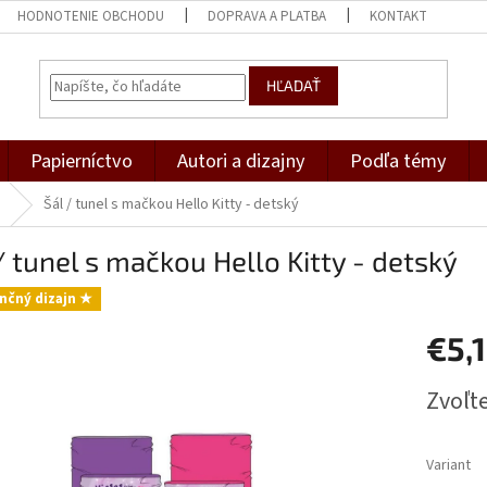
HODNOTENIE OBCHODU
DOPRAVA A PLATBA
KONTAKT
HĽADAŤ
Papierníctvo
Autori a dizajny
Podľa témy
Šál / tunel s mačkou Hello Kitty - detský
/ tunel s mačkou Hello Kitty - detský
nčný dizajn ★
€5,
Jednotk
Zvoľte
cena:
Variant