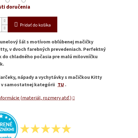
ti doručenia
Pridať do košíka
unelový šál s motívom obľúbenej mačičky
itty, v dvoch farebných prevedeniach. Perfektný
 do chladného počasia pre malú milovníčku
k.
darčeky, nápady a vychytávky s mačičkou Kitty
 v samostatnej kategórii
TU
.
nformácie (materiál, rozmery atď.)