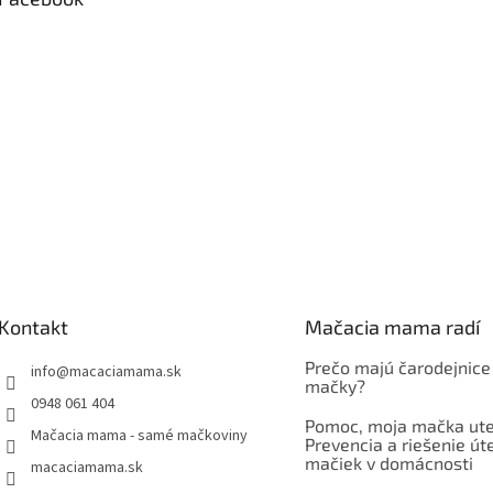
Kontakt
Mačacia mama radí
Prečo majú čarodejnice
info
@
macaciamama.sk
mačky?
0948 061 404
Pomoc, moja mačka ute
Mačacia mama - samé mačkoviny
Prevencia a riešenie út
mačiek v domácnosti
macaciamama.sk