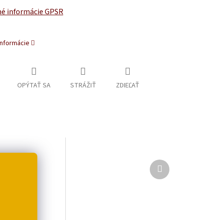
é informácie GPSR
informácie
OPÝTAŤ SA
STRÁŽIŤ
ZDIEĽAŤ
Ďalší
produkt