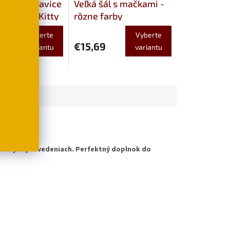
apky a rukavice
Veľká šál s mačkami -
ou Hello Kitty
rôzne farby
y, 2 veľkosti
Vyberte
Vyberte
€15,69
variantu
variantu
arebných prevedeniach. Perfektný doplnok do