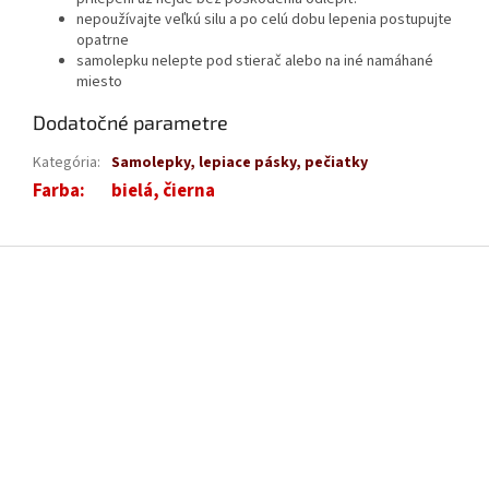
nepoužívajte veľkú silu a po celú dobu lepenia postupujte
opatrne
samolepku nelepte pod stierač alebo na iné namáhané
miesto
Dodatočné parametre
Kategória
:
Samolepky, lepiace pásky, pečiatky
Farba
:
bielá, čierna
Z
á
p
ä
t
i
e