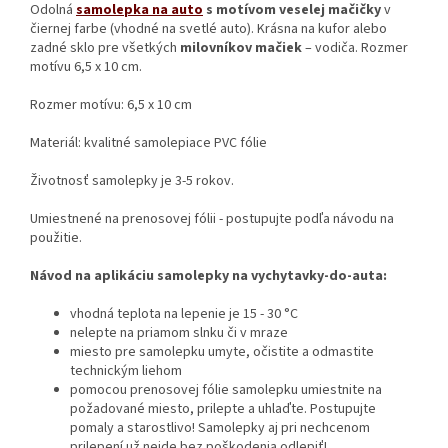
Odolná
samolepka na auto
s motívom veselej mačičky
v
čiernej farbe (vhodné na svetlé auto). Krásna na kufor alebo
zadné sklo pre všetkých
milovníkov mačiek
– vodiča. Rozmer
motívu 6,5 x 10 cm.
Rozmer motívu: 6,5 x 10 cm
Materiál: kvalitné samolepiace PVC fólie
Životnosť samolepky je 3-5 rokov.
Umiestnené na prenosovej fólii - postupujte podľa návodu na
použitie.
Návod na aplikáciu samolepky na vychytavky-do-auta:
vhodná teplota na lepenie je 15 - 30 °C
nelepte na priamom slnku či v mraze
miesto pre samolepku umyte, očistite a odmastite
technickým liehom
pomocou prenosovej fólie samolepku umiestnite na
požadované miesto, prilepte a uhlaďte. Postupujte
pomaly a starostlivo! Samolepky aj pri nechcenom
prilepení už nejde bez poškodenia odlepiť!