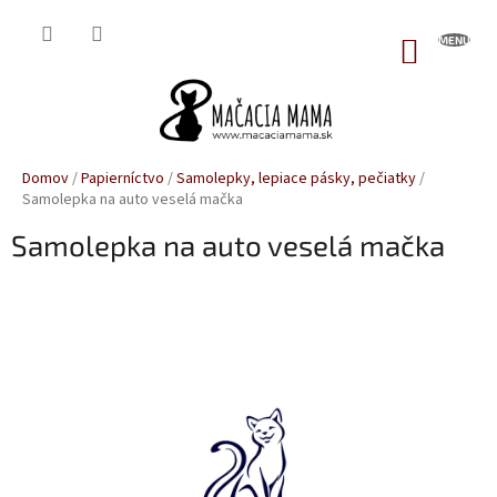
Prejsť
na
NÁKUP
obsah
KOŠÍK
Domov
/
Papierníctvo
/
Samolepky, lepiace pásky, pečiatky
/
Samolepka na auto veselá mačka
Samolepka na auto veselá mačka