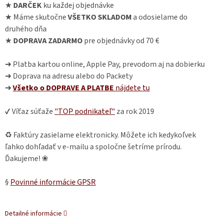
★
DARČEK
ku každej objednávke
★ Máme skutočne
VŠETKO SKLADOM
a odosielame do
druhého dňa
★
DOPRAVA ZADARMO
pre objednávky od 70 €
➜ Platba kartou online, Apple Pay, prevodom aj na dobierku
➜ Doprava na adresu alebo do Packety
➜
Všetko o DOPRAVE A PLATBE
nájdete
tu
✔ Víťaz súťaže
"TOP podnikateľ"
za rok 2019
♻ Faktúry zasielame elektronicky. Môžete ich kedykoľvek
ľahko dohľadať v e-mailu a spoločne šetríme prírodu.
Ďakujeme! ❀
§
Povinné informácie GPSR
Detailné informácie