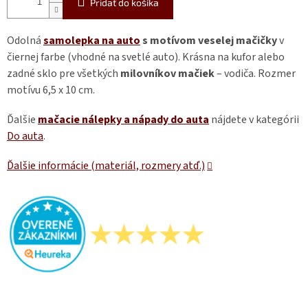
Pridať do košíka
Odolná
samolepka na auto
s motívom veselej mačičky
v
čiernej farbe (vhodné na svetlé auto). Krásna na kufor alebo
zadné sklo pre všetkých
milovníkov mačiek
– vodiča. Rozmer
motívu 6,5 x 10 cm.
Ďalšie
mačacie nálepky a nápady do auta
nájdete v kategórii
Do auta
.
Ďalšie informácie (materiál, rozmery atď.)