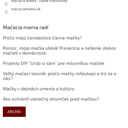
Mačacia mama - samé mačkoviny
macaciamama.sk
Mačacia mama radí
Prečo majú čarodejnice čierne mačky?
Pomoc, moja mačka uteká! Prevencia a riešenie útekov
mačiek v domácnosti
Projekty DIY "Urob si sám" pre milovníkov mačiek
Veľký mačací slovník: prečo mačky mňaukajú a trú sa o
nás?
Mačky v dejinách umenia a kultúry
Ako ochrániť vianočný stromček pred mačkou?
ARCHÍV