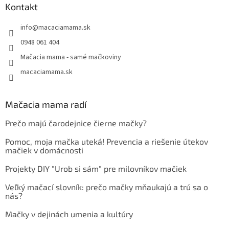
Kontakt
info
@
macaciamama.sk
0948 061 404
Mačacia mama - samé mačkoviny
macaciamama.sk
Mačacia mama radí
Prečo majú čarodejnice čierne mačky?
Pomoc, moja mačka uteká! Prevencia a riešenie útekov
mačiek v domácnosti
Projekty DIY "Urob si sám" pre milovníkov mačiek
Veľký mačací slovník: prečo mačky mňaukajú a trú sa o
nás?
Mačky v dejinách umenia a kultúry