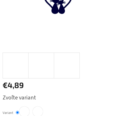
€4,89
Jednotková
Zvoľte variant
cena:
Variant