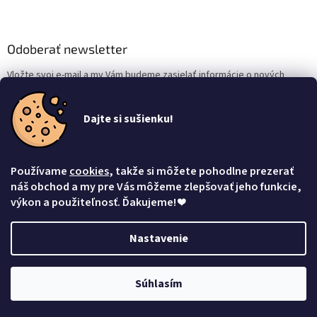
Odoberať newsletter
Vložte svoj e-mail a my Vám budeme zasielať informácie o nových
produktoch na našom e-shope.
Dajte si sušienku!
Email
Vložením e-mailu súhlasíte s
podmienkami ochrany osobných údajov
Používame
cookies
, takže si môžete pohodlne prezerať
Prihlásiť sa
náš obchod a my pre Vás môžeme zlepšovať jeho funkcie,
výkon a použiteľnosť. Ďakujeme!
❤
Nastavenie
Vytvoril Shoptet
Súhlasím
Copyright 2026
Mačacia mama
. Všetky práva vyhradené.