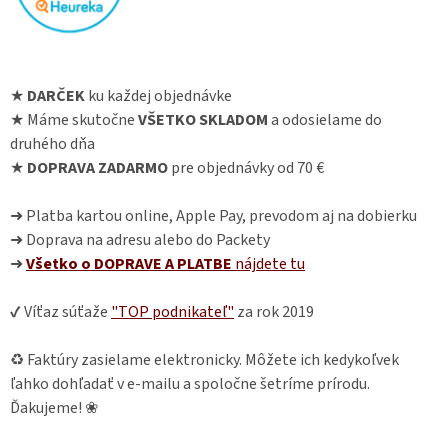
★
DARČEK
ku každej objednávke
★ Máme skutočne
VŠETKO SKLADOM
a odosielame do
druhého dňa
★
DOPRAVA ZADARMO
pre objednávky od 70 €
➜ Platba kartou online, Apple Pay, prevodom aj na dobierku
➜ Doprava na adresu alebo do Packety
➜
Všetko o DOPRAVE A PLATBE
nájdete
tu
✔ Víťaz súťaže
"TOP podnikateľ"
za rok 2019
♻ Faktúry zasielame elektronicky. Môžete ich kedykoľvek
ľahko dohľadať v e-mailu a spoločne šetríme prírodu.
Ďakujeme! ❀