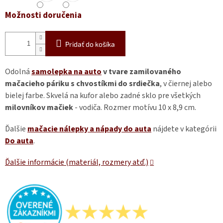
Možnosti doručenia
Pridať do košíka
Odolná
samolepka na auto
v tvare zamilovaného
mačacieho páriku s chvostíkmi do srdiečka
, v čiernej alebo
bielej farbe. Skvelá na kufor alebo zadné sklo pre všetkých
milovníkov mačiek
- vodiča. Rozmer motívu 10 x 8,9 cm.
Ďalšie
mačacie nálepky a nápady do auta
nájdete v kategórii
Do auta
.
Ďalšie informácie (materiál, rozmery atď.)