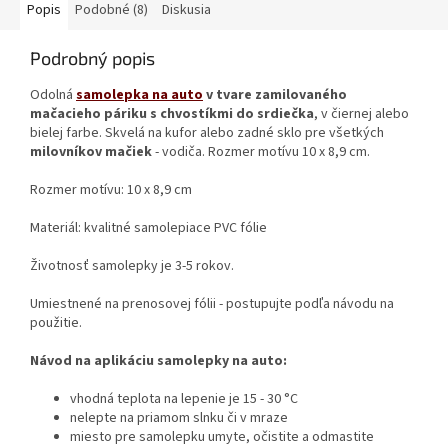
Popis
Podobné (8)
Diskusia
Podrobný popis
Odolná
samolepka na auto
v tvare zamilovaného
mačacieho páriku s chvostíkmi do srdiečka
, v čiernej alebo
bielej farbe. Skvelá na kufor alebo zadné sklo pre všetkých
milovníkov mačiek
- vodiča. Rozmer motívu 10 x 8,9 cm.
Rozmer motívu: 10 x 8,9 cm
Materiál: kvalitné samolepiace PVC fólie
Životnosť samolepky je 3-5 rokov.
Umiestnené na prenosovej fólii - postupujte podľa návodu na
použitie.
Návod na aplikáciu samolepky na auto:
vhodná teplota na lepenie je 15 - 30 °C
nelepte na priamom slnku či v mraze
miesto pre samolepku umyte, očistite a odmastite