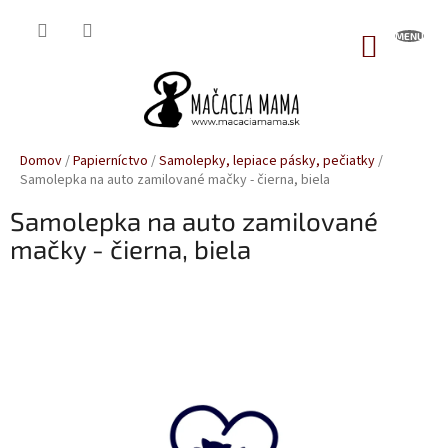
Prejsť
na
NÁKUP
obsah
KOŠÍK
Domov
/
Papierníctvo
/
Samolepky, lepiace pásky, pečiatky
/
Samolepka na auto zamilované mačky - čierna, biela
Samolepka na auto zamilované
mačky - čierna, biela