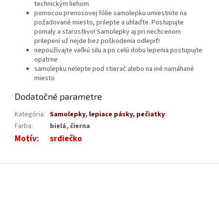
technickým liehom
pomocou prenosovej fólie samolepku umiestnite na
požadované miesto, prilepte a uhlaďte. Postupujte
pomaly a starostlivo! Samolepky aj pri nechcenom
prilepení už nejde bez poškodenia odlepiť!
nepoužívajte veľkú silu a po celú dobu lepenia postupujte
opatrne
samolepku nelepte pod stierač alebo na iné namáhané
miesto
Dodatočné parametre
Kategória
:
Samolepky, lepiace pásky, pečiatky
Farba
:
bielá, čierna
Motív
:
srdiečko
Z
á
p
ä
t