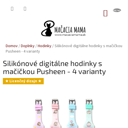
Prejsť
na
NÁKUP
obsah
KOŠÍK
Domov
/
Doplnky
/
Hodinky
/
Silikónové digitálne hodinky s mačičkou
Pusheen - 4 varianty
Silikónové digitálne hodinky s
mačičkou Pusheen - 4 varianty
★ Licenčný dizajn ★