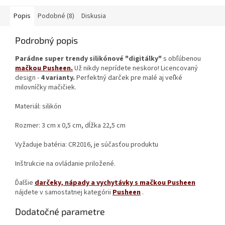
Popis
Podobné (8)
Diskusia
Podrobný popis
Parádne super trendy silikónové "digitálky"
s obľúbenou
mačkou Pusheen.
Už nikdy neprídete neskoro! Licencovaný
design -
4 varianty.
Perfektný darček pre malé aj veľké
milovníčky mačičiek.
Materiál: silikón
Rozmer:
3 cm x 0,5 cm, dĺžka 22,5 cm
Vyžaduje batéria: CR2016, je súčasťou produktu
Inštrukcie na ovládanie priložené.
Ďalšie
darčeky, nápady a vychytávky s mačkou Pusheen
nájdete v samostatnej kategórii
Pusheen
.
Dodatočné parametre