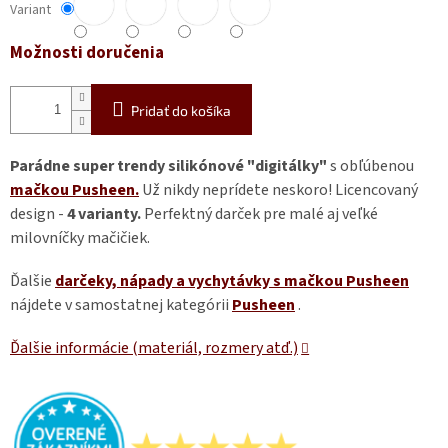
Variant
Možnosti doručenia
Pridať do košíka
Parádne super trendy silikónové "digitálky"
s obľúbenou
mačkou Pusheen.
Už nikdy neprídete neskoro! Licencovaný
design -
4 varianty.
Perfektný darček pre malé aj veľké
milovníčky mačičiek.
Ďalšie
darčeky, nápady a vychytávky s mačkou Pusheen
nájdete v samostatnej kategórii
Pusheen
.
Ďalšie informácie (materiál, rozmery atď.)