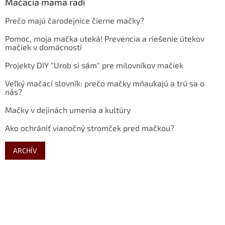
Mačacia mama radí
Prečo majú čarodejnice čierne mačky?
Pomoc, moja mačka uteká! Prevencia a riešenie útekov
mačiek v domácnosti
Projekty DIY "Urob si sám" pre milovníkov mačiek
Veľký mačací slovník: prečo mačky mňaukajú a trú sa o
nás?
Mačky v dejinách umenia a kultúry
Ako ochrániť vianočný stromček pred mačkou?
ARCHÍV