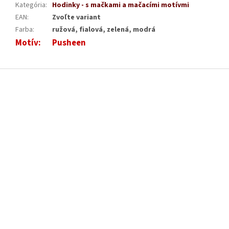
Kategória
:
Hodinky - s mačkami a mačacími motívmi
EAN
:
Zvoľte variant
Farba
:
ružová, fialová, zelená, modrá
Motív
:
Pusheen
Z
á
p
ä
t
i
e