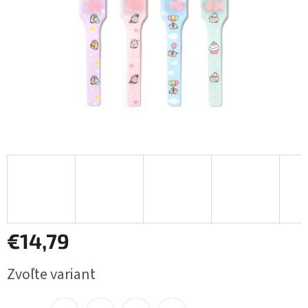
€14,79
Jednotková
Zvoľte variant
cena: