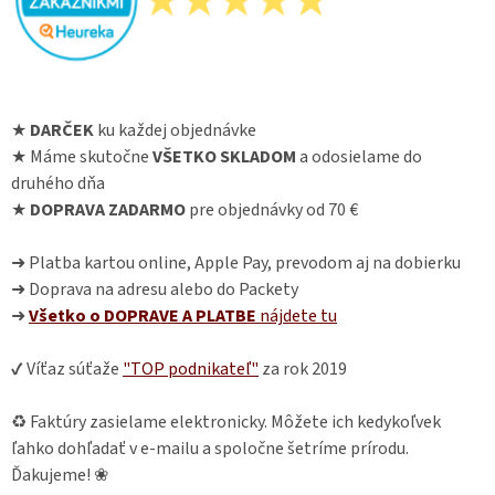
★
DARČEK
ku každej objednávke
★ Máme skutočne
VŠETKO SKLADOM
a odosielame do
druhého dňa
★
DOPRAVA ZADARMO
pre objednávky od 70 €
➜ Platba kartou online, Apple Pay, prevodom aj na dobierku
➜ Doprava na adresu alebo do Packety
➜
Všetko o DOPRAVE A PLATBE
nájdete
tu
✔ Víťaz súťaže
"TOP podnikateľ"
za rok 2019
♻ Faktúry zasielame elektronicky. Môžete ich kedykoľvek
ľahko dohľadať v e-mailu a spoločne šetríme prírodu.
Ďakujeme! ❀