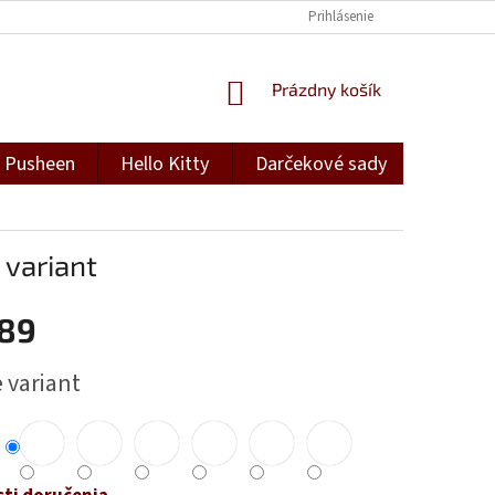
Prihlásenie
NÁKUPNÝ
Prázdny košík
KOŠÍK
Pusheen
Hello Kitty
Darčekové sady
Darček
 variant
,89
ová
 variant