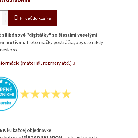
ti doručenia
Pridať do košíka
é
silikónové "digitálky" so šiestimi veselými
mi motívmi.
Tieto mačky postrážia, aby ste nikdy
 neskoro.
nformácie (materiál, rozmery atď.)
EK
ku každej objednávke
 skutočne
VŠETKO SKLADOM
a odosielame do