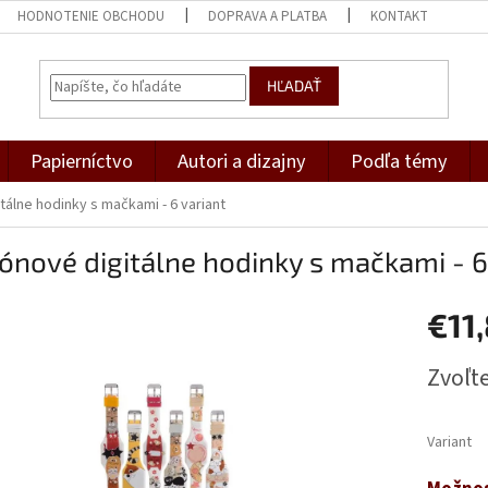
HODNOTENIE OBCHODU
DOPRAVA A PLATBA
KONTAKT
HĽADAŤ
Papierníctvo
Autori a dizajny
Podľa témy
itálne hodinky s mačkami - 6 variant
kónové digitálne hodinky s mačkami - 6
€11
Jednotk
Zvoľte
cena:
Variant