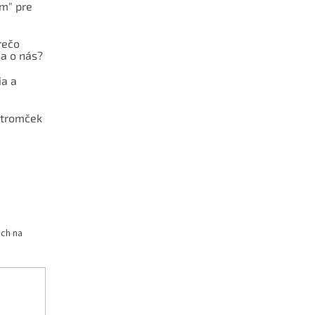
ám" pre
rečo
a o nás?
ia a
stromček
och na