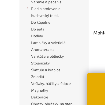
Varenie a pečenie
Riad a stolovanie
Kuchynský textil
Do kúpeľne
Do auta
Mohlo
Hodiny
Lampičky a svietidlá
Aromaterapia
Vankúše a obliečky
Stojančeky
Škatule a krabice
Zrkadlá
Sili
Vešiaky, háčiky a štipce
hodi
Magnetky
Simo
vari
Dekorácie
€9,
Obrazy, obrázky, na stenu