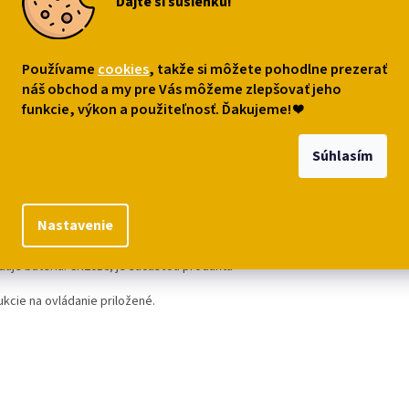
Dajte si sušienku!
Používame
cookies
, takže si môžete pohodlne prezerať
s
Podobné (8)
Diskusia
náš obchod a my pre Vás môžeme zlepšovať jeho
funkcie, výkon a použiteľnosť. Ďakujeme!
❤
robný popis
Súhlasím
erné
silikónové "digitálky" so šiestimi veselými mačacími motívmi.
Ti
iál: silikón
Nastavenie
mer:
3 cm x 0,5 cm, dĺžka 22,5 cm
duje batéria: CR2016, je súčasťou produktu
ukcie na ovládanie priložené.