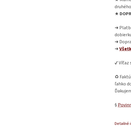
druhého
★
DOPR
➜ Platba
dobierk
➜ Dopra
➜
Všet
✔ Víťaz
♻ Faktú
ľahko do
Ďakujem
§
Povinn
Detailné 