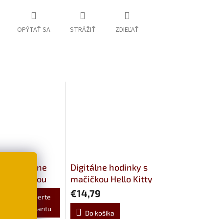
OPÝTAŤ SA
STRÁŽIŤ
ZDIEĽAŤ
vé digitálne
Digitálne hodinky s
 s mačičkou
mačičkou Hello Kitty
 - 4 varianty
€14,79
Vyberte
variantu
Do košíka