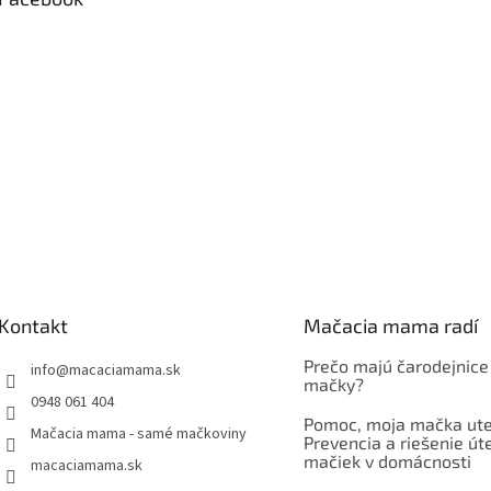
Kontakt
Mačacia mama radí
Prečo majú čarodejnice
info
@
macaciamama.sk
mačky?
0948 061 404
Pomoc, moja mačka ute
Mačacia mama - samé mačkoviny
Prevencia a riešenie út
mačiek v domácnosti
macaciamama.sk