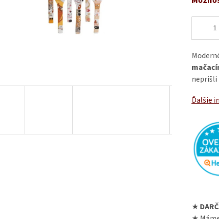
Možnos
Modern
mačací
neprišli
Ďalšie i
★
DARČ
★ Máme