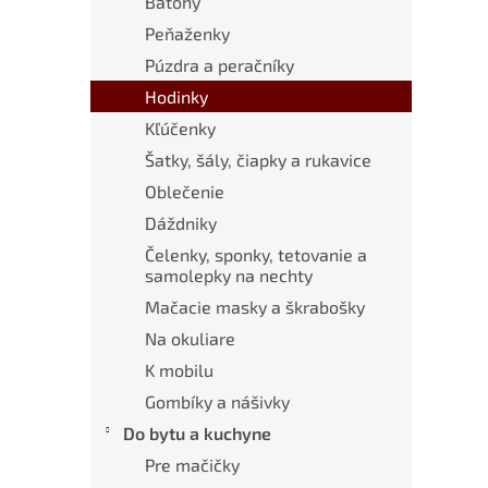
Batohy
Peňaženky
Púzdra a peračníky
Hodinky
Kľúčenky
Šatky, šály, čiapky a rukavice
Oblečenie
Dáždniky
Čelenky, sponky, tetovanie a
samolepky na nechty
Mačacie masky a škrabošky
Na okuliare
K mobilu
Gombíky a nášivky
Do bytu a kuchyne
Pre mačičky