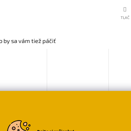
TLAČ
 by sa vám tiež páčiť
kónové digitálne
Silikónové digitálne
Silikóno
nky s mačkou
hodinky s mačkou
hodinky
n's Cat - 4
Pusheen
Vyberte
Vyberte
anty
59
€7,19
€14,79
variantu
variantu