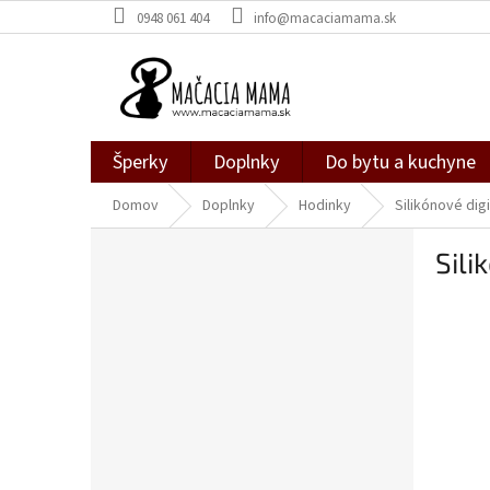
Prejsť
0948 061 404
info@macaciamama.sk
na
obsah
Šperky
Doplnky
Do bytu a kuchyne
Domov
Doplnky
Hodinky
Silikónové dig
B
Sili
o
č
n
ý
p
a
n
e
l