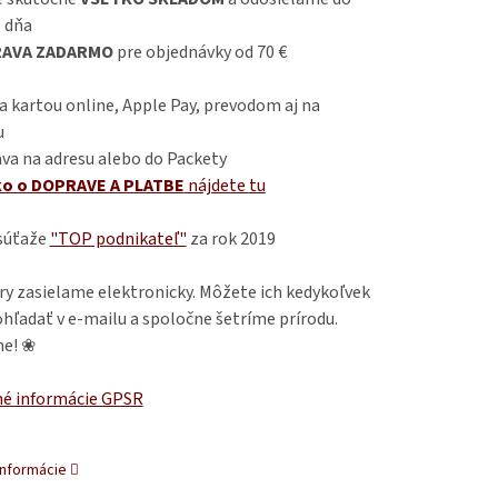
 dňa
AVA ZADARMO
pre objednávky od 70 €
 kartou online, Apple Pay, prevodom aj na
u
va na adresu alebo do Packety
ko o DOPRAVE A PLATBE
nájdete
tu
 súťaže
"TOP podnikateľ"
za rok 2019
ry zasielame elektronicky. Môžete ich kedykoľvek
hľadať v e-mailu a spoločne šetríme prírodu.
e! ❀
é informácie GPSR
informácie