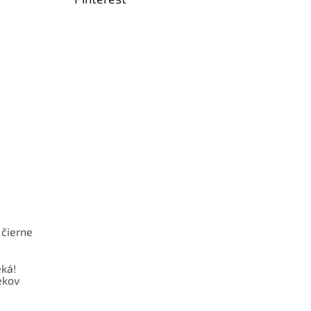
 čierne
ká!
ekov