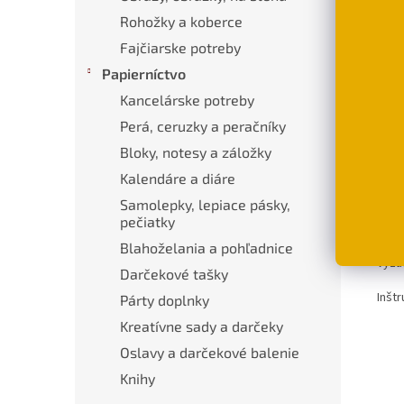
Rohožky a koberce
Fajčiarske potreby
Popi
Papierníctvo
Kancelárske potreby
Pod
Perá, ceruzky a peračníky
Bloky, notesy a záložky
Mod
Kalendáre a diáre
Mater
Samolepky, lepiace pásky,
pečiatky
Roz
Blahoželania a pohľadnice
Vyža
Darčekové tašky
Inštr
Párty doplnky
Kreatívne sady a darčeky
Oslavy a darčekové balenie
Knihy