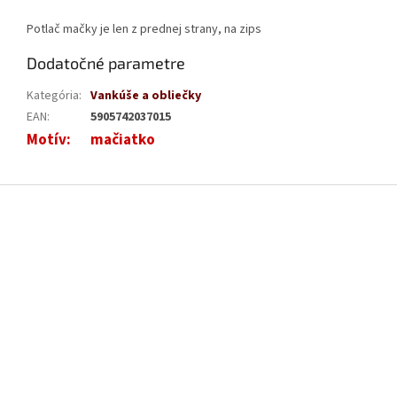
Potlač mačky je len z prednej strany, na zips
Dodatočné parametre
Kategória
:
Vankúše a obliečky
EAN
:
5905742037015
Motív
:
mačiatko
Z
á
p
ä
t
i
e