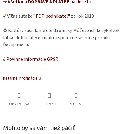
➜
Všetko o DOPRAVE A PLATBE
nájdete
tu
✔ Víťaz súťaže
"TOP podnikateľ"
za rok 2019
♻ Faktúry zasielame elektronicky. Môžete ich kedykoľvek
ľahko dohľadať v e-mailu a spoločne šetríme prírodu.
Ďakujeme! ❀
§
Povinné informácie GPSR
Detailné informácie
OPÝTAŤ SA
STRÁŽIŤ
ZDIEĽAŤ
Mohlo by sa vám tiež páčiť