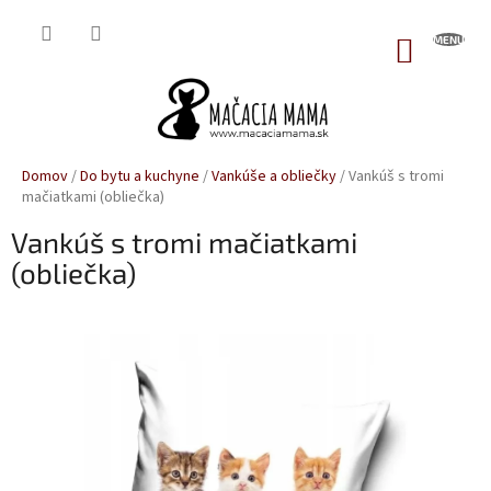
Prejsť
na
NÁKUP
obsah
KOŠÍK
Domov
/
Do bytu a kuchyne
/
Vankúše a obliečky
/
Vankúš s tromi
mačiatkami (obliečka)
Vankúš s tromi mačiatkami
(obliečka)