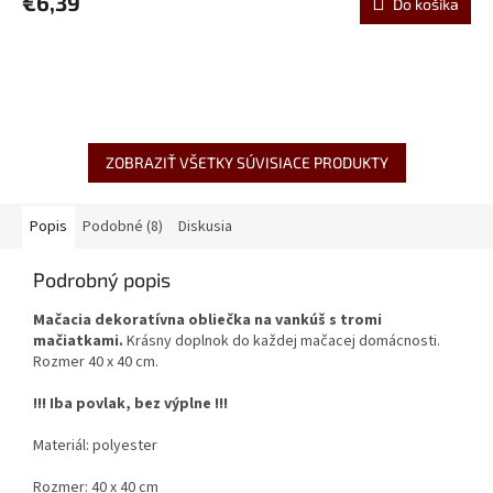
€6,39
Do košíka
ZOBRAZIŤ VŠETKY SÚVISIACE PRODUKTY
Popis
Podobné (8)
Diskusia
Podrobný popis
Mačacia dekoratívna obliečka na vankúš
s tromi
mačiatkami.
Krásny doplnok do každej mačacej domácnosti.
Rozmer 40 x 40 cm.
!!! Iba povlak, bez výplne !!!
Materiál: polyester
Rozmer: 40 x 40 cm