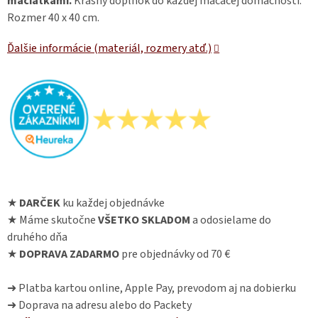
mačiatkami.
Krásny doplnok do každej mačacej domácnosti.
Rozmer 40 x 40 cm.
Ďalšie informácie (materiál, rozmery atď.)
★
DARČEK
ku každej objednávke
★ Máme skutočne
VŠETKO SKLADOM
a odosielame do
druhého dňa
★
DOPRAVA ZADARMO
pre objednávky od 70 €
➜ Platba kartou online, Apple Pay, prevodom aj na dobierku
➜ Doprava na adresu alebo do Packety