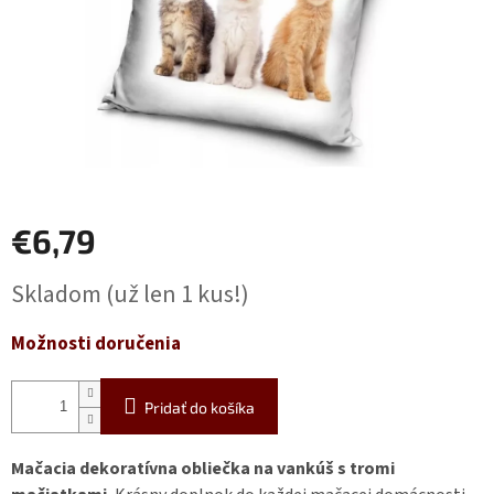
€6,79
Jednotková
Skladom
(už len 1 kus!)
cena:
Možnosti doručenia
Pridať do košíka
Mačacia dekoratívna obliečka na vankúš
s tromi