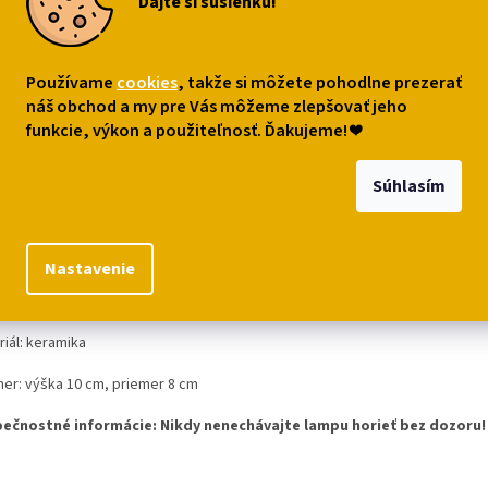
Dajte si sušienku!
99
€11,99
€25,49
o košíka
Do košíka
Do ko
Používame
cookies
, takže si môžete pohodlne prezerať
náš obchod a my pre Vás môžeme zlepšovať jeho
funkcie, výkon a použiteľnosť. Ďakujeme!
❤
s
Podobné (7)
Diskusia
Súhlasím
robný popis
Nastavenie
inálna keramická aromalampa na čajové sviečky, perfektná na vonné 
ikom od autorky Lisy Parker. V darčekovej krabičke. Prevoňajte si d
riál: keramika
mer:
výška 10 cm, priemer 8 cm
ečnostné informácie:
Nikdy nenechávajte lampu horieť bez dozoru!