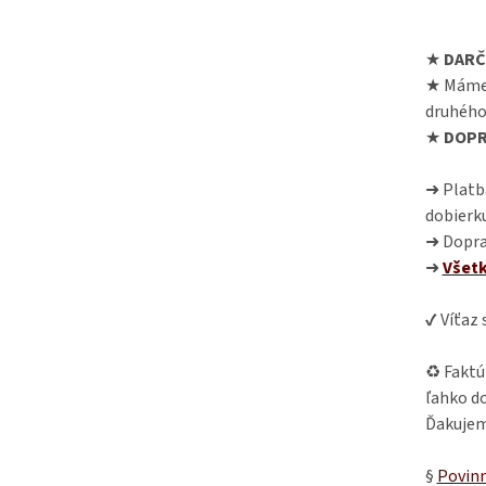
★
DARČ
★ Máme
druhého
★
DOPR
➜ Platba
dobierk
➜ Dopra
➜
Všet
✔ Víťaz
♻ Faktú
ľahko do
Ďakujem
§
Povinn