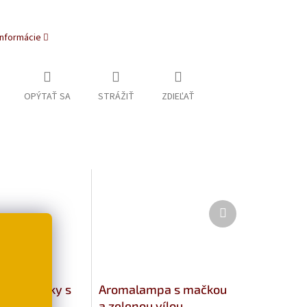
informácie
OPÝTAŤ SA
STRÁŽIŤ
ZDIEĽAŤ
Ďalší
produkt
a františky s
Aromalampa s mačkou
a zelenou vílou