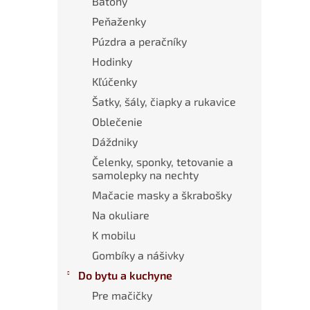
Batohy
Peňaženky
Púzdra a peračníky
Hodinky
Kľúčenky
Šatky, šály, čiapky a rukavice
Oblečenie
Dáždniky
Čelenky, sponky, tetovanie a
samolepky na nechty
Mačacie masky a škrabošky
Na okuliare
K mobilu
Gombíky a nášivky
Do bytu a kuchyne
Pre mačičky