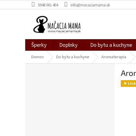
Prejsť
0948 061 404
info@macaciamama.sk
na
obsah
Šperky
Doplnky
Do bytu a kuchyne
Domov
Do bytu a kuchyne
Aromaterapia
B
Aro
o
č
★ Lice
n
ý
p
a
n
e
l