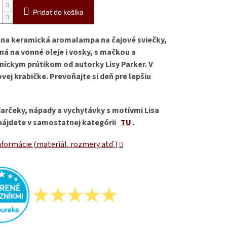
Pridať do košíka
lna keramická aromalampa na čajové sviečky,
ná na vonné oleje i vosky, s mačkou a
níckym prútikom od autorky Lisy Parker. V
vej krabičke. Prevoňajte si deň pre lepšiu
darčeky, nápady a vychytávky s motívmi Lisa
nájdete v samostatnej kategórii
TU
.
nformácie (materiál, rozmery atď.)