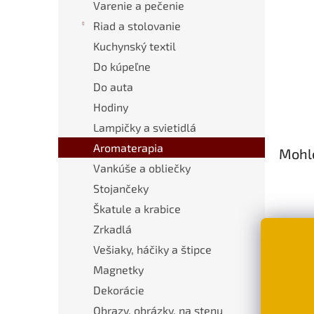
Varenie a pečenie
Riad a stolovanie
Kuchynský textil
Do kúpeľne
Do auta
Hodiny
Lampičky a svietidlá
Aromaterapia
Mohlo
Vankúše a obliečky
Stojančeky
Škatule a krabice
Zrkadlá
Vešiaky, háčiky a štipce
Magnetky
Dekorácie
Dezi
Obrazy, obrázky, na stenu
mačk