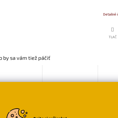
Detailné 
TLAČ
 by sa vám tiež páčiť
nfekčný sprej s
Obraz na plátne mačka
Stojan n
ou čarodejnicou
kúzelníčka
mačkou