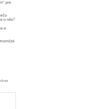
ám" pre
rečo
a o nás?
ia a
stromček
och na