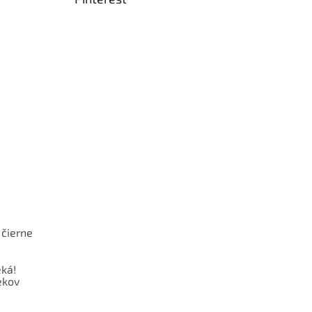
 čierne
ká!
ekov