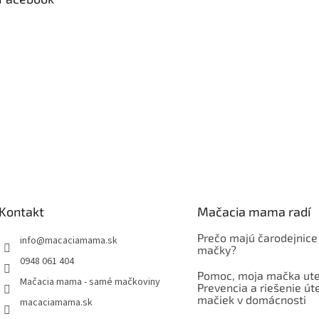
Kontakt
Mačacia mama radí
Prečo majú čarodejnice
info
@
macaciamama.sk
mačky?
0948 061 404
Pomoc, moja mačka ute
Mačacia mama - samé mačkoviny
Prevencia a riešenie út
mačiek v domácnosti
macaciamama.sk