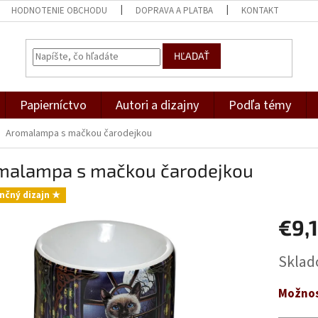
HODNOTENIE OBCHODU
DOPRAVA A PLATBA
KONTAKT
HĽADAŤ
Papierníctvo
Autori a dizajny
Podľa témy
Aromalampa s mačkou čarodejkou
malampa s mačkou čarodejkou
nčný dizajn ★
€9,
Jednotk
Skla
cena:
Možnos