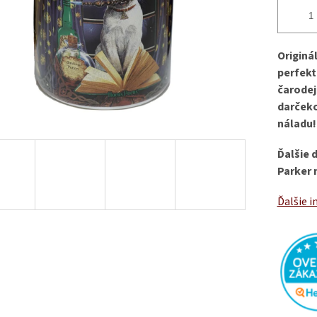
Originá
perfekt
čarodej
darčeko
náladu!
Ďalšie 
Parker 
Ďalšie i