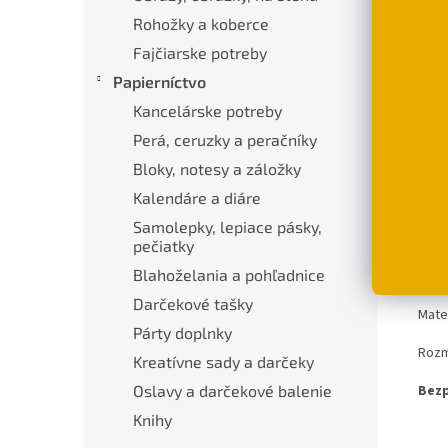
Rohožky a koberce
€3,
Fajčiarske potreby
D
Papierníctvo
Kancelárske potreby
Perá, ceruzky a peračníky
Popi
Bloky, notesy a záložky
Kalendáre a diáre
Pod
Samolepky, lepiace pásky,
pečiatky
Orig
Blahoželania a pohľadnice
prút
Darčekové tašky
Mate
Párty doplnky
Roz
Kreatívne sady a darčeky
Bezp
Oslavy a darčekové balenie
Knihy