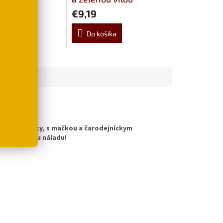
€9,19
šíka
Do košíka
oleje i vosky, s mačkou a čarodejníckym
eň pre lepšiu náladu!