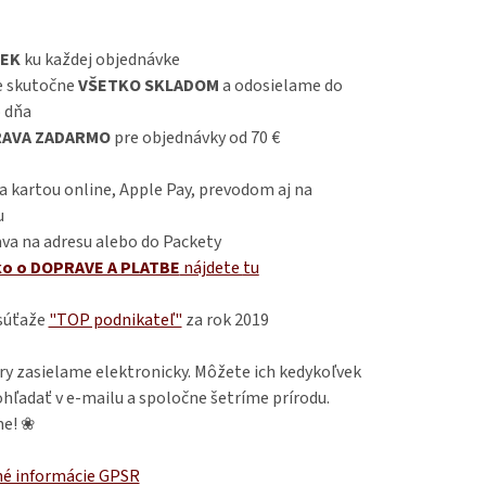
EK
ku každej objednávke
 skutočne
VŠETKO SKLADOM
a odosielame do
 dňa
AVA ZADARMO
pre objednávky od 70 €
 kartou online, Apple Pay, prevodom aj na
u
va na adresu alebo do Packety
ko o DOPRAVE A PLATBE
nájdete
tu
 súťaže
"TOP podnikateľ"
za rok 2019
ry zasielame elektronicky. Môžete ich kedykoľvek
hľadať v e-mailu a spoločne šetríme prírodu.
e! ❀
é informácie GPSR