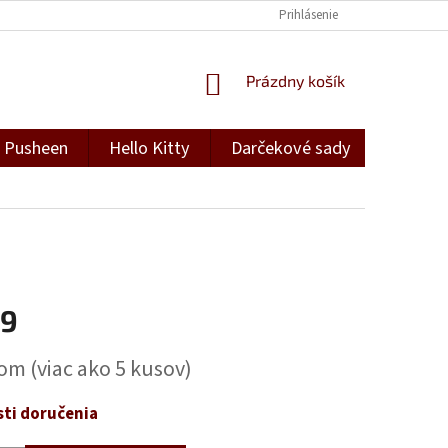
Prihlásenie
NÁKUPNÝ
Prázdny košík
KOŠÍK
Pusheen
Hello Kitty
Darčekové sady
Darček
19
ová
dom
(viac ako 5 kusov)
ti doručenia