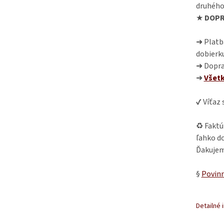
druhého
★
DOPR
➜ Platba
dobierk
➜ Dopra
➜
Všet
✔ Víťaz
♻ Faktú
ľahko do
Ďakujem
§
Povinn
Detailné 