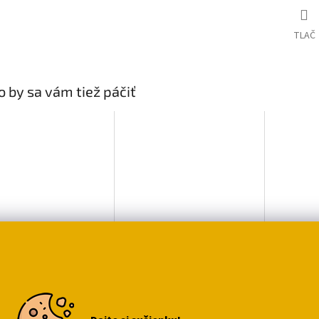
TLAČ
 by sa vám tiež páčiť
mický svietnik so
Baterka s mačičkou
Svietni
cou mačkou
Hello Kitty
49
€10,59
€5,69
o košíka
Do košíka
Do ko