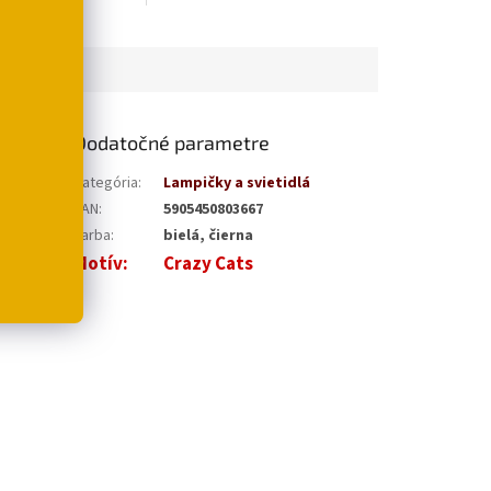
Dodatočné parametre
i
pre
Kategória
:
Lampičky a svietidlá
nú
EAN
:
5905450803667
Farba
:
bielá, čierna
Motív
:
Crazy Cats