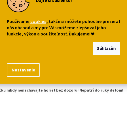
Dajte si sušienku!
s
Podobné (8)
Diskusia
Používame
cookies
, takže si môžete pohodlne prezerať
náš obchod a my pre Vás môžeme zlepšovať jeho
funkcie, výkon a použiteľnosť. Ďakujeme!
❤
robný popis
á sviečka v krásnej darčekovej krabičke
,
so zamilovanými mačičkam
Súhlasím
nalú romantickú atmosféru. Parádny mačací darček pre romanticky založe
vníčku mačiek.
iál: vosk a papier
Nastavenie
er: 7 x 9 cm
čku nikdy nenechávajte horieť bez dozoru! Nepatrí do ruky deťom!