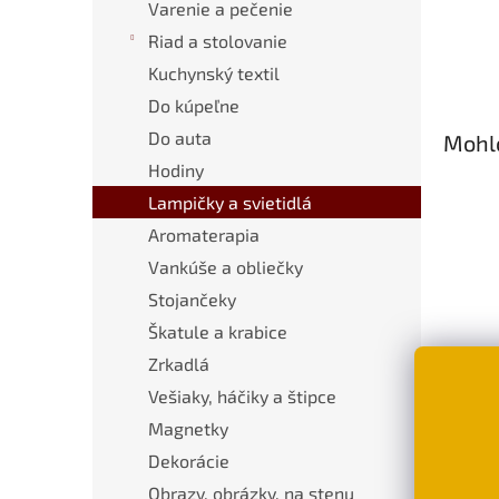
Varenie a pečenie
Riad a stolovanie
Kuchynský textil
Do kúpeľne
Do auta
Mohlo
Hodiny
Lampičky a svietidlá
Aromaterapia
Vankúše a obliečky
Stojančeky
Škatule a krabice
Zrkadlá
Kera
spia
Vešiaky, háčiky a štipce
€8,
Magnetky
Dekorácie
D
Obrazy, obrázky, na stenu