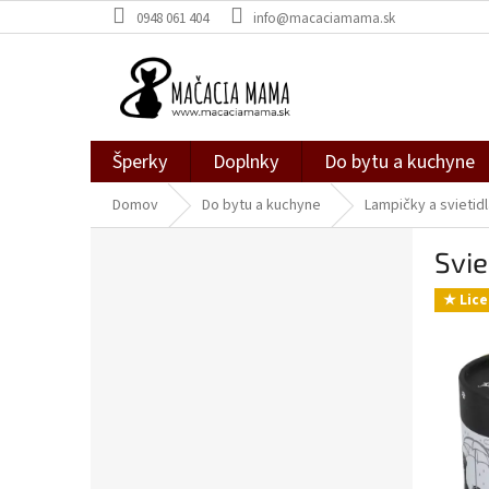
Prejsť
0948 061 404
info@macaciamama.sk
na
obsah
Šperky
Doplnky
Do bytu a kuchyne
Domov
Do bytu a kuchyne
Lampičky a svietidl
B
Svi
o
č
★ Lice
n
ý
p
a
n
e
l