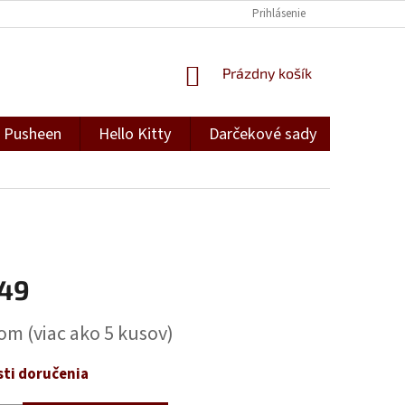
Prihlásenie
NÁKUPNÝ
Prázdny košík
KOŠÍK
Pusheen
Hello Kitty
Darčekové sady
Darček
,49
ová
dom
(viac ako 5 kusov)
ti doručenia