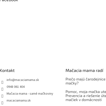
Kontakt
Mačacia mama radí
Prečo majú čarodejnice
info
@
macaciamama.sk
mačky?
0948 061 404
Pomoc, moja mačka ute
Mačacia mama - samé mačkoviny
Prevencia a riešenie út
mačiek v domácnosti
macaciamama.sk