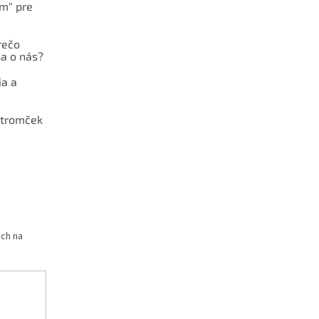
ám" pre
rečo
a o nás?
ia a
stromček
och na