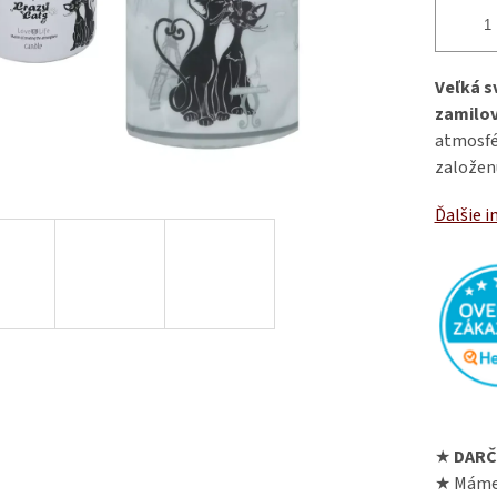
Veľká s
zamilo
atmosfé
založen
Ďalšie i
★
DARČ
★ Máme