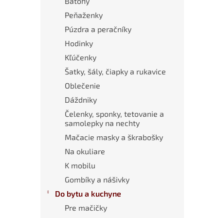
Batohy
Peňaženky
Púzdra a peračníky
Hodinky
Kľúčenky
Šatky, šály, čiapky a rukavice
Oblečenie
Dáždniky
Čelenky, sponky, tetovanie a
samolepky na nechty
Mačacie masky a škrabošky
Na okuliare
K mobilu
Gombíky a nášivky
Do bytu a kuchyne
Pre mačičky