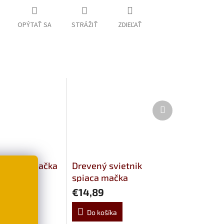
OPÝTAŤ SA
STRÁŽIŤ
ZDIEĽAŤ
Ďalší
produkt
k čierna mačka
Drevený svietnik
spiaca mačka
€14,89
šíka
Do košíka