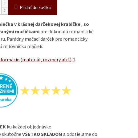
Pridať do košíka
viečka v krásnej darčekovej krabičke
,
so
vanými mačičkami
pre dokonalú romantickú
ru. Parádny mačací darček pre romanticky
ú milovníčku mačiek.
nformácie (materiál, rozmery atď.)
EK
ku každej objednávke
 skutočne
VŠETKO SKLADOM
a odosielame do