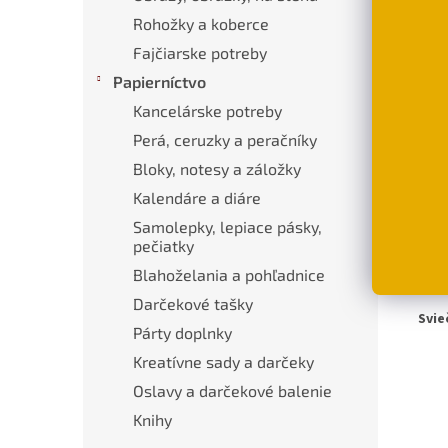
Rohožky a koberce
Fajčiarske potreby
Popi
Papierníctvo
Kancelárske potreby
Pod
Perá, ceruzky a peračníky
Veľk
Bloky, notesy a záložky
doko
Kalendáre a diáre
milo
Samolepky, lepiace pásky,
Mater
pečiatky
Blahoželania a pohľadnice
Rozm
Darčekové tašky
Svie
Párty doplnky
Kreatívne sady a darčeky
Oslavy a darčekové balenie
Knihy