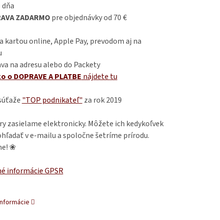
 dňa
AVA ZADARMO
pre objednávky od 70 €
 kartou online, Apple Pay, prevodom aj na
u
va na adresu alebo do Packety
ko o DOPRAVE A PLATBE
nájdete
tu
 súťaže
"TOP podnikateľ"
za rok 2019
ry zasielame elektronicky. Môžete ich kedykoľvek
hľadať v e-mailu a spoločne šetríme prírodu.
e! ❀
é informácie GPSR
informácie