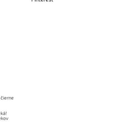
 čierne
ká!
ekov