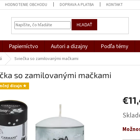
HODNOTENIE OBCHODU
DOPRAVA A PLATBA
KONTAKT
HĽADAŤ
Papierníctvo
Autori a dizajny
Podľa témy
á
Sviečka so zamilovanými mačkami
ečka so zamilovanými mačkami
nčný dizajn ★
€11
Jednotk
Skla
cena:
Možnos