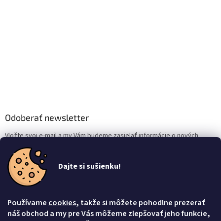
Odoberať newsletter
Vložte svoj e-mail a my Vám budeme zasielať informácie o nových
produktoch na našom e-shope.
Dajte si sušienku!
Email
Vložením e-mailu súhlasíte s
podmienkami ochrany osobných údajov
Používame
cookies
, takže si môžete pohodlne prezerať
Prihlásiť sa
náš obchod a my pre Vás môžeme zlepšovať jeho funkcie,