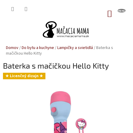
Prejsť
na
NÁKUP
obsah
KOŠÍK
Domov
/
Do bytu a kuchyne
/
Lampičky a svietidlá
/
Baterka s
mačičkou Hello Kitty
Baterka s mačičkou Hello Kitty
★ Licenčný dizajn ★