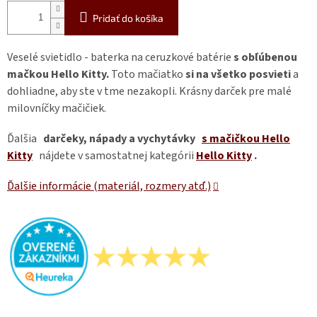
Pridať do košíka
Veselé svietidlo - baterka na ceruzkové batérie
s obľúbenou
mačkou Hello Kitty.
Toto mačiatko
si na všetko posvieti
a
dohliadne, aby ste v tme nezakopli. Krásny darček pre malé
milovníčky mačičiek.
Ďalšia
darčeky, nápady a vychytávky
s mačičkou Hello
Kitty
nájdete v samostatnej kategórii
Hello Kitty
.
Ďalšie informácie (materiál, rozmery atď.)