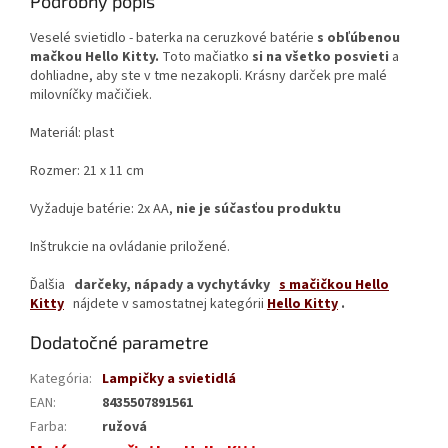
Podrobný popis
Veselé svietidlo - baterka na ceruzkové batérie
s obľúbenou
mačkou Hello Kitty.
Toto mačiatko
si na všetko posvieti
a
dohliadne, aby ste v tme nezakopli. Krásny darček pre malé
milovníčky mačičiek.
Materiál: plast
Rozmer:
21 x 11 cm
Vyžaduje batérie: 2x AA,
nie je súčasťou produktu
Inštrukcie na ovládanie priložené.
Ďalšia
darčeky, nápady a vychytávky
s mačičkou Hello
Kitty
nájdete v samostatnej kategórii
Hello Kitty
.
Dodatočné parametre
Kategória
:
Lampičky a svietidlá
EAN
:
8435507891561
Farba
:
ružová