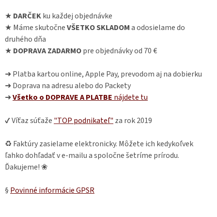
★
DARČEK
ku každej objednávke
★ Máme skutočne
VŠETKO SKLADOM
a odosielame do
druhého dňa
★
DOPRAVA ZADARMO
pre objednávky od 70 €
➜ Platba kartou online, Apple Pay, prevodom aj na dobierku
➜ Doprava na adresu alebo do Packety
➜
Všetko o DOPRAVE A PLATBE
nájdete
tu
✔ Víťaz súťaže
"TOP podnikateľ"
za rok 2019
♻ Faktúry zasielame elektronicky. Môžete ich kedykoľvek
ľahko dohľadať v e-mailu a spoločne šetríme prírodu.
Ďakujeme! ❀
§
Povinné informácie GPSR