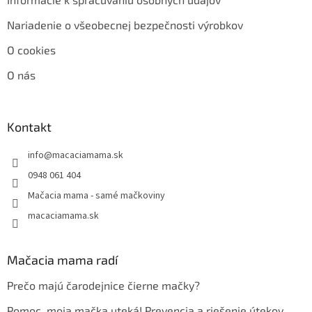
Nariadenie o všeobecnej bezpečnosti výrobkov
O cookies
O nás
Kontakt
info
@
macaciamama.sk
0948 061 404
Mačacia mama - samé mačkoviny
macaciamama.sk
Mačacia mama radí
Prečo majú čarodejnice čierne mačky?
Pomoc, moja mačka uteká! Prevencia a riešenie útekov