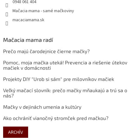
0948 061 404
Mačacia mama - samé mačkoviny
macaciamama.sk
Mačacia mama radí
Prečo majú čarodejnice čierne mačky?
Pomoc, moja mačka uteká! Prevencia a riešenie útekov
mačiek v domácnosti
Projekty DIY "Urob si sám" pre milovníkov mačiek
Veľký mačací slovník: prečo mačky mňaukajú a trú sa o
nás?
Mačky v dejinách umenia a kultúry
Ako ochrániť vianočný stromček pred mačkou?
ARCHÍV