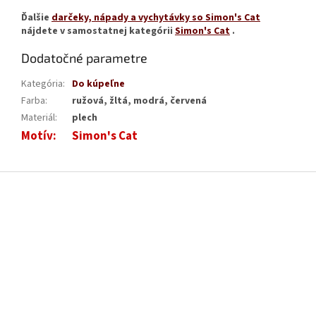
Ďalšie
darčeky, nápady a vychytávky so Simon's Cat
nájdete v samostatnej kategórii
Simon's Cat
.
Dodatočné parametre
Kategória
:
Do kúpeľne
Farba
:
ružová, žltá, modrá, červená
Materiál
:
plech
Motív
:
Simon's Cat
Z
á
p
ä
t
i
e