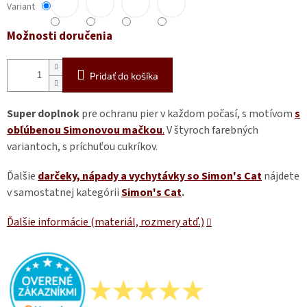
Variant
Možnosti doručenia
Pridať do košíka
Super doplnok
pre ochranu pier v každom počasí, s motívom
s
obľúbenou Simonovou mačkou
.
V štyroch farebných
variantoch, s príchuťou cukríkov.
Ďalšie
darčeky, nápady a vychytávky so Simon's Cat
nájdete
v samostatnej kategórii
Simon's Cat
.
Ďalšie informácie (materiál, rozmery atď.)