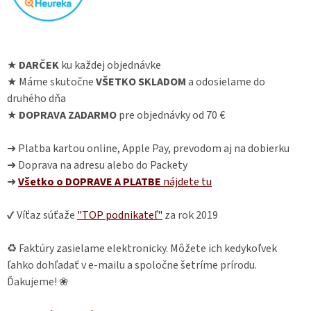
★
DARČEK
ku každej objednávke
★ Máme skutočne
VŠETKO SKLADOM
a odosielame do
druhého dňa
★
DOPRAVA ZADARMO
pre objednávky od 70 €
➜ Platba kartou online, Apple Pay, prevodom aj na dobierku
➜ Doprava na adresu alebo do Packety
➜
Všetko o DOPRAVE A PLATBE
nájdete
tu
✔ Víťaz súťaže
"TOP podnikateľ"
za rok 2019
♻ Faktúry zasielame elektronicky. Môžete ich kedykoľvek
ľahko dohľadať v e-mailu a spoločne šetríme prírodu.
Ďakujeme! ❀