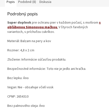
Popis
Podobné (8)
Diskusia
Podrobný popis
Super doplnok
pre ochranu pier v každom počasí, s motívom
s
obľúbenou Simonovou mačkou
.
V štyroch farebných
variantoch, s príchuťou cukríkov.
Materiál: Balzam na pery a kov
Rozmer: 4,8 x 2 cm
Zloženie: Informácie súčasťou produktu.
Bezpečnostné informácie: Toto nie je jedlo ani hračka.
Bez lepku: Áno
Vegan: Nie - obsahuje včelí vosk
CPNP: 2654310
Bez palmového oleja: Áno