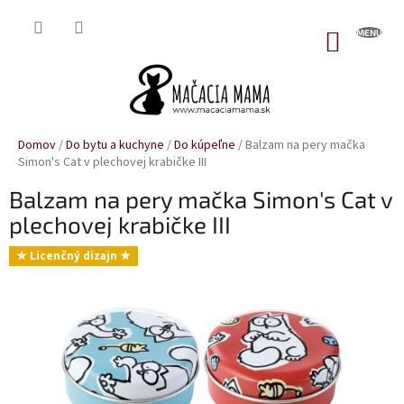
Prejsť
na
NÁKUP
obsah
KOŠÍK
Domov
/
Do bytu a kuchyne
/
Do kúpeľne
/
Balzam na pery mačka
Simon's Cat v plechovej krabičke III
Balzam na pery mačka Simon's Cat v
plechovej krabičke III
★ Licenčný dizajn ★