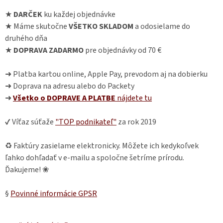
★
DARČEK
ku každej objednávke
★ Máme skutočne
VŠETKO SKLADOM
a odosielame do
druhého dňa
★
DOPRAVA ZADARMO
pre objednávky od 70 €
➜ Platba kartou online, Apple Pay, prevodom aj na dobierku
➜ Doprava na adresu alebo do Packety
➜
Všetko o DOPRAVE A PLATBE
nájdete
tu
✔ Víťaz súťaže
"TOP podnikateľ"
za rok 2019
♻ Faktúry zasielame elektronicky. Môžete ich kedykoľvek
ľahko dohľadať v e-mailu a spoločne šetríme prírodu.
Ďakujeme! ❀
§
Povinné informácie GPSR