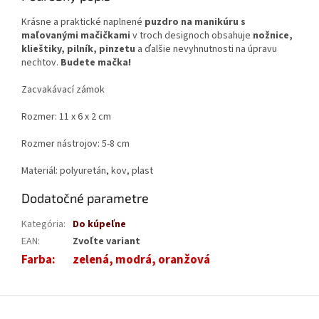
Krásne a praktické naplnené
puzdro na manikúru s
maľovanými mačičkami
v troch designoch obsahuje
nožnice,
klieštiky, pilník, pinzetu
a ďalšie nevyhnutnosti na úpravu
nechtov.
Budete mačka!
Zacvakávací zámok
Rozmer: 11 x 6 x 2 cm
Rozmer nástrojov: 5-8 cm
Materiál: polyuretán, kov, plast
Dodatočné parametre
Kategória
:
Do kúpeľne
EAN
:
Zvoľte variant
Farba
:
zelená, modrá, oranžová
Z
á