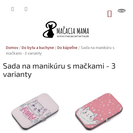
Prejsť
na
NÁKUP
obsah
KOŠÍK
Domov
/
Do bytu a kuchyne
/
Do kúpeľne
/
Sada na manikúru s
mačkami - 3 varianty
Sada na manikúru s mačkami - 3
varianty