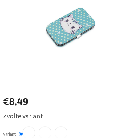
€8,49
Jednotková
Zvoľte variant
cena:
Variant