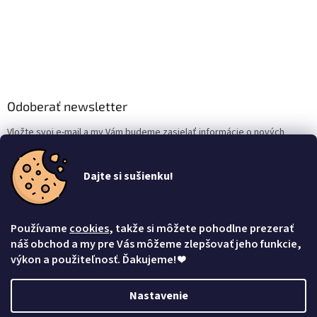
Odoberať newsletter
Vložte svoj e-mail a my Vám budeme zasielať informácie o nových
produktoch na našom e-shope.
Dajte si sušienku!
Email
Vložením e-mailu súhlasíte s
podmienkami ochrany osobných údajov
Používame
cookies
, takže si môžete pohodlne prezerať
Prihlásiť sa
náš obchod a my pre Vás môžeme zlepšovať jeho funkcie,
výkon a použiteľnosť. Ďakujeme!
❤
Nastavenie
Vytvoril Shoptet