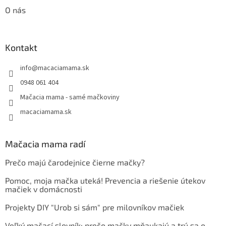
O nás
Kontakt
info
@
macaciamama.sk
0948 061 404
Mačacia mama - samé mačkoviny
macaciamama.sk
Mačacia mama radí
Prečo majú čarodejnice čierne mačky?
Pomoc, moja mačka uteká! Prevencia a riešenie útekov
mačiek v domácnosti
Projekty DIY "Urob si sám" pre milovníkov mačiek
Veľký mačací slovník: prečo mačky mňaukajú a trú sa o