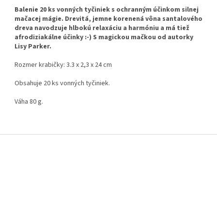
Balenie 20 ks vonných tyčiniek s ochranným účinkom silnej
mačacej mágie. Drevitá, jemne korenená vôna santalového
dreva navodzuje hlbokú relaxáciu a harmóniu a má tiež
afrodiziakálne účinky :-) S magickou mačkou od autorky
Lisy Parker.
Rozmer krabičky:
3.3 x 2,3 x 24 cm
Obsahuje 20 ks vonných tyčiniek.
Váha 80 g.
Z
á
p
ä
t
i
e