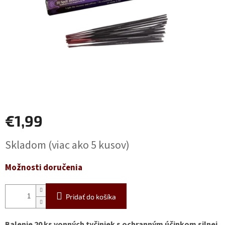
€1,99
Jednotková
Skladom
(viac ako 5 kusov)
cena:
Možnosti doručenia
Pridať do košíka
Balenie 20 ks vonných tyčiniek s ochranným účinkom silnej