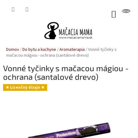
Prejsť
na
NÁKUP
obsah
KOŠÍK
Domov
/
Do bytu a kuchyne
/
Aromaterapia
/
Vonné tyčinky s
mačacou mágiou - ochrana (santalové drevo)
Vonné tyčinky s mačacou mágiou -
ochrana (santalové drevo)
★ Licenčný dizajn ★