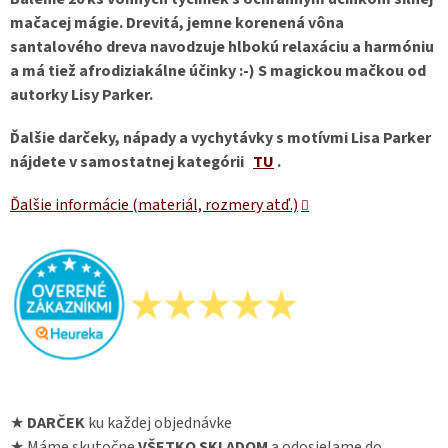
mačacej mágie. Drevitá, jemne korenená vôna
santalového dreva navodzuje hlbokú relaxáciu a harmóniu
a má tiež afrodiziakálne účinky :-) S magickou mačkou od
autorky Lisy Parker.
Ďalšie darčeky, nápady a vychytávky s motívmi Lisa Parker
nájdete v samostatnej kategórii
TU
.
Ďalšie informácie (materiál, rozmery atď.)
★
DARČEK
ku každej objednávke
★ Máme skutočne
VŠETKO SKLADOM
a odosielame do