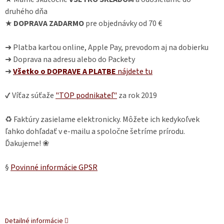
druhého dňa
★
DOPRAVA ZADARMO
pre objednávky od 70 €
➜ Platba kartou online, Apple Pay, prevodom aj na dobierku
➜ Doprava na adresu alebo do Packety
➜
Všetko o DOPRAVE A PLATBE
nájdete
tu
✔ Víťaz súťaže
"TOP podnikateľ"
za rok 2019
♻ Faktúry zasielame elektronicky. Môžete ich kedykoľvek
ľahko dohľadať v e-mailu a spoločne šetríme prírodu.
Ďakujeme! ❀
§
Povinné informácie GPSR
Detailné informácie