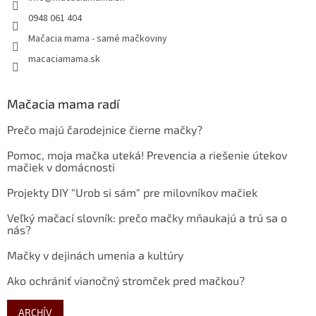
0948 061 404
Mačacia mama - samé mačkoviny
macaciamama.sk
Mačacia mama radí
Prečo majú čarodejnice čierne mačky?
Pomoc, moja mačka uteká! Prevencia a riešenie útekov
mačiek v domácnosti
Projekty DIY "Urob si sám" pre milovníkov mačiek
Veľký mačací slovník: prečo mačky mňaukajú a trú sa o
nás?
Mačky v dejinách umenia a kultúry
Ako ochrániť vianočný stromček pred mačkou?
ARCHÍV