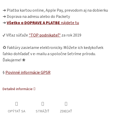
➜ Platba kartou online, Apple Pay, prevodom aj na dobierku
➜ Doprava na adresu alebo do Packety
➜
Všetko o DOPRAVE A PLATBE
nájdete
tu
✔ Víťaz súťaže
"TOP podnikateľ"
za rok 2019
♻ Faktúry zasielame elektronicky. Môžete ich kedykoľvek
ľahko dohľadať v e-mailu a spoločne šetríme prírodu.
Ďakujeme! ❀
§
Povinné informácie GPSR
Detailné informácie
OPÝTAŤ SA
STRÁŽIŤ
ZDIEĽAŤ