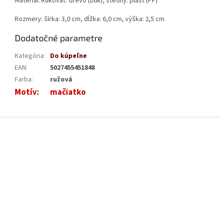
Materiál: Rukoväť: drevo (buk); štetiny: plast (PP)
Rozmery: šírka: 3,0 cm, dĺžka: 6,0 cm, výška: 2,5 cm
Dodatočné parametre
Kategória
:
Do kúpeľne
EAN
:
5027455451848
Farba
:
ružová
Motív
:
mačiatko
Z
á
p
ä
t
i
e