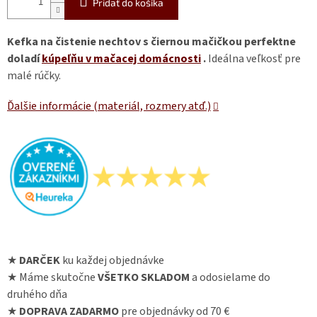
Pridať do košíka
Kefka na čistenie nechtov s čiernou mačičkou perfektne
doladí
kúpeľňu v mačacej domácnosti
.
Ideálna veľkosť pre
malé rúčky.
Ďalšie informácie (materiál, rozmery atď.)
★
DARČEK
ku každej objednávke
★ Máme skutočne
VŠETKO SKLADOM
a odosielame do
druhého dňa
★
DOPRAVA ZADARMO
pre objednávky od 70 €