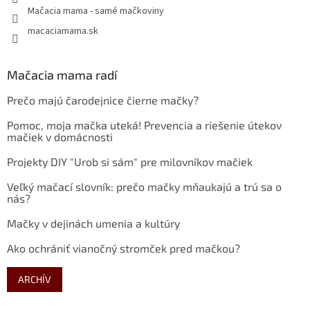
Mačacia mama - samé mačkoviny
macaciamama.sk
Mačacia mama radí
Prečo majú čarodejnice čierne mačky?
Pomoc, moja mačka uteká! Prevencia a riešenie útekov
mačiek v domácnosti
Projekty DIY "Urob si sám" pre milovníkov mačiek
Veľký mačací slovník: prečo mačky mňaukajú a trú sa o
nás?
Mačky v dejinách umenia a kultúry
Ako ochrániť vianočný stromček pred mačkou?
ARCHÍV