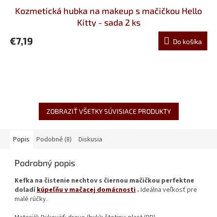
Kozmetická hubka na makeup s mačičkou Hello
Kitty - sada 2 ks
€7,19
Do košíka
ZOBRAZIŤ VŠETKY SÚVISIACE PRODUKTY
Popis
Podobné (8)
Diskusia
Podrobný popis
Kefka na čistenie nechtov s čiernou mačičkou perfektne
doladí
kúpeľňu v mačacej domácnosti
.
Ideálna veľkosť pre
malé rúčky.