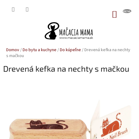
Prejsť
na
NÁKUP
obsah
KOŠÍK
Domov
/
Do bytu a kuchyne
/
Do kúpeľne
/
Drevená kefka na nechty
s mačkou
Drevená kefka na nechty s mačkou