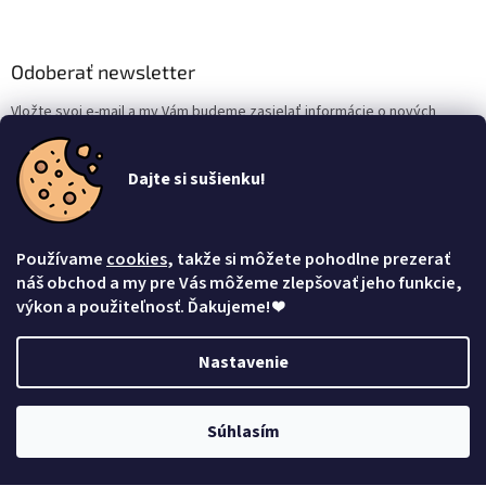
Odoberať newsletter
Vložte svoj e-mail a my Vám budeme zasielať informácie o nových
produktoch na našom e-shope.
Dajte si sušienku!
Email
Vložením e-mailu súhlasíte s
podmienkami ochrany osobných údajov
Používame
cookies
, takže si môžete pohodlne prezerať
Prihlásiť sa
náš obchod a my pre Vás môžeme zlepšovať jeho funkcie,
výkon a použiteľnosť. Ďakujeme!
❤
Nastavenie
Vytvoril Shoptet
Súhlasím
Copyright 2026
Mačacia mama
. Všetky práva vyhradené.