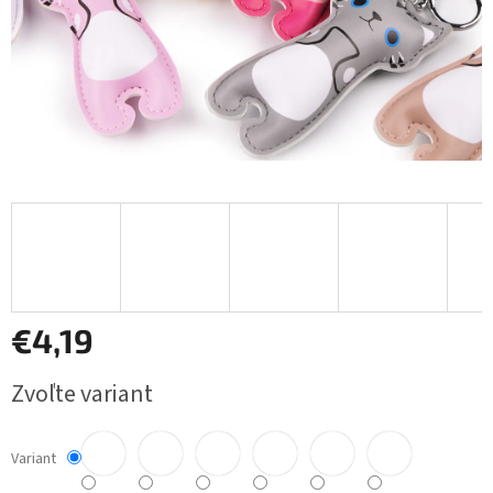
€4,19
Jednotková
Zvoľte variant
cena:
Variant