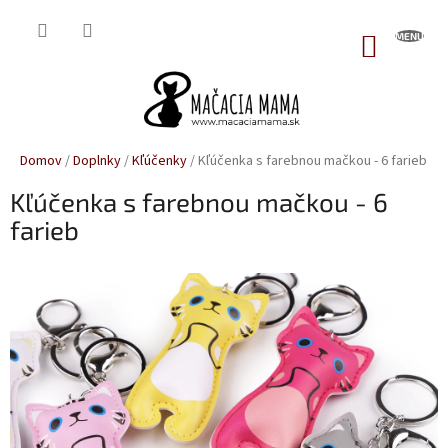
Prejsť
na
NÁKUP
obsah
KOŠÍK
Domov
/
Doplnky
/
Kľúčenky
/
Kľúčenka s farebnou mačkou - 6 farieb
Kľúčenka s farebnou mačkou - 6
farieb