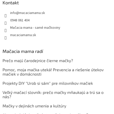
Kontakt
info
@
macaciamama.sk
0948 061 404
Mačacia mama - samé mačkoviny
macaciamama.sk
Mačacia mama radí
Prečo majú čarodejnice čierne mačky?
Pomoc, moja mačka uteká! Prevencia a riešenie útekov
mačiek v domácnosti
Projekty DIY "Urob si sám" pre milovníkov mačiek
Veľký mačací slovník: prečo mačky mňaukajú a trú sa o
nás?
Mačky v dejinách umenia a kultúry