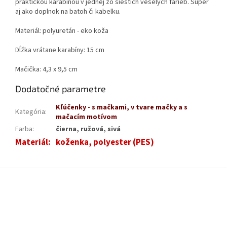
praktickou karabínou v jednej zo šiestich veselých farieb. Super
aj ako doplnok na batoh či kabelku.
Materiál: polyuretán - eko koža
Dĺžka vrátane karabíny: 15 cm
Mačička: 4,3 x 9,5 cm
Dodatočné parametre
Kľúčenky - s mačkami, v tvare mačky a s
Kategória
:
mačacím motívom
Farba
:
čierna, ružová, sivá
Materiál
:
koženka, polyester (PES)
Z
á
p
ä
t