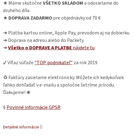
★ Máme skutočne
VŠETKO SKLADOM
a odosielame do
druhého dňa
★
DOPRAVA ZADARMO
pre objednávky od 70 €
➜ Platba kartou online, Apple Pay, prevodom aj na dobierku
➜ Doprava na adresu alebo do Packety
➜
Všetko o DOPRAVE A PLATBE
nájdete
tu
✔ Víťaz súťaže
"TOP podnikateľ"
za rok 2019
♻ Faktúry zasielame elektronicky. Môžete ich kedykoľvek
ľahko dohľadať v e-mailu a spoločne šetríme prírodu.
Ďakujeme! ❀
§
Povinné informácie GPSR
Detailné informácie