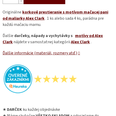
Originálne
korkové prestieranie s motívom mačacej pani
od maliarky Alex Clark
. 1 ks alebo sada 4 ks, parádna pre
každú mačaciu mamu.
Ďalšie
darčeky, nápady a vychytávky s
motívy od Alex
Clark
nájdete v samostatnej kategórii
Alex Clark
.
Ďalšie informácie (materiál, rozmery atď.)
★
DARČEK
ku každej objednávke
★ Máme skutočne
VŠETKO SKLADOM
a odosielame do