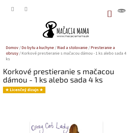
Prejsť
na
NÁKUP
obsah
KOŠÍK
Domov
/
Do bytu a kuchyne
/
Riad a stolovanie
/
Presteranie a
obrusy
/
Korkové prestieranie s mačacou dámou - 1 ks alebo sada 4
ks
Korkové prestieranie s mačacou
dámou - 1 ks alebo sada 4 ks
★ Licenčný dizajn ★