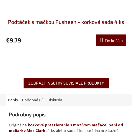
Podtáček s mačkou Pusheen - korková sada 4 ks
€9,79
Do košíka
ZOBRAZIŤ VŠETKY SÚVISIACE PRODUKTY
Popis
Podobné (3)
Diskusia
Podrobný popis
Originálne
korkové prestieranie s motívom mačacej pani
od
maliarky Alex Clark
. 1 ks alebo sada 4 ks, parádna pre každú