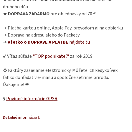
druhého dňa
★
DOPRAVA ZADARMO
pre objednávky od 70 €
➜ Platba kartou online, Apple Pay, prevodom aj na dobierku
➜ Doprava na adresu alebo do Packety
➜
Všetko o DOPRAVE A PLATBE
nájdete
tu
✔ Víťaz súťaže
"TOP podnikateľ"
za rok 2019
♻ Faktúry zasielame elektronicky. Môžete ich kedykoľvek
ľahko dohľadať v e-mailu a spoločne šetríme prírodu.
Ďakujeme! ❀
§
Povinné informácie GPSR
Detailné informácie