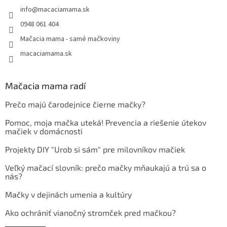
info
@
macaciamama.sk
0948 061 404
Mačacia mama - samé mačkoviny
macaciamama.sk
Mačacia mama radí
Prečo majú čarodejnice čierne mačky?
Pomoc, moja mačka uteká! Prevencia a riešenie útekov
mačiek v domácnosti
Projekty DIY "Urob si sám" pre milovníkov mačiek
Veľký mačací slovník: prečo mačky mňaukajú a trú sa o
nás?
Mačky v dejinách umenia a kultúry
Ako ochrániť vianočný stromček pred mačkou?