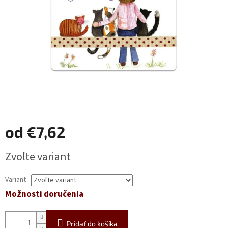
od
€7,62
Jednotková
Zvoľte variant
cena:
Variant
Možnosti doručenia
Pridať do košíka