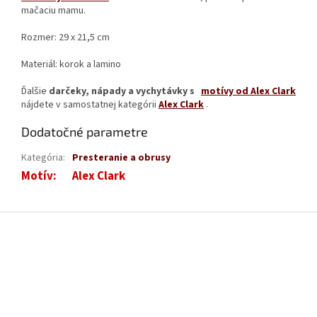
mačaciu mamu.
Rozmer: 29 x 21,5 cm
Materiál: korok a lamino
Ďalšie
darčeky, nápady a vychytávky s
motívy od Alex Clark
nájdete v samostatnej kategórii
Alex Clark
.
Dodatočné parametre
Kategória
:
Presteranie a obrusy
Motív
:
Alex Clark
Z
á
p
ä
t
i
e