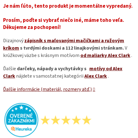
Je nám ľúto, tento produkt je momentálne vypredaný.
Prosím, poďte si vybrať niečo iné, máme toho veľa.
Děkujeme za pochopení!
Dizajnový
zápisník s maľovanými mačičkami a ružovým
kríkom
s tvrdými doskami a 112 linajkovými stránkam.
V
krúžkovej väzbe s krásnym motívom
od maliarky Alex Clark
.
Ďalšie
darčeky, nápady a vychytávky s
motívy od Alex
Clark
nájdete v samostatnej kategórii
Alex Clark
.
Ďalšie informácie (materiál, rozmery atď.)