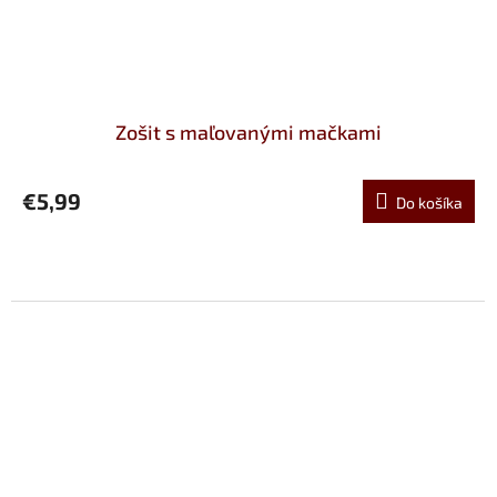
Zošit s maľovanými mačkami
€5,99
Do košíka