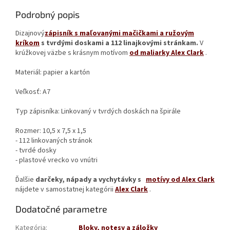
Podrobný popis
Dizajnový
zápisník s maľovanými mačičkami a ružovým
kríkom
s tvrdými doskami a 112 linajkovými stránkam.
V
krúžkovej väzbe s krásnym motívom
od maliarky Alex Clark
.
Materiál: papier a kartón
Veľkosť: A7
Typ zápisníka: Linkovaný v tvrdých doskách na špirále
Rozmer: 10,5 x 7,5 x 1,5
- 112 linkovaných stránok
- tvrdé dosky
- plastové vrecko vo vnútri
Ďalšie
darčeky, nápady a vychytávky s
motívy od Alex Clark
nájdete v samostatnej kategórii
Alex Clark
.
Dodatočné parametre
Kategória
:
Bloky, notesy a záložky