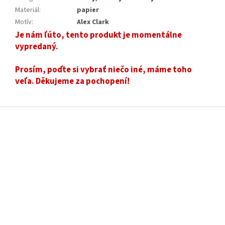
Materiál
:
papier
Motív
:
Alex Clark
Je nám ľúto, tento produkt je momentálne
vypredaný.
Prosím, poďte si vybrať niečo iné, máme toho
veľa. Děkujeme za pochopení!
Z
á
p
ä
t
i
e