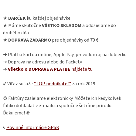
★
DARČEK
ku každej objednávke
★ Máme skutočne
VŠETKO SKLADOM
a odosielame do
druhého dňa
★
DOPRAVA ZADARMO
pre objednávky od 70 €
➜ Platba kartou online, Apple Pay, prevodom aj na dobierku
➜ Doprava na adresu alebo do Packety
➜
Všetko o DOPRAVE A PLATBE
nájdete
tu
✔ Víťaz súťaže
"TOP podnikateľ"
za rok 2019
♻ Faktúry zasielame elektronicky. Môžete ich kedykoľvek
ľahko dohľadať v e-mailu a spoločne šetríme prírodu.
Ďakujeme! ❀
§
Povinné informácie GPSR