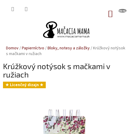
Prejsť
na
NÁKUP
obsah
KOŠÍK
Domov
/
Papierníctvo
/
Bloky, notesy a záložky
/
Krúžkový notýsok
s mačkami v ružiach
Krúžkový notýsok s mačkami v
ružiach
★ Licenčný dizajn ★