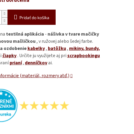
ti doručenia
Pridať do košíka
lna
textilná aplikácia
-
nášivka v tvare mačičky
novou mašličkou
, v ružovej alebo šedej farbe.
a ozdobenie
kabelky
,
batôžku
,
mikiny, bundy,
i
čiapky
. Určite ju využijete aj pri
scrapbookingu
áraní
prianí
,
denníčkov
ai.
nformácie (materiál, rozmery atď.)