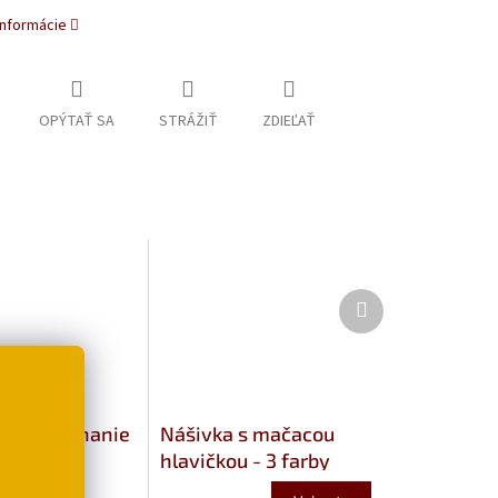
informácie
OPÝTAŤ SA
STRÁŽIŤ
ZDIEĽAŤ
Ďalší
produkt
cké zapínanie
Nášivka s mačacou
 mačky
hlavičkou - 3 farby