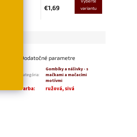
Vyberte
€1,69
variantu
šíka
Dodatočné parametre
čkou
, v
Gombíky a nášivky - s
 bundy,
Kategória
:
mačkami a mačacími
,
motívmi
Farba
:
ružová, sivá