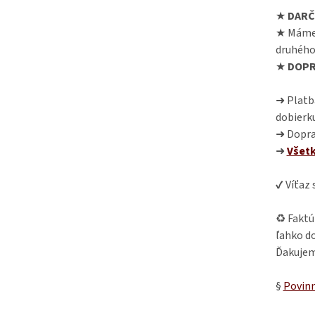
★
DARČ
★ Máme
druhého
★
DOPR
➜ Platba
dobierk
➜ Dopra
➜
Všet
✔ Víťaz
♻ Faktú
ľahko do
Ďakujem
§
Povinn