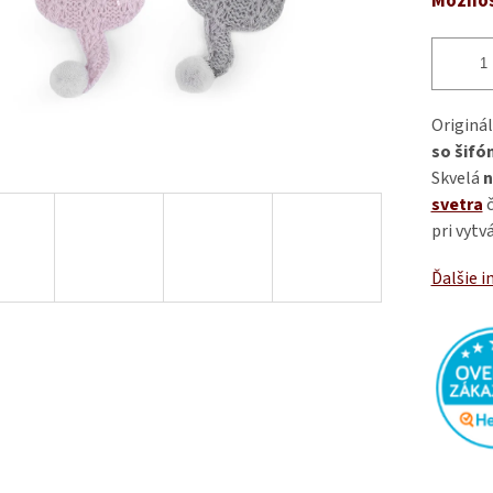
Možnos
Originá
so šifó
Skvelá
n
svetra
č
pri vytv
Ďalšie i