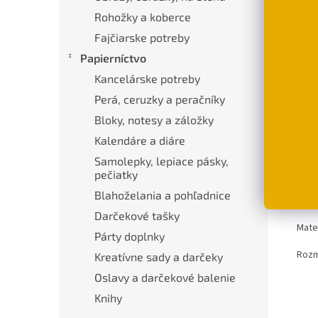
Rohožky a koberce
D
Fajčiarske potreby
Papierníctvo
Kancelárske potreby
Popi
Perá, ceruzky a peračníky
Bloky, notesy a záložky
Pod
Kalendáre a diáre
Orig
Samolepky, lepiace pásky,
ružo
pečiatky
svet
Blahoželania a pohľadnice
den
Darčekové tašky
Mater
Párty doplnky
Rozm
Kreatívne sady a darčeky
Oslavy a darčekové balenie
Knihy