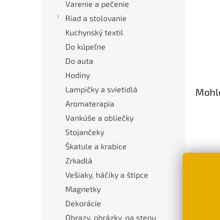
Varenie a pečenie
Riad a stolovanie
Kuchynský textil
Do kúpeľne
Do auta
Hodiny
Lampičky a svietidlá
Mohlo
Aromaterapia
Vankúše a obliečky
Stojančeky
Škatule a krabice
Zrkadlá
Vešiaky, háčiky a štipce
Magnetky
Náši
vrec
Dekorácie
€1,
Obrazy, obrázky, na stenu