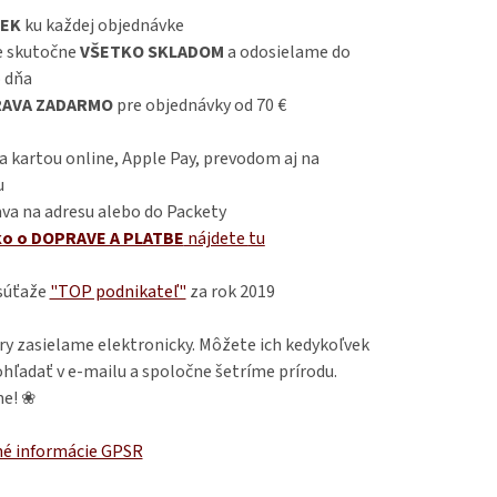
EK
ku každej objednávke
 skutočne
VŠETKO SKLADOM
a odosielame do
 dňa
AVA ZADARMO
pre objednávky od 70 €
 kartou online, Apple Pay, prevodom aj na
u
va na adresu alebo do Packety
ko o DOPRAVE A PLATBE
nájdete
tu
 súťaže
"TOP podnikateľ"
za rok 2019
ry zasielame elektronicky. Môžete ich kedykoľvek
hľadať v e-mailu a spoločne šetríme prírodu.
e! ❀
é informácie GPSR