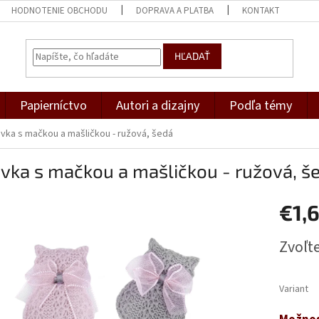
HODNOTENIE OBCHODU
DOPRAVA A PLATBA
KONTAKT
HĽADAŤ
Papierníctvo
Autori a dizajny
Podľa témy
ivka s mačkou a mašličkou - ružová, šedá
vka s mačkou a mašličkou - ružová, š
€1,
Jednotk
Zvoľte
cena:
Variant