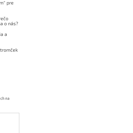
ám" pre
rečo
a o nás?
ia a
stromček
och na