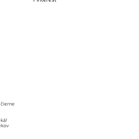
 čierne
ká!
ekov