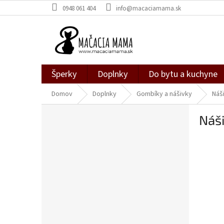
Prejsť
0948 061 404
info@macaciamama.sk
na
obsah
Šperky
Doplnky
Do bytu a kuchyne
Domov
Doplnky
Gombíky a nášivky
Náš
B
Náši
o
č
n
ý
p
a
n
e
l