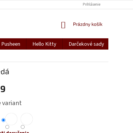
Prihlásenie
NÁKUPNÝ
Prázdny košík
KOŠÍK
Pusheen
Hello Kitty
Darčekové sady
Darček
edá
69
ová
 variant