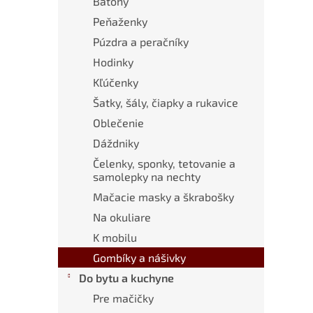
Batohy
Peňaženky
Púzdra a peračníky
Hodinky
Kľúčenky
Šatky, šály, čiapky a rukavice
Oblečenie
Dáždniky
Čelenky, sponky, tetovanie a
samolepky na nechty
Mačacie masky a škrabošky
Na okuliare
K mobilu
Gombíky a nášivky
Do bytu a kuchyne
Pre mačičky