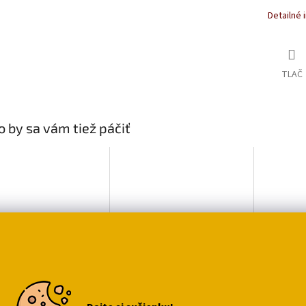
Detailné 
TLAČ
 by sa vám tiež páčiť
vka s mačkou vo
Gombík s mačkou -
Magneti
ku
čierna, biela
v tvare
99
€2,99