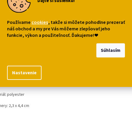
Dajte si sušienku!
Vyberte
€0,29
variantu
o košíka
Do ko
Používame
cookies
, takže si môžete pohodlne prezerať
náš obchod a my pre Vás môžeme zlepšovať jeho
funkcie, výkon a použiteľnosť. Ďakujeme!
❤
s
Podobné (7)
Diskusia
Súhlasím
robný popis
inálna
textilná aplikácia
-
nášivka v tvare mačičky
so šifónovou mašli
vej alebo šedej farbe. Skvelá
na ozdobenie
kabelky
,
batôžku
,
mikiny,
Nastavenie
ra
či
čiapky
. Určite ju využijete aj pri
scrapbookingu
pri vytváraní
prianí
níčkov
ai.
iál:
polyester
ery: 2,3 x 4,4 cm