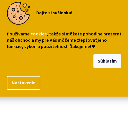
s
Podobné (8)
Diskusia
Dajte si sušienku!
robný popis
Používame
cookies
, takže si môžete pohodlne prezerať
elánový hrnček s mačičkou s mašličkou v čiapke, krásny len tak pre 
 káva i kakao z neho budú chutiť o mačací chlp lepšie! Objem 400 ml.
náš obchod a my pre Vás môžeme zlepšovať jeho
funkcie, výkon a použiteľnosť. Ďakujeme!
❤
iál: porcelán
Súhlasím
ečné pre použitie s potravinami: Áno
ečné pre umývanie v umývačke: Áno
Nastavenie
ečné pre použitie v mikrovlnnej rúre: Áno
er: cca
9,7 × 9,1 × 7,6 cm, 400 ml