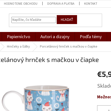
HODNOTENIE OBCHODU
DOPRAVA A PLATBA
KONTAKT
HĽADAŤ
Papierníctvo
Autori a dizajny
Podľa témy
Hrnčeky a šálky
Porcelánový hrnček s mačkou v čiapke
elánový hrnček s mačkou v čiapke
€5,
Jednotk
Skla
cena:
Možnos