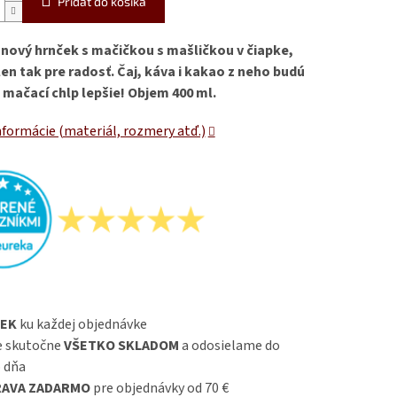
Pridať do košíka
nový hrnček s mačičkou s mašličkou v čiapke,
len tak pre radosť. Čaj, káva i kakao z neho budú
o mačací chlp lepšie! Objem 400 ml.
nformácie (materiál, rozmery atď.)
EK
ku každej objednávke
 skutočne
VŠETKO SKLADOM
a odosielame do
 dňa
AVA ZADARMO
pre objednávky od 70 €