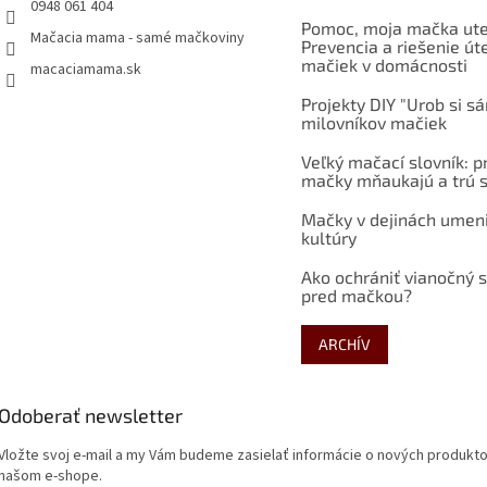
0948 061 404
Pomoc, moja mačka ute
Mačacia mama - samé mačkoviny
Prevencia a riešenie út
mačiek v domácnosti
macaciamama.sk
Projekty DIY "Urob si s
milovníkov mačiek
Veľký mačací slovník: p
mačky mňaukajú a trú s
Mačky v dejinách umen
kultúry
Ako ochrániť vianočný 
pred mačkou?
ARCHÍV
Odoberať newsletter
Vložte svoj e-mail a my Vám budeme zasielať informácie o nových produkt
našom e-shope.