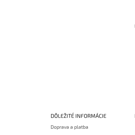
á
p
ä
t
i
e
DÔLEŽITÉ INFORMÁCIE
Doprava a platba