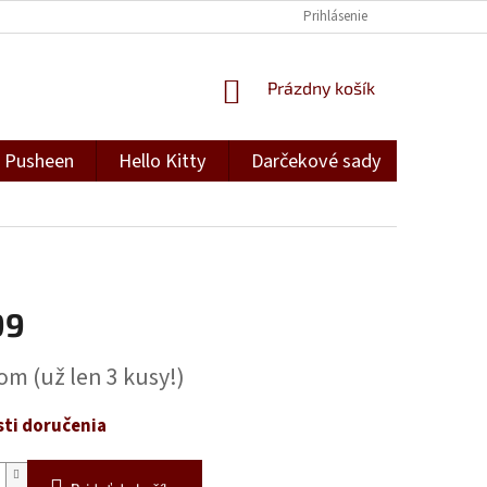
Prihlásenie
NÁKUPNÝ
Prázdny košík
KOŠÍK
Pusheen
Hello Kitty
Darčekové sady
Darček
99
ová
dom
(už len 3 kusy!)
ti doručenia