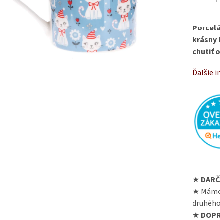
Porcelá
krásny 
chutiť 
Ďalšie i
★
DARČ
★ Máme
druhého
★
DOPR