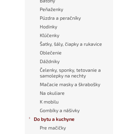
Batohy
Peňaženky
Púzdra a peračníky
Hodinky
Kľúčenky
Šatky, šály, čiapky a rukavice
Oblečenie
Dáždniky
Čelenky, sponky, tetovanie a
samolepky na nechty
Mačacie masky a škrabošky
Na okuliare
K mobilu
Gombíky a nášivky
Do bytu a kuchyne
Pre mačičky