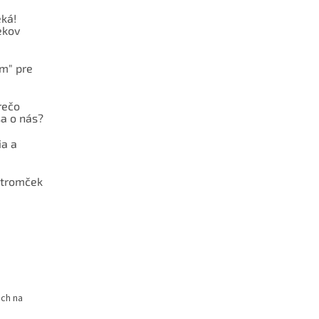
ká!
ekov
ám" pre
rečo
a o nás?
ia a
stromček
och na