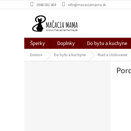
Prejsť
0948 061 404
info@macaciamama.sk
na
obsah
Šperky
Doplnky
Do bytu a kuchyne
Domov
Do bytu a kuchyne
Riad a stolovanie
B
Porc
o
č
n
ý
p
a
n
e
l