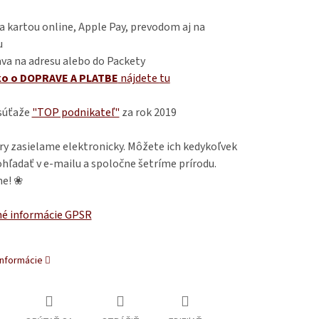
 kartou online, Apple Pay, prevodom aj na
u
va na adresu alebo do Packety
ko o DOPRAVE A PLATBE
nájdete
tu
 súťaže
"TOP podnikateľ"
za rok 2019
ry zasielame elektronicky. Môžete ich kedykoľvek
hľadať v e-mailu a spoločne šetríme prírodu.
e! ❀
é informácie GPSR
informácie