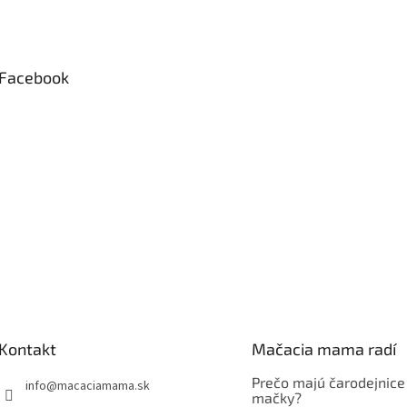
Facebook
Kontakt
Mačacia mama radí
Prečo majú čarodejnice
info
@
macaciamama.sk
mačky?