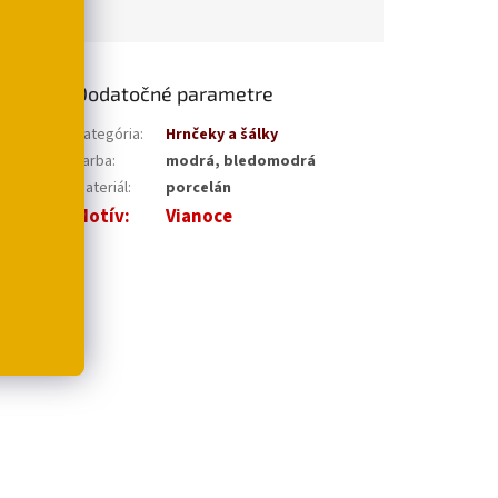
Dodatočné parametre
radosť.
Kategória
:
Hrnčeky a šálky
Farba
:
modrá, bledomodrá
Materiál
:
porcelán
Motív
:
Vianoce