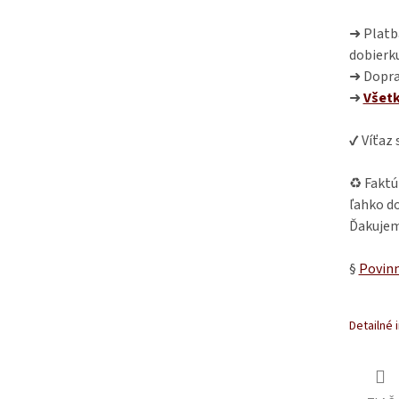
➜ Platba
dobierk
➜ Dopra
➜
Všet
✔ Víťaz
♻ Faktú
ľahko do
Ďakujem
§
Povinn
Detailné 