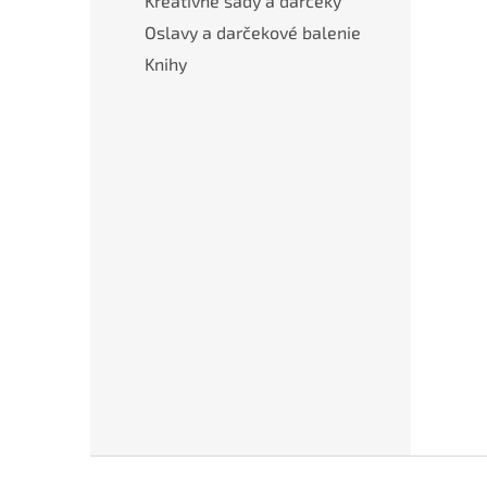
Kreatívne sady a darčeky
Oslavy a darčekové balenie
Knihy
Z