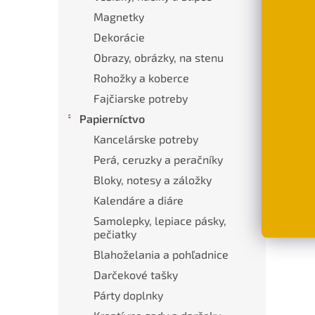
Popi
Magnetky
Dekorácie
Obrazy, obrázky, na stenu
Pod
Rohožky a koberce
Porc
Čaj,
Fajčiarske potreby
Papierníctvo
Mater
Kancelárske potreby
Bezp
Perá, ceruzky a peračníky
Bezp
Bloky, notesy a záložky
Kalendáre a diáre
Bezp
Samolepky, lepiace pásky,
Rozm
pečiatky
Blahoželania a pohľadnice
Darčekové tašky
Párty doplnky