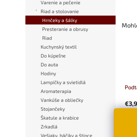
Varenie a pečenie
Riad a stolovanie
Hrnčeky a šálky
Mohlo
Presteranie a obrusy
Riad
Kuchynský textil
Do kúpeľne
Do auta
Hodiny
Lampičky a svietidlá
Podt
Aromaterapia
Vankúše a obliečky
€3,
Stojančeky
D
Škatule a krabice
Zrkadlá
Vešiaky, háčiky a štipce