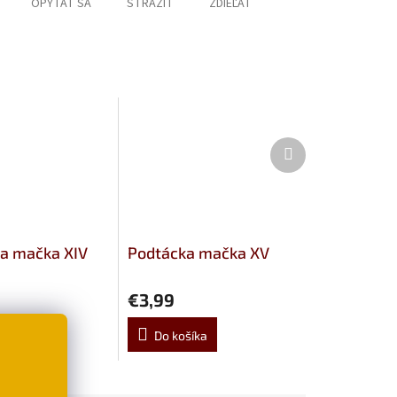
OPÝTAŤ SA
STRÁŽIŤ
ZDIEĽAŤ
Ďalší
produkt
a mačka XIV
Podtácka mačka XV
€3,99
šíka
Do košíka