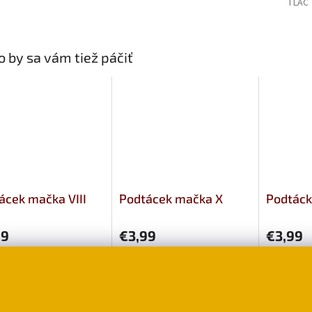
TLAČ
 by sa vám tiež páčiť
ácek mačka VIII
Podtácek mačka X
Podtáck
99
€3,99
€3,99
o košíka
Do košíka
Do ko