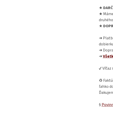
★
DARČ
★ Máme
druhého
★
DOPR
➜ Platba
dobierk
➜ Dopra
➜
Všet
✔ Víťaz
♻ Faktú
ľahko do
Ďakujem
§
Povinn