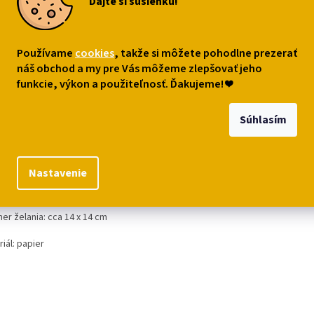
Dajte si sušienku!
€2,79
Vyberte
Vyberte
10
€0,69
variantu
variantu
Do ko
Používame
cookies
, takže si môžete pohodlne prezerať
náš obchod a my pre Vás môžeme zlepšovať jeho
funkcie, výkon a použiteľnosť. Ďakujeme!
❤
s
Podobné (6)
Diskusia
Súhlasím
robný popis
ne dizajnové mačacie blahoželanie s mačiatkom a klbkom urobí ra
Nastavenie
eľkým milovníčkam mačiek! Autorský obrázok je od Alex Clark, želanie
u a v obálke
er želania: cca 14 x 14 cm
iál: papier