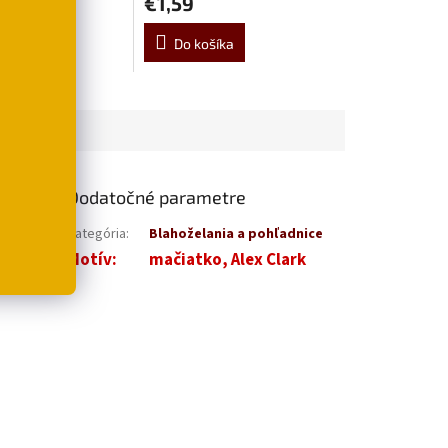
€1,59
šíka
Do košíka
Dodatočné parametre
dosť malým
Kategória
:
Blahoželania a pohľadnice
 je bez
Motív
:
mačiatko, Alex Clark