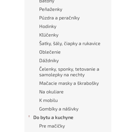
Batohy
Peňaženky
Púzdra a peračníky
Hodinky
Kľúčenky
Šatky, šály, čiapky a rukavice
Oblečenie
Dáždniky
Čelenky, sponky, tetovanie a
samolepky na nechty
Mačacie masky a škrabošky
Na okuliare
K mobilu
Gombíky a nášivky
Do bytu a kuchyne
Pre mačičky