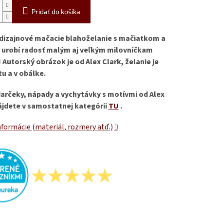
Pridať do košíka
dizajnové mačacie blahoželanie s mačiatkom a
urobí radosť malým aj veľkým milovníčkam
 Autorský obrázok je od Alex Clark, želanie je
tu a v obálke.
darčeky, nápady a vychytávky s motívmi od Alex
ájdete v samostatnej kategórii
TU
.
nformácie (materiál, rozmery atď.)