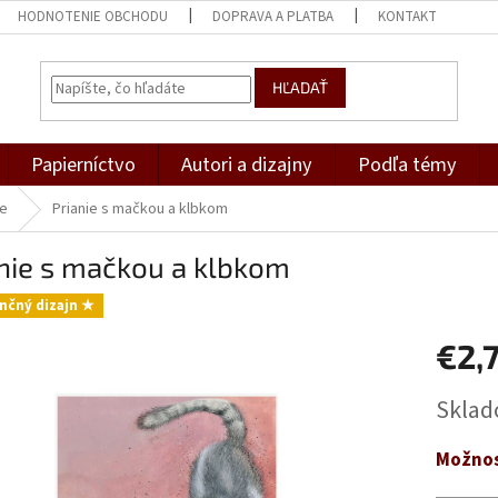
HODNOTENIE OBCHODU
DOPRAVA A PLATBA
KONTAKT
HĽADAŤ
Papierníctvo
Autori a dizajny
Podľa témy
ce
Prianie s mačkou a klbkom
nie s mačkou a klbkom
nčný dizajn ★
€2,
Jednotk
Skla
cena:
Možnos