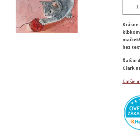
Krásne 
klbkom 
mačiek!
bez tex
Ďalšie 
Clark n
Ďalšie i