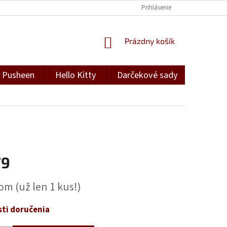
Prihlásenie
NÁKUPNÝ
Prázdny košík
KOŠÍK
Pusheen
Hello Kitty
Darčekové sady
Darček
79
ová
dom
(už len 1 kus!)
ti doručenia