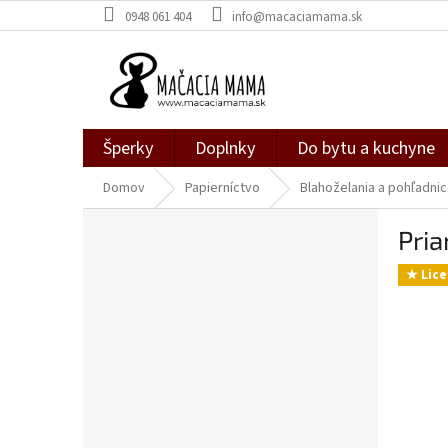
Prejsť
0948 061 404
info@macaciamama.sk
na
obsah
Šperky
Doplnky
Do bytu a kuchyne
Domov
Papierníctvo
Blahoželania a pohľadni
B
Pria
o
č
★ Lice
n
ý
p
a
n
e
l