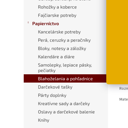
Rohožky a koberce
€
od
Fajčiarske potreby
Papierníctvo
Kancelárske potreby
Popi
Perá, ceruzky a peračníky
Bloky, notesy a záložky
Pod
Kalendáre a diáre
Samolepky, lepiace pásky,
Krás
pečiatky
aj v
text
Blahoželania a pohľadnice
Darčekové tašky
Rozm
Párty doplnky
Mater
Kreatívne sady a darčeky
Oslavy a darčekové balenie
Knihy