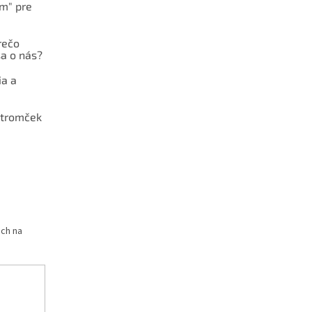
ám" pre
rečo
a o nás?
ia a
stromček
och na