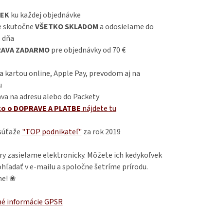
EK
ku každej objednávke
 skutočne
VŠETKO SKLADOM
a odosielame do
 dňa
AVA ZADARMO
pre objednávky od 70 €
 kartou online, Apple Pay, prevodom aj na
u
va na adresu alebo do Packety
ko o DOPRAVE A PLATBE
nájdete
tu
 súťaže
"TOP podnikateľ"
za rok 2019
ry zasielame elektronicky. Môžete ich kedykoľvek
hľadať v e-mailu a spoločne šetríme prírodu.
e! ❀
é informácie GPSR