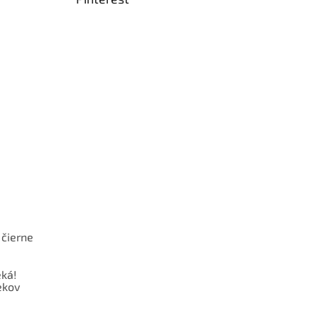
 čierne
ká!
ekov