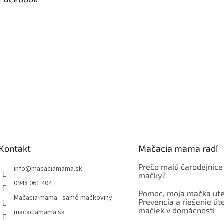
Kontakt
Mačacia mama radí
Prečo majú čarodejnice
info
@
macaciamama.sk
mačky?
0948 061 404
Pomoc, moja mačka ute
Mačacia mama - samé mačkoviny
Prevencia a riešenie út
mačiek v domácnosti
macaciamama.sk