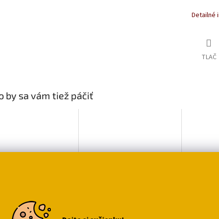
Detailné 
TLAČ
 by sa vám tiež páčiť
ekový poukaz do
Pohľadnica kreslená
Narode
opu Mačacia
mačka
blahože
a TENHLE NE!