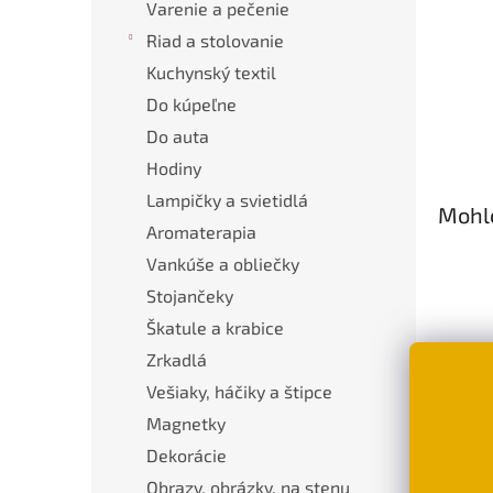
Varenie a pečenie
Riad a stolovanie
Kuchynský textil
Do kúpeľne
Do auta
Hodiny
Lampičky a svietidlá
Mohlo
Aromaterapia
Vankúše a obliečky
Stojančeky
Škatule a krabice
Zrkadlá
Vešiaky, háčiky a štipce
Magnetky
Darč
Dekorácie
e-sh
Obrazy, obrázky, na stenu
mam