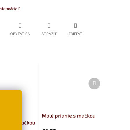
informácie
OPÝTAŤ SA
STRÁŽIŤ
ZDIEĽAŤ
Ďalší
produkt
ninové
Malé prianie s mačkou
lanie s mačkou