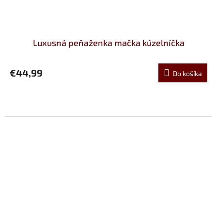
Luxusná peňaženka mačka kúzelníčka
€44,99
Do košíka