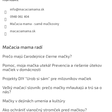
info
@
macaciamama.sk
0948 061 404
Mačacia mama - samé mačkoviny
macaciamama.sk
Mačacia mama radí
Prečo majú čarodejnice čierne mačky?
Pomoc, moja mačka uteká! Prevencia a riešenie útekov
mačiek v domácnosti
Projekty DIY "Urob si sám" pre milovníkov mačiek
Veľký mačací slovník: prečo mačky mňaukajú a trú sa o
nás?
Mačky v dejinách umenia a kultúry
Ako ochrániť vianočný stromček pred mačkou?