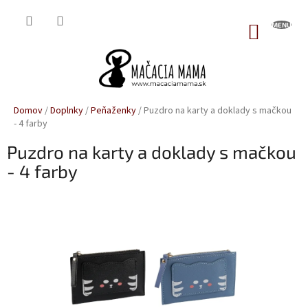
Prejsť
na
NÁKUP
obsah
KOŠÍK
Domov
/
Doplnky
/
Peňaženky
/
Puzdro na karty a doklady s mačkou
- 4 farby
Puzdro na karty a doklady s mačkou
- 4 farby