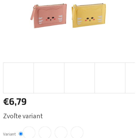
€6,79
Jednotková
Zvoľte variant
cena:
Variant