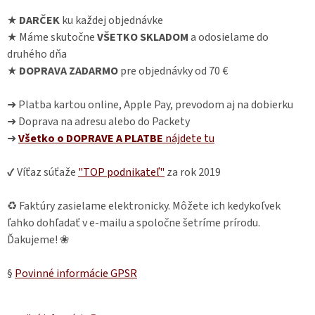
★
DARČEK
ku každej objednávke
★ Máme skutočne
VŠETKO SKLADOM
a odosielame do
druhého dňa
★
DOPRAVA ZADARMO
pre objednávky od 70 €
➜ Platba kartou online, Apple Pay, prevodom aj na dobierku
➜ Doprava na adresu alebo do Packety
➜
Všetko o DOPRAVE A PLATBE
nájdete
tu
✔ Víťaz súťaže
"TOP podnikateľ"
za rok 2019
♻ Faktúry zasielame elektronicky. Môžete ich kedykoľvek
ľahko dohľadať v e-mailu a spoločne šetríme prírodu.
Ďakujeme! ❀
§
Povinné informácie GPSR