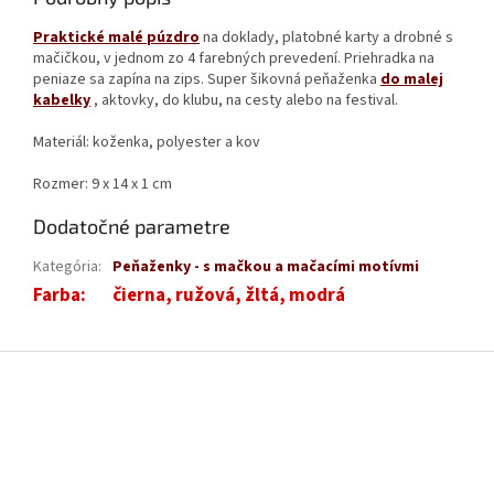
Praktické malé púzdro
na doklady, platobné karty a drobné s
mačičkou, v jednom zo 4 farebných prevedení. Priehradka na
peniaze sa zapína na zips. Super šikovná peňaženka
do malej
kabelky
, aktovky, do klubu, na cesty alebo na festival.
Materiál: koženka, polyester a kov
Rozmer: 9 x 14 x 1 cm
Dodatočné parametre
Kategória
:
Peňaženky - s mačkou a mačacími motívmi
Farba
:
čierna, ružová, žltá, modrá
Z
á
p
ä
t
i