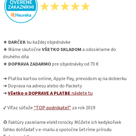
★
DARČEK
ku každej objednávke
★ Máme skutočne
VŠETKO SKLADOM
a odosielame do
druhého dňa
★
DOPRAVA ZADARMO
pre objednávky od 70 €
➜ Platba kartou online, Apple Pay, prevodom aj na dobierku
➜ Doprava na adresu alebo do Packety
➜
Všetko o DOPRAVE A PLATBE
nájdete
tu
✔ Víťaz súťaže
"TOP podnikateľ"
za rok 2019
♻ Faktúry zasielame elektronicky. Môžete ich kedykoľvek
ľahko dohľadať v e-mailu a spoločne šetríme prírodu.