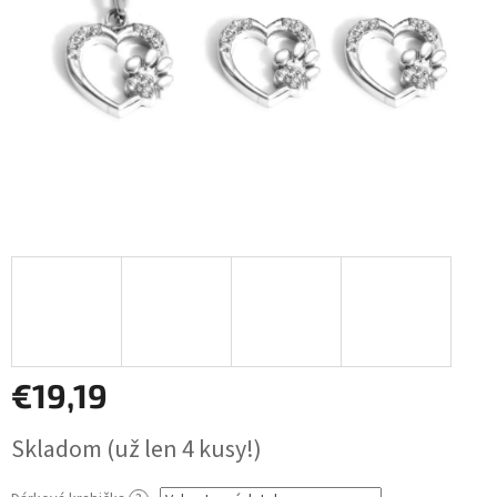
€19,19
Jednotková
Skladom
(už len 4 kusy!)
cena: