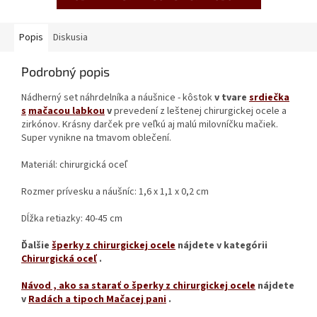
Popis
Diskusia
Podrobný popis
Nádherný set náhrdelníka a náušnice - kôstok
v tvare
srdiečka
s
mačacou labkou
v
prevedení z leštenej chirurgickej ocele a
zirkónov. Krásny darček pre veľkú aj malú milovníčku mačiek.
Super vynikne na tmavom oblečení.
Materiál: chirurgická oceľ
Rozmer prívesku a náušníc: 1,6 x 1,1 x 0,2 cm
Dĺžka retiazky: 40-45 cm
Ďalšie
šperky z chirurgickej ocele
nájdete v kategórii
Chirurgická oceľ
.
Návod
, ako sa starať o šperky z chirurgickej ocele
nájdete
v
Radách a tipoch Mačacej pani
.