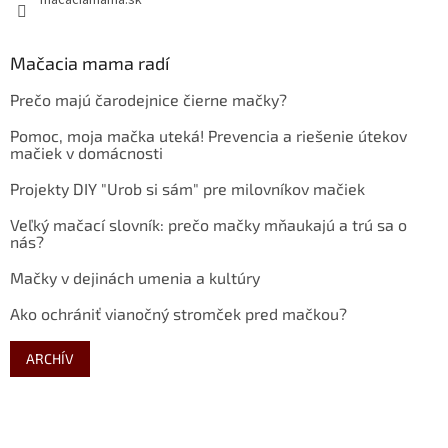
macaciamama.sk
Mačacia mama radí
Prečo majú čarodejnice čierne mačky?
Pomoc, moja mačka uteká! Prevencia a riešenie útekov
mačiek v domácnosti
Projekty DIY "Urob si sám" pre milovníkov mačiek
Veľký mačací slovník: prečo mačky mňaukajú a trú sa o
nás?
Mačky v dejinách umenia a kultúry
Ako ochrániť vianočný stromček pred mačkou?
ARCHÍV