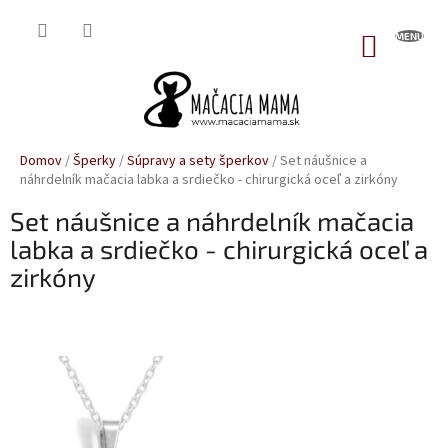
Prejsť
na
NÁKUP
obsah
KOŠÍK
Domov
/
Šperky
/
Súpravy a sety šperkov
/
Set náušnice a
náhrdelník mačacia labka a srdiečko - chirurgická oceľ a zirkóny
Set náušnice a náhrdelník mačacia
labka a srdiečko - chirurgická oceľ a
zirkóny