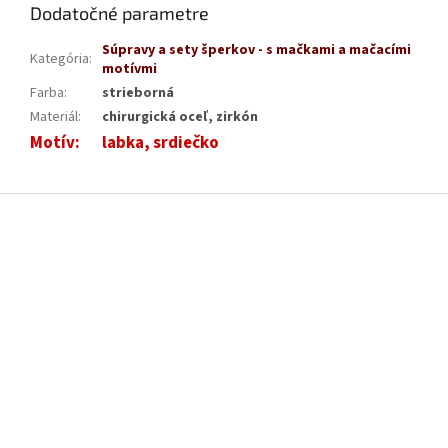
Dodatočné parametre
Súpravy a sety šperkov - s mačkami a mačacími
Kategória
:
motívmi
Farba
:
strieborná
Materiál
:
chirurgická oceľ, zirkón
Motív
:
labka, srdiečko
Z
á
p
ä
t
i
e