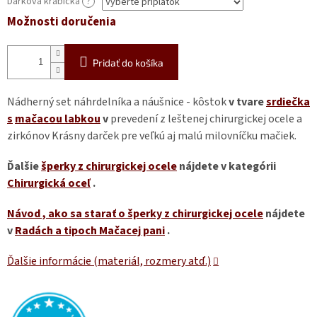
Dárková krabička
?
Možnosti doručenia
Pridať do košíka
Nádherný set náhrdelníka a náušnice - kôstok
v tvare
srdiečka
s
mačacou labkou
v
prevedení z leštenej chirurgickej ocele a
zirkónov Krásny darček pre veľkú aj malú milovníčku mačiek.
Ďalšie
šperky z chirurgickej ocele
nájdete v kategórii
Chirurgická oceľ
.
Návod
, ako sa starať o šperky z chirurgickej ocele
nájdete
v
Radách a tipoch Mačacej pani
.
Ďalšie informácie (materiál, rozmery atď.)