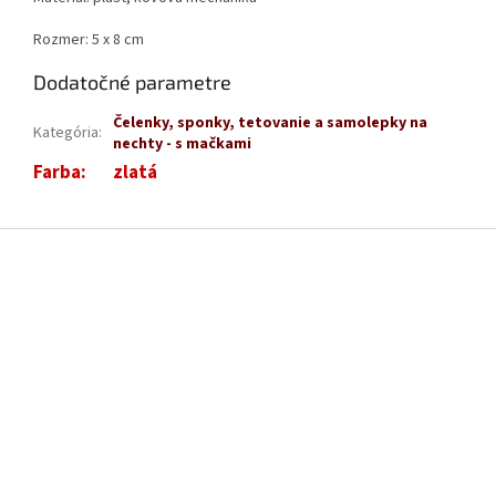
Rozmer: 5 x 8 cm
Dodatočné parametre
Čelenky, sponky, tetovanie a samolepky na
Kategória
:
nechty - s mačkami
Farba
:
zlatá
Z
á
p
ä
t
i
e