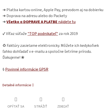
➜ Platba kartou online, Apple Pay, prevodom aj na dobierku
➜ Doprava na adresu alebo do Packety
➜
Všetko o DOPRAVE A PLATBE
nájdete
tu
✔ Víťaz súťaže
"TOP podnikateľ"
za rok 2019
♻ Faktúry zasielame elektronicky. Môžete ich kedykoľvek
ľahko dohľadať v e-mailu a spoločne šetríme prírodu.
Ďakujeme! ❀
§
Povinné informácie GPSR
Detailné informácie
OPÝTAŤ SA
STRÁŽIŤ
ZDIEĽAŤ