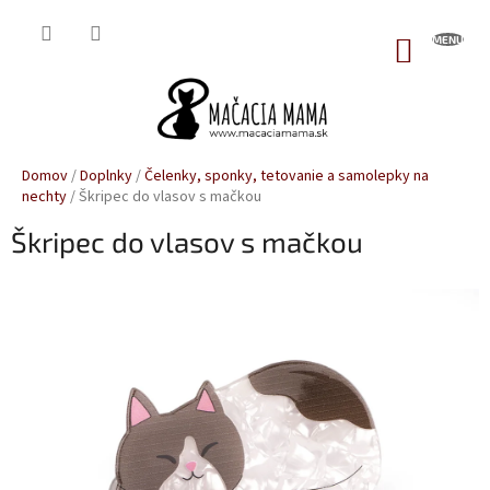
Prejsť
na
NÁKUP
obsah
KOŠÍK
Domov
/
Doplnky
/
Čelenky, sponky, tetovanie a samolepky na
nechty
/
Škripec do vlasov s mačkou
Škripec do vlasov s mačkou