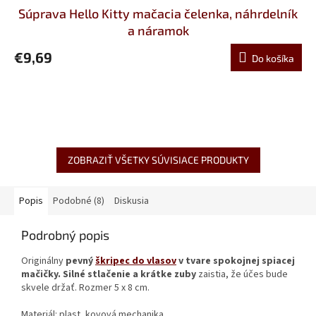
Súprava Hello Kitty mačacia čelenka, náhrdelník
a náramok
€9,69
Do košíka
ZOBRAZIŤ VŠETKY SÚVISIACE PRODUKTY
Popis
Podobné (8)
Diskusia
Podrobný popis
Originálny
pevný
škripec do vlasov
v tvare spokojnej spiacej
mačičky.
Silné stlačenie a krátke zuby
zaistia, že účes bude
skvele držať. Rozmer 5 x 8 cm.
Materiál: plast, kovová mechanika