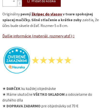
Pridať do košíka
Originálny
pevný
škripec do vlasov
v tvare spokojnej
spiacej mačičky.
Silné stlačenie a krátke zuby
zaistia, že
účes bude skvele držať. Rozmer 5 x 8 cm.
Ďalšie informácie (materiál, rozmery atď.)
★
DARČEK
ku každej objednávke
★ Máme skutočne
VŠETKO SKLADOM
a odosielame do
druhého dňa
★
DOPRAVA ZADARMO
pre objednávky od 70 €