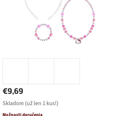
€9,69
Jednotková
Skladom
(už len 1 kus!)
cena:
Možnosti doručenia