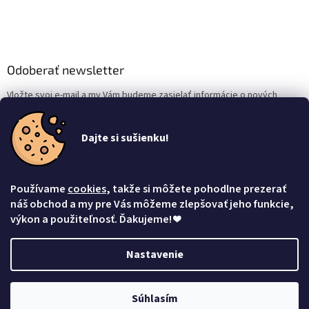
Odoberať newsletter
Vložte svoj e-mail a my Vám budeme zasielať informácie o nových
produktoch na našom e-shope.
Dajte si sušienku!
Email
Vložením e-mailu súhlasíte s
podmienkami ochrany osobných údajov
Používame
cookies
, takže si môžete pohodlne prezerať
Prihlásiť sa
náš obchod a my pre Vás môžeme zlepšovať jeho funkcie,
výkon a použiteľnosť. Ďakujeme!
❤
Nastavenie
Vytvoril Shoptet
Súhlasím
Copyright 2026
Mačacia mama
. Všetky práva vyhradené.