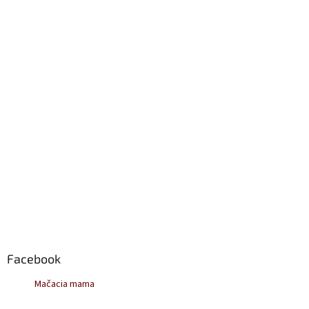
t
i
e
Facebook
Mačacia mama