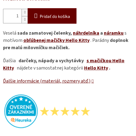
Pridať do košíka
Veselá
sada zamatovej čelenky,
náhrdelníka
a
náramku
s
motívom
obľúbenej mačičky Hello Kitty
. Parádny
doplnok
pre malú milovníčku mačičiek.
Ďalšia
darčeky, nápady a vychytávky
s mačičkou Hello
Kitty
nájdete v samostatnej kategórii
Hello Kitty
.
Ďalšie informácie (materiál, rozmery atď.)