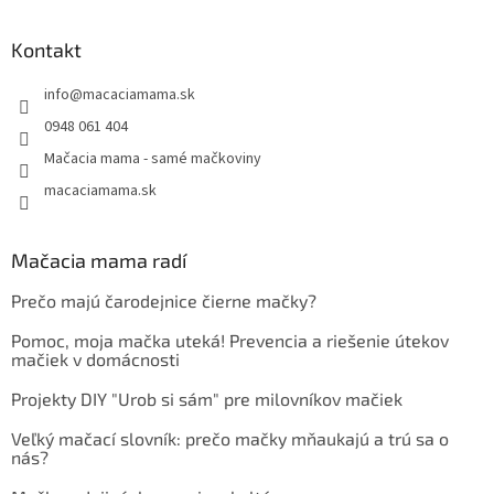
Kontakt
info
@
macaciamama.sk
0948 061 404
Mačacia mama - samé mačkoviny
macaciamama.sk
Mačacia mama radí
Prečo majú čarodejnice čierne mačky?
Pomoc, moja mačka uteká! Prevencia a riešenie útekov
mačiek v domácnosti
Projekty DIY "Urob si sám" pre milovníkov mačiek
Veľký mačací slovník: prečo mačky mňaukajú a trú sa o
nás?