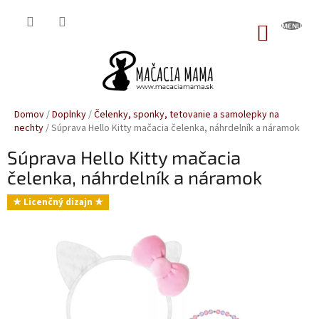
Prejsť
na
NÁKUP
obsah
KOŠÍK
Domov
/
Doplnky
/
Čelenky, sponky, tetovanie a samolepky na
nechty
/
Súprava Hello Kitty mačacia čelenka, náhrdelník a náramok
Súprava Hello Kitty mačacia
čelenka, náhrdelník a náramok
★ Licenčný dizajn ★