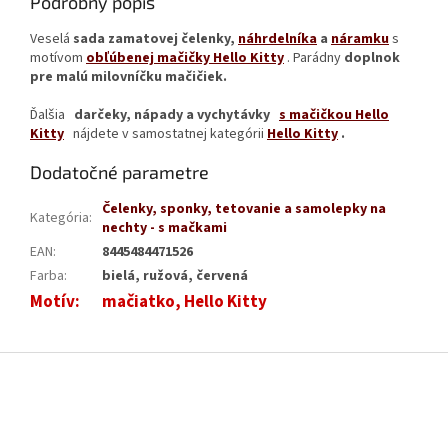
Podrobný popis
Veselá
sada zamatovej čelenky,
náhrdelníka
a
náramku
s
motívom
obľúbenej mačičky Hello Kitty
. Parádny
doplnok
pre malú milovníčku mačičiek.
Ďalšia
darčeky, nápady a vychytávky
s mačičkou Hello
Kitty
nájdete v samostatnej kategórii
Hello Kitty
.
Dodatočné parametre
Čelenky, sponky, tetovanie a samolepky na
Kategória
:
nechty - s mačkami
EAN
:
8445484471526
Farba
:
bielá, ružová, červená
Motív
:
mačiatko, Hello Kitty
Z
á
p
ä