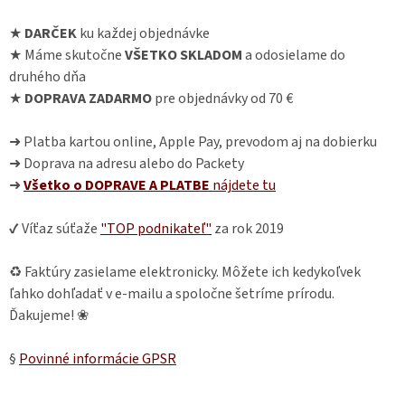
★
DARČEK
ku každej objednávke
★ Máme skutočne
VŠETKO SKLADOM
a odosielame do
druhého dňa
★
DOPRAVA ZADARMO
pre objednávky od 70 €
➜ Platba kartou online, Apple Pay, prevodom aj na dobierku
➜ Doprava na adresu alebo do Packety
➜
Všetko o DOPRAVE A PLATBE
nájdete
tu
✔ Víťaz súťaže
"TOP podnikateľ"
za rok 2019
♻ Faktúry zasielame elektronicky. Môžete ich kedykoľvek
ľahko dohľadať v e-mailu a spoločne šetríme prírodu.
Ďakujeme! ❀
§
Povinné informácie GPSR