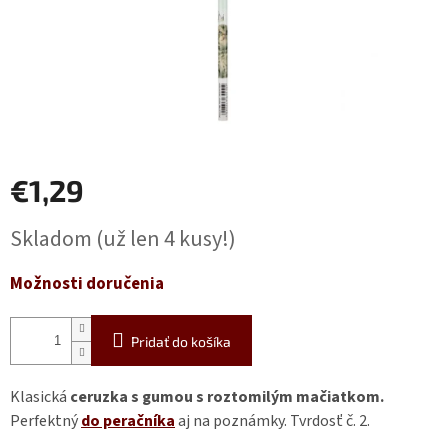
€1,29
Jednotková
Skladom
(už len 4 kusy!)
cena:
Možnosti doručenia
Pridať do košíka
Klasická
ceruzka s gumou s roztomilým mačiatkom.
Perfektný
do peračníka
aj na poznámky. Tvrdosť č. 2.