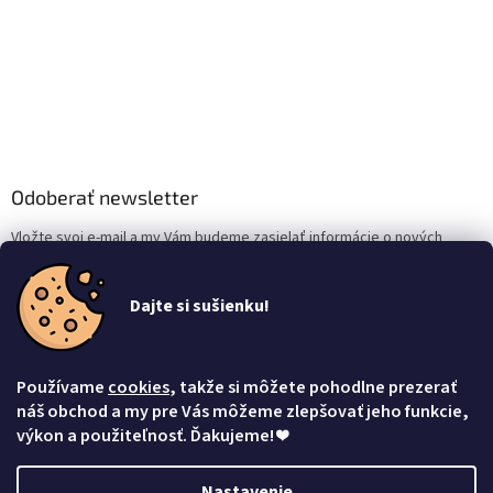
Odoberať newsletter
Vložte svoj e-mail a my Vám budeme zasielať informácie o nových
produktoch na našom e-shope.
Dajte si sušienku!
Email
Vložením e-mailu súhlasíte s
podmienkami ochrany osobných údajov
Používame
cookies
, takže si môžete pohodlne prezerať
Prihlásiť sa
náš obchod a my pre Vás môžeme zlepšovať jeho funkcie,
výkon a použiteľnosť. Ďakujeme!
❤
Nastavenie