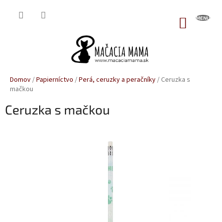
Prejsť
na
NÁKUP
obsah
KOŠÍK
Domov
/
Papierníctvo
/
Perá, ceruzky a peračníky
/
Ceruzka s
mačkou
Ceruzka s mačkou