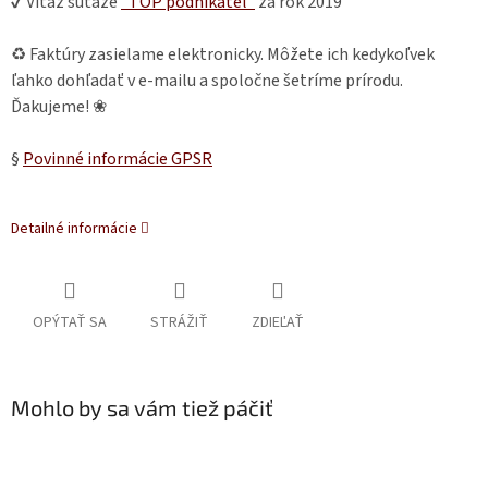
✔ Víťaz súťaže
"TOP podnikateľ"
za rok 2019
♻ Faktúry zasielame elektronicky. Môžete ich kedykoľvek
ľahko dohľadať v e-mailu a spoločne šetríme prírodu.
Ďakujeme! ❀
§
Povinné informácie GPSR
Detailné informácie
OPÝTAŤ SA
STRÁŽIŤ
ZDIEĽAŤ
Mohlo by sa vám tiež páčiť