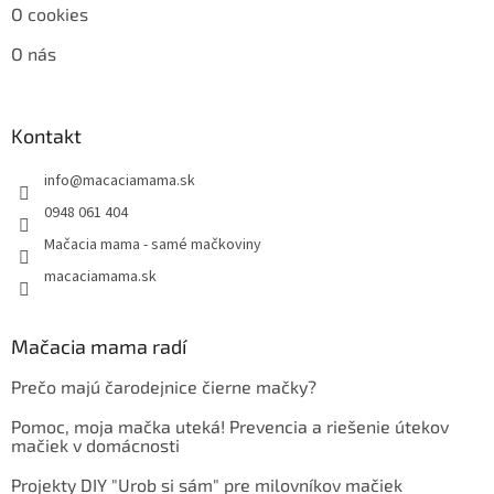
O cookies
O nás
Kontakt
info
@
macaciamama.sk
0948 061 404
Mačacia mama - samé mačkoviny
macaciamama.sk
Mačacia mama radí
Prečo majú čarodejnice čierne mačky?
Pomoc, moja mačka uteká! Prevencia a riešenie útekov
mačiek v domácnosti
Projekty DIY "Urob si sám" pre milovníkov mačiek