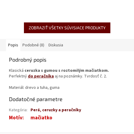
ZOBRAZIŤ VŠETKY SÚVISIACE PRODUKTY
Popis
Podobné (8)
Diskusia
Podrobný popis
Klasická
ceruzka s gumou s roztomilým mačiatkom.
Perfektný
do peračníka
aj na poznámky. Tvrdosť č. 2.
Materiál: drevo a tuha, guma
Dodatočné parametre
Kategória
:
Perá, ceruzky a peračníky
Motív
:
mačiatko