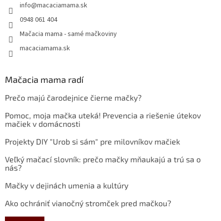
info
@
macaciamama.sk
0948 061 404
Mačacia mama - samé mačkoviny
macaciamama.sk
Mačacia mama radí
Prečo majú čarodejnice čierne mačky?
Pomoc, moja mačka uteká! Prevencia a riešenie útekov
mačiek v domácnosti
Projekty DIY "Urob si sám" pre milovníkov mačiek
Veľký mačací slovník: prečo mačky mňaukajú a trú sa o
nás?
Mačky v dejinách umenia a kultúry
Ako ochrániť vianočný stromček pred mačkou?