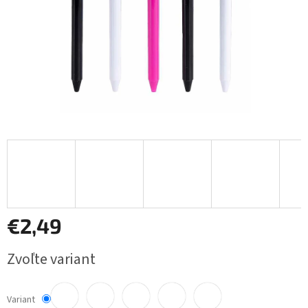
€2,49
Jednotková
Zvoľte variant
cena:
Variant