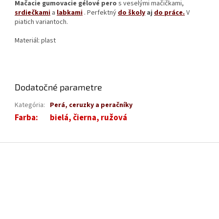
Mačacie gumovacie gélové pero
s veselými mačičkami,
srdiečkami
a
labkami
. Perfektný
do školy
aj
do práce.
V
piatich variantoch.
Materiál: plast
Dodatočné parametre
Kategória
:
Perá, ceruzky a peračníky
Farba
:
bielá, čierna, ružová
Z
á
p
ä
t
i
e