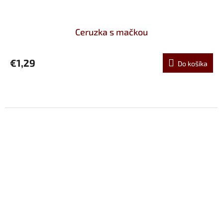
Ceruzka s mačkou
€1,29
Do košíka