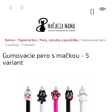
Prejsť
na
NÁKUP
obsah
KOŠÍK
Domov
/
Papierníctvo
/
Perá, ceruzky a peračníky
/
Gumovacie pero
s mačkou - 5 variant
Gumovacie pero s mačkou - 5
variant