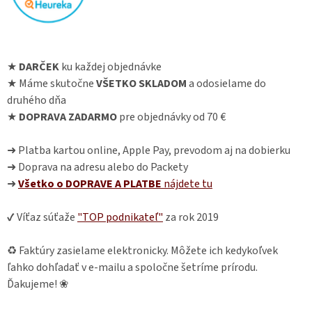
★
DARČEK
ku každej objednávke
★ Máme skutočne
VŠETKO SKLADOM
a odosielame do
druhého dňa
★
DOPRAVA ZADARMO
pre objednávky od 70 €
➜ Platba kartou online, Apple Pay, prevodom aj na dobierku
➜ Doprava na adresu alebo do Packety
➜
Všetko o DOPRAVE A PLATBE
nájdete
tu
✔ Víťaz súťaže
"TOP podnikateľ"
za rok 2019
♻ Faktúry zasielame elektronicky. Môžete ich kedykoľvek
ľahko dohľadať v e-mailu a spoločne šetríme prírodu.
Ďakujeme! ❀