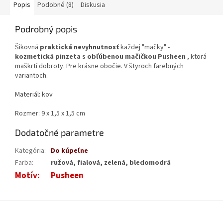
Popis
Podobné (8)
Diskusia
Podrobný popis
Šikovná
praktická nevyhnutnosť
každej "mačky" -
kozmetická pinzeta s obľúbenou mačičkou Pusheen
, ktorá
maškrtí dobroty. Pre krásne obočie. V štyroch farebných
variantoch.
Materiál: kov
Rozmer: 9 x 1,5 x 1,5 cm
Dodatočné parametre
Kategória
:
Do kúpeľne
Farba
:
ružová, fialová, zelená, bledomodrá
Motív
:
Pusheen
Z
á