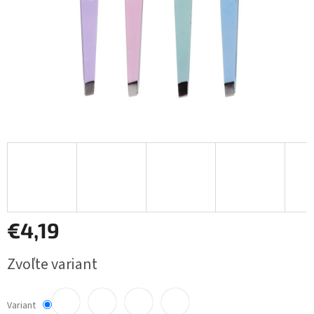
€4,19
Jednotková
Zvoľte variant
cena:
Variant