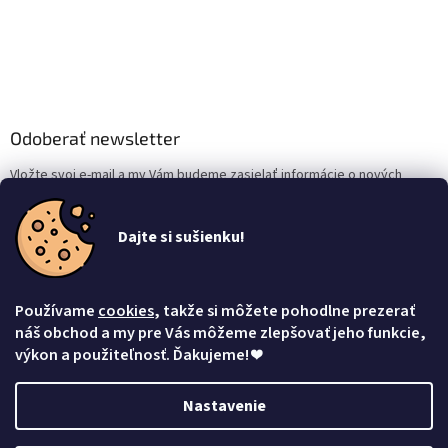
Odoberať newsletter
Vložte svoj e-mail a my Vám budeme zasielať informácie o nových
produktoch na našom e-shope.
Dajte si sušienku!
Email
Vložením e-mailu súhlasíte s
podmienkami ochrany osobných údajov
Používame
cookies
, takže si môžete pohodlne prezerať
Prihlásiť sa
náš obchod a my pre Vás môžeme zlepšovať jeho funkcie,
výkon a použiteľnosť. Ďakujeme!
❤
Nastavenie
Vytvoril Shoptet