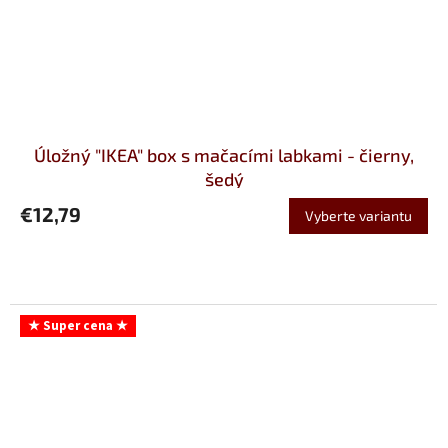
Úložný "IKEA" box s mačacími labkami - čierny,
šedý
€12,79
Vyberte variantu
★ Super cena ★