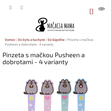
Prejsť
na
NÁKUP
obsah
KOŠÍK
Domov
/
Do bytu a kuchyne
/
Do kúpeľne
/
Pinzeta s mačkou
Pusheen a dobrotami - 4 varianty
Pinzeta s mačkou Pusheen a
dobrotami - 4 varianty