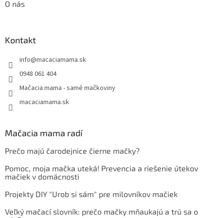
O nás
Kontakt
info
@
macaciamama.sk
0948 061 404
Mačacia mama - samé mačkoviny
macaciamama.sk
Mačacia mama radí
Prečo majú čarodejnice čierne mačky?
Pomoc, moja mačka uteká! Prevencia a riešenie útekov
mačiek v domácnosti
Projekty DIY "Urob si sám" pre milovníkov mačiek
Veľký mačací slovník: prečo mačky mňaukajú a trú sa o