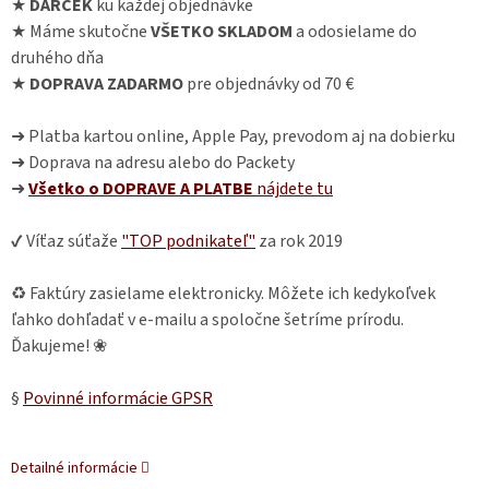
★
DARČEK
ku každej objednávke
★ Máme skutočne
VŠETKO SKLADOM
a odosielame do
druhého dňa
★
DOPRAVA ZADARMO
pre objednávky od 70 €
➜ Platba kartou online, Apple Pay, prevodom aj na dobierku
➜ Doprava na adresu alebo do Packety
➜
Všetko o DOPRAVE A PLATBE
nájdete
tu
✔ Víťaz súťaže
"TOP podnikateľ"
za rok 2019
♻ Faktúry zasielame elektronicky. Môžete ich kedykoľvek
ľahko dohľadať v e-mailu a spoločne šetríme prírodu.
Ďakujeme! ❀
§
Povinné informácie GPSR
Detailné informácie