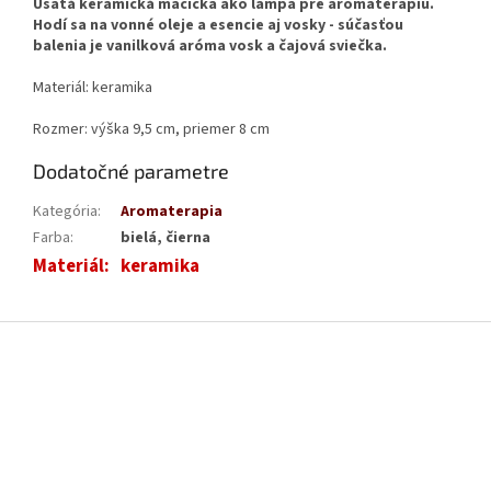
Ušatá keramická mačička ako lampa pre aromaterapiu.
Hodí sa na vonné oleje a esencie aj vosky - súčasťou
balenia je vanilková aróma vosk a čajová sviečka.
Materiál: keramika
Rozmer: výška 9,5 cm, priemer 8 cm
Dodatočné parametre
Kategória
:
Aromaterapia
Farba
:
bielá, čierna
Materiál
:
keramika
Z
á
p
ä
t
i
e