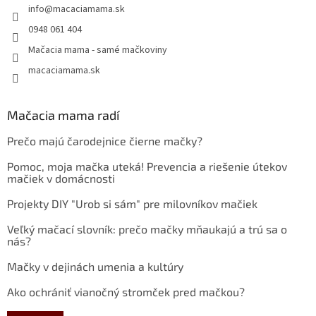
info
@
macaciamama.sk
0948 061 404
Mačacia mama - samé mačkoviny
macaciamama.sk
Mačacia mama radí
Prečo majú čarodejnice čierne mačky?
Pomoc, moja mačka uteká! Prevencia a riešenie útekov
mačiek v domácnosti
Projekty DIY "Urob si sám" pre milovníkov mačiek
Veľký mačací slovník: prečo mačky mňaukajú a trú sa o
nás?
Mačky v dejinách umenia a kultúry
Ako ochrániť vianočný stromček pred mačkou?