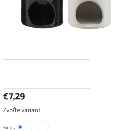
€7,29
Jednotková
Zvoľte variant
cena:
Variant