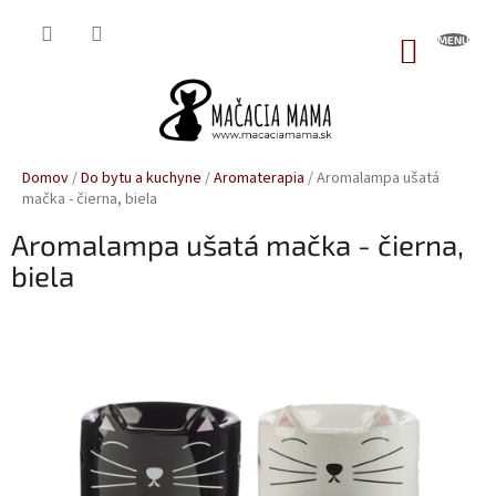
Prejsť
na
NÁKUP
obsah
KOŠÍK
Domov
/
Do bytu a kuchyne
/
Aromaterapia
/
Aromalampa ušatá
mačka - čierna, biela
Aromalampa ušatá mačka - čierna,
biela