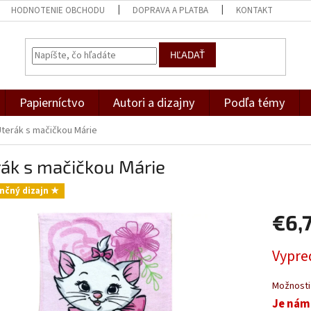
HODNOTENIE OBCHODU
DOPRAVA A PLATBA
KONTAKT
HĽADAŤ
Papierníctvo
Autori a dizajny
Podľa témy
Uterák s mačičkou Márie
rák s mačičkou Márie
nčný dizajn ★
€6,
Jednotk
Vypre
cena:
Možnosti
Je nám