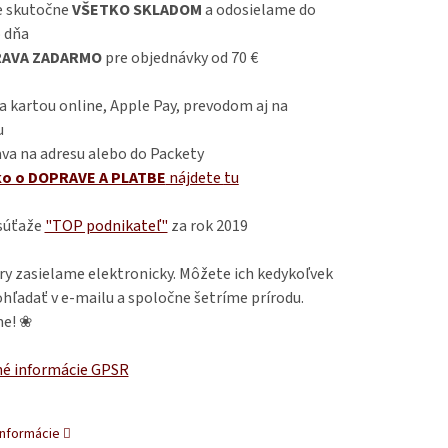
 skutočne
VŠETKO SKLADOM
a odosielame do
 dňa
AVA ZADARMO
pre objednávky od 70 €
 kartou online, Apple Pay, prevodom aj na
u
va na adresu alebo do Packety
ko o DOPRAVE A PLATBE
nájdete
tu
 súťaže
"TOP podnikateľ"
za rok 2019
ry zasielame elektronicky. Môžete ich kedykoľvek
hľadať v e-mailu a spoločne šetríme prírodu.
e! ❀
é informácie GPSR
informácie