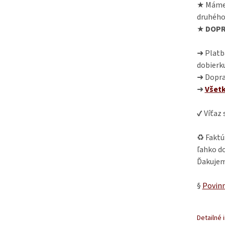
★ Máme
druhého
★
DOPR
➜ Platba
dobierk
➜ Dopra
➜
Všet
✔ Víťaz
♻ Faktú
ľahko do
Ďakujem
§
Povinn
Detailné 