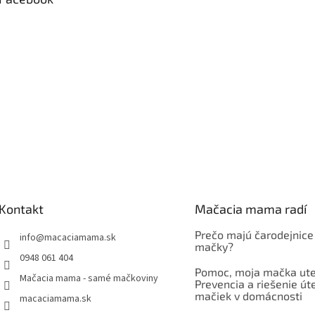
Kontakt
Mačacia mama radí
Prečo majú čarodejnice
info
@
macaciamama.sk
mačky?
0948 061 404
Pomoc, moja mačka ute
Mačacia mama - samé mačkoviny
Prevencia a riešenie út
mačiek v domácnosti
macaciamama.sk