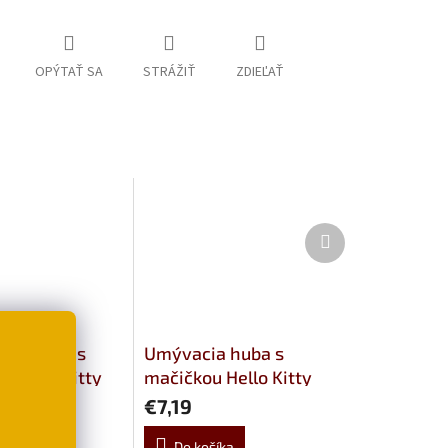
OPÝTAŤ SA
STRÁŽIŤ
ZDIEĽAŤ
Ďalší
produkt
cká sada s
Umývacia huba s
u Hello Kitty
mačičkou Hello Kitty
€7,19
šíka
Do košíka