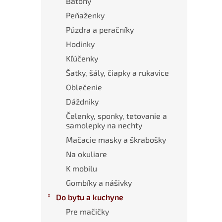
Batohy
Peňaženky
Púzdra a peračníky
Hodinky
Kľúčenky
Šatky, šály, čiapky a rukavice
Oblečenie
Dáždniky
Čelenky, sponky, tetovanie a
samolepky na nechty
Mačacie masky a škrabošky
Na okuliare
K mobilu
Gombíky a nášivky
Do bytu a kuchyne
Pre mačičky