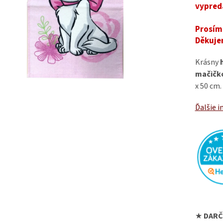
vypred
Prosím,
Děkuje
Krásny
mačičko
x 50 cm.
Ďalšie i
★
DARČ