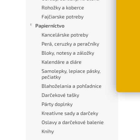
Rohožky a koberce
Fajčiarske potreby
Papierníctvo
Popi
Kancelárske potreby
Perá, ceruzky a peračníky
Pod
Bloky, notesy a záložky
Krás
Kalendáre a diáre
aleb
Samolepky, lepiace pásky,
Mate
pečiatky
Blahoželania a pohľadnice
Rozm
Darčekové tašky
Párty doplnky
Kreatívne sady a darčeky
Oslavy a darčekové balenie
Knihy