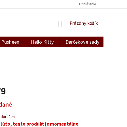
Prihlásenie
NÁKUPNÝ
Prázdny košík
KOŠÍK
Pusheen
Hello Kitty
Darčekové sady
Darček
79
ová
dané
 doručenia
 ľúto, tento produkt je momentálne