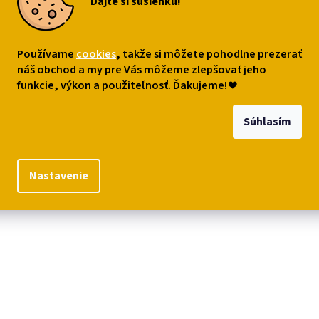
Dajte si sušienku!
Používame
cookies
, takže si môžete pohodlne prezerať
s
Podobné (8)
Diskusia
náš obchod a my pre Vás môžeme zlepšovať jeho
funkcie, výkon a použiteľnosť. Ďakujeme!
❤
robný popis
Súhlasím
ny
hebký savý uterák
v ružovej farbe
s obľúbenou mačičkou Márie.
Sup
o na cesty. Rozmer 30 x 50 cm.
Nastavenie
riál: 100% bavlna
er rozloženého uteráka: 30 x 50 cm