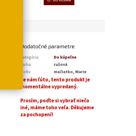
Dodatočné parametre
er na ruke
Kategória
:
Do kúpeľne
Farba
:
ružová
Motív
:
mačiatko, Marie
Je nám ľúto, tento produkt je
momentálne vypredaný.
Prosím, poďte si vybrať niečo
iné, máme toho veľa. Děkujeme
za pochopení!