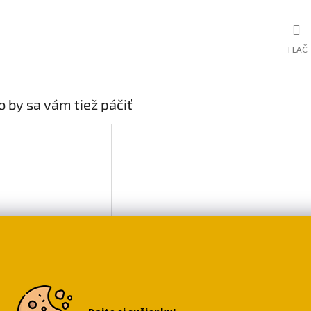
TLAČ
 by sa vám tiež páčiť
nfekčný sprej s
Úložný "IKEA" box s
Kozmeti
ou čarodejnicou
mačacími labkami -
mačičko
čierny, šedý
99
€14,89
Vyberte
€12,79
variantu
o košíka
Do ko