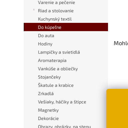
Varenie a pečenie
Riad a stolovanie
Kuchynský textil
Do kúpeľne
Do auta
Mohlo
Hodiny
Lampičky a svietidlá
Aromaterapia
Vankúše a obliečky
Stojančeky
Škatule a krabice
Zrkadlá
Dezi
Vešiaky, háčiky a štipce
mačk
Magnetky
€3,
Dekorácie
Obrazy, obrázky, na stenu
D