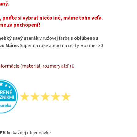
aný.
 poďte si vybrať niečo iné, máme toho veľa.
me za pochopení!
hebký savý uterák
v ružovej farbe
s obľúbenou
u Márie.
Super na ruke alebo na cesty. Rozmer 30
nformácie (materiál, rozmery atď.)
EK
ku každej objednávke