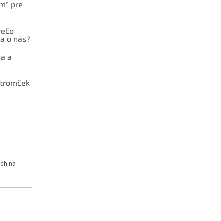
ám" pre
rečo
a o nás?
ia a
stromček
och na