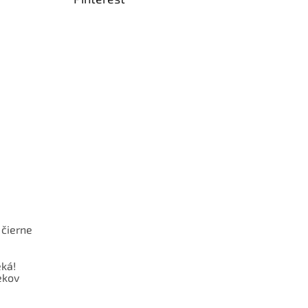
 čierne
ká!
ekov