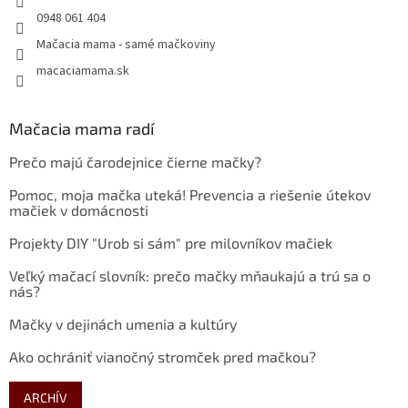
0948 061 404
Mačacia mama - samé mačkoviny
macaciamama.sk
Mačacia mama radí
Prečo majú čarodejnice čierne mačky?
Pomoc, moja mačka uteká! Prevencia a riešenie útekov
mačiek v domácnosti
Projekty DIY "Urob si sám" pre milovníkov mačiek
Veľký mačací slovník: prečo mačky mňaukajú a trú sa o
nás?
Mačky v dejinách umenia a kultúry
Ako ochrániť vianočný stromček pred mačkou?
ARCHÍV