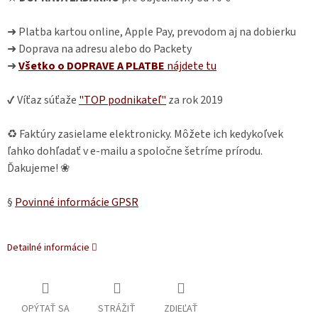
➜ Platba kartou online, Apple Pay, prevodom aj na dobierku
➜ Doprava na adresu alebo do Packety
➜
Všetko o DOPRAVE A PLATBE
nájdete
tu
✔ Víťaz súťaže
"TOP podnikateľ"
za rok 2019
♻ Faktúry zasielame elektronicky. Môžete ich kedykoľvek
ľahko dohľadať v e-mailu a spoločne šetríme prírodu.
Ďakujeme! ❀
§
Povinné informácie GPSR
Detailné informácie
OPÝTAŤ SA
STRÁŽIŤ
ZDIEĽAŤ