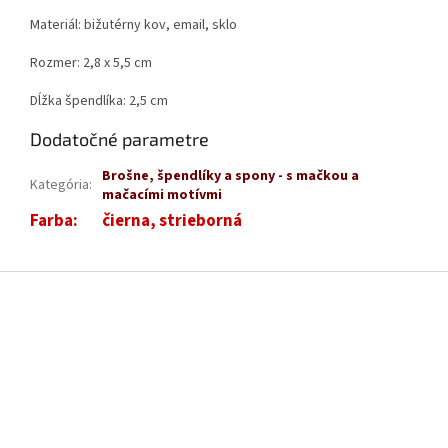
Materiál: bižutérny kov, email, sklo
Rozmer: 2,8 x 5,5 cm
Dĺžka špendlíka: 2,5 cm
Dodatočné parametre
Brošne, špendlíky a spony - s mačkou a
Kategória
:
mačacími motívmi
Farba
:
čierna, strieborná
Z
á
p
ä
t
i
e