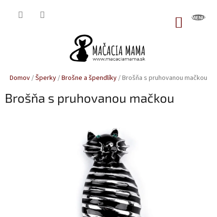
Prejsť
na
NÁKUP
obsah
KOŠÍK
Domov
/
Šperky
/
Brošne a špendlíky
/
Brošňa s pruhovanou mačkou
Brošňa s pruhovanou mačkou