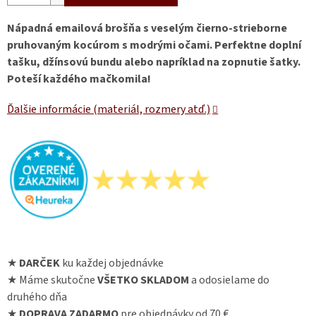
Nápadná emailová brošňa s veselým čierno-strieborne
pruhovaným kocúrom s modrými očami. Perfektne doplní
tašku, džínsovú bundu alebo napríklad na zopnutie šatky.
Poteší každého mačkomila!
Ďalšie informácie (materiál, rozmery atď.)
★
DARČEK
ku každej objednávke
★ Máme skutočne
VŠETKO SKLADOM
a odosielame do
druhého dňa
★
DOPRAVA ZADARMO
pre objednávky od 70 €