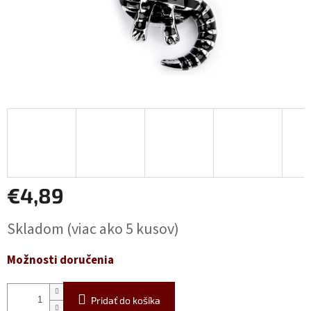
€4,89
Jednotková
Skladom
(viac ako 5 kusov)
cena:
Možnosti doručenia
Pridať do košíka