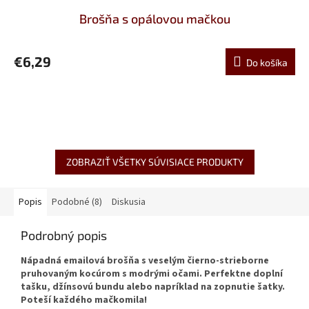
Brošňa s opálovou mačkou
€6,29
Do košíka
ZOBRAZIŤ VŠETKY SÚVISIACE PRODUKTY
Popis
Podobné (8)
Diskusia
Podrobný popis
Nápadná emailová brošňa s veselým čierno-strieborne
pruhovaným kocúrom s modrými očami. Perfektne doplní
tašku, džínsovú bundu alebo napríklad na zopnutie šatky.
Poteší každého mačkomila!