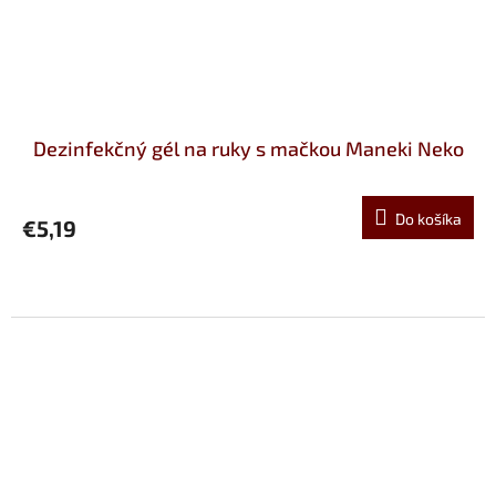
Dezinfekčný gél na ruky s mačkou Maneki Neko
Do košíka
€5,19