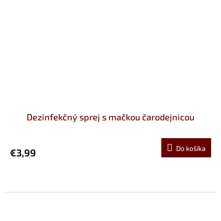
Dezinfekčný sprej s mačkou čarodejnicou
Do košíka
€3,99