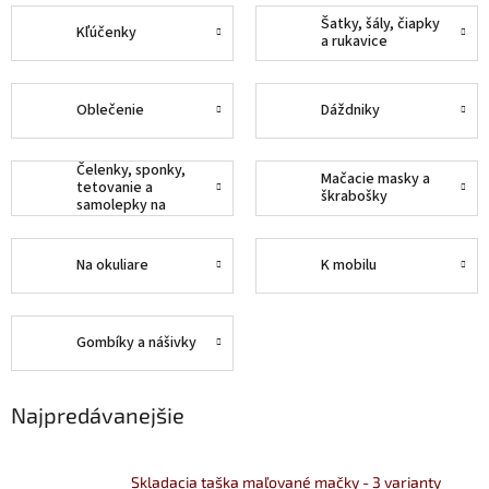
Šatky, šály, čiapky
Kľúčenky
a rukavice
Oblečenie
Dáždniky
Čelenky, sponky,
Mačacie masky a
tetovanie a
škrabošky
samolepky na
nechty
Na okuliare
K mobilu
Gombíky a nášivky
Najpredávanejšie
Skladacia taška maľované mačky - 3 varianty