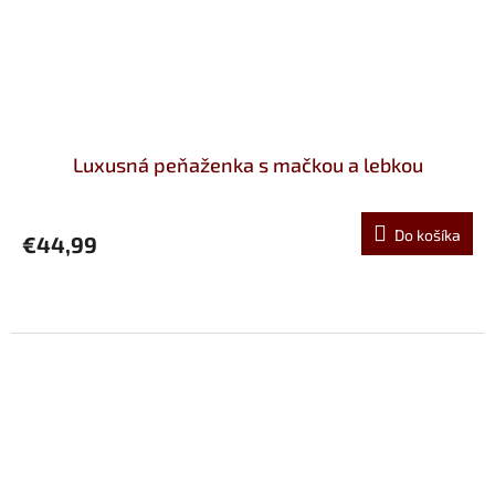
Luxusná peňaženka s mačkou a lebkou
Do košíka
€44,99