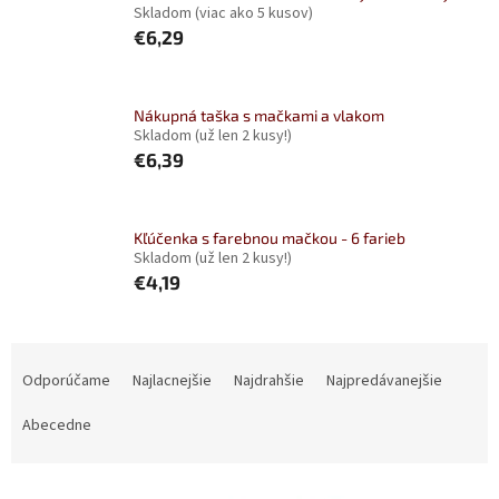
Skladom
(viac ako 5 kusov)
€6,29
Nákupná taška s mačkami a vlakom
Skladom
(už len 2 kusy!)
€6,39
Kľúčenka s farebnou mačkou - 6 farieb
Skladom
(už len 2 kusy!)
€4,19
R
a
Odporúčame
Najlacnejšie
Najdrahšie
Najpredávanejšie
d
e
Abecedne
n
i
V