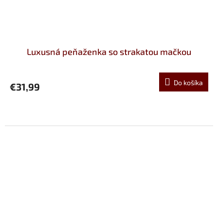
Luxusná peňaženka so strakatou mačkou
Do košíka
€31,99