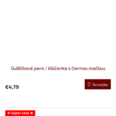
Guľôčkové pero / kľúčenka s čiernou mačkou
Do košíka
€4,79
★ Super cena ★