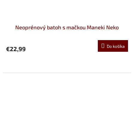
Neoprénový batoh s mačkou Maneki Neko
Do košíka
€22,99