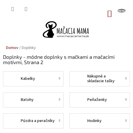
Prejsť
na
NÁKUP
obsah
KOŠÍK
Domov
/
Doplnky
Doplnky - módne doplnky s mačkami a mačacími
motívmi
, Strana 2
Nákupné a
Kabelky
skladacie tašky
Batohy
Peňaženky
Púzdra a peračníky
Hodinky